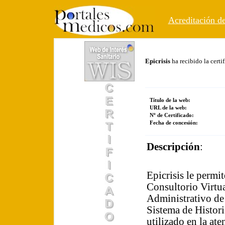
Acreditación de
Epicrisis
ha recibido la cert
Título de la web:
URL de la web:
Nº de Certificado:
Fecha de concesión:
Descripción
:
Epicrisis le permi
Consultorio Virtua
Administrativo de
Sistema de Histori
utilizado en la at