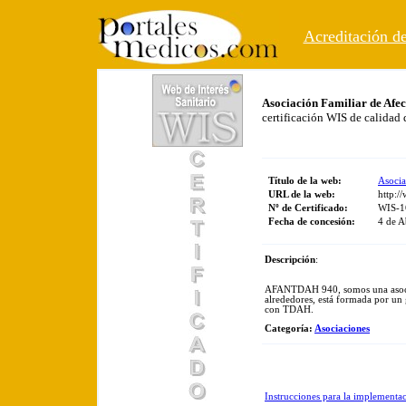
Acreditación de
Asociación Familiar de Afe
certificación WIS de calidad
Título de la web:
Asocia
URL de la web:
http:/
Nº de Certificado:
WIS-1
Fecha de concesión:
4 de A
Descripción
:
AFANTDAH 940, somos una asociac
alrededores, está formada por un
con TDAH.
Categoría
:
Asociaciones
Instrucciones para la implementa