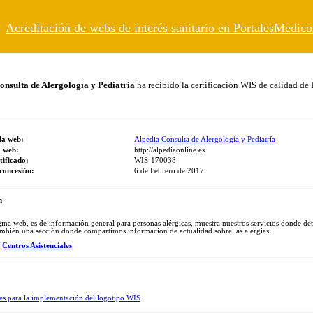
Acreditación de webs de interés sanitario en PortalesMedic
onsulta de Alergología y Pediatría
ha recibido la certificación WIS de calidad d
 la web:
Alpedia Consulta de Alergología y Pediatría
a web:
http://alpediaonline.es
tificado:
WIS-170038
concesión:
6 de Febrero de 2017
n
:
ina web, es de información general para personas alérgicas, muestra nuestros servicios donde deta
mbién una sección donde compartimos información de actualidad sobre las alergias.
:
Centros Asistenciales
es para la implementación del logotipo WIS