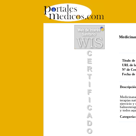
Medicinan
Título de
URL de l
Nº de Cer
Fecha de 
Descripció
Medicinanat
terapias na
ejercicio y 
balneoterap
y todos aqu
Categoría