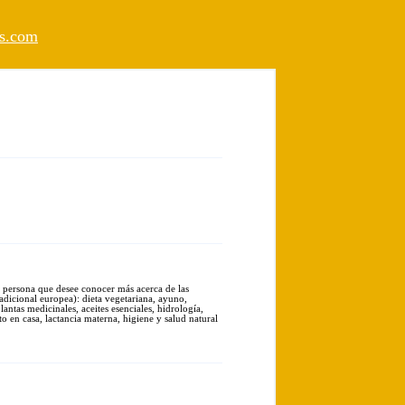
os.com
la persona que desee conocer más acerca de las
radicional europea): dieta vegetariana, ayuno,
plantas medicinales, aceites esenciales, hidrología,
to en casa, lactancia materna, higiene y salud natural