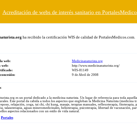
Acreditación de webs de interés sanitario en PortalesMedic
aturista.org
ha recibido la certificación WIS de calidad de PortalesMedicos.com.
 la web:
Medicinanaturista.org
a web:
http://www.medicinanaturista.org/
tificado:
WIS-81149
concesión:
9 de Abril de 2008
n
:
urista.org es un portal dedicado a la medicina naturista. Un lugar de referencia para toda aquel
turales. Este portal da cabida a todos los aspectos que engloban la Medicina Naturista (medicina t
reposo, relajación, yoga, tai chi, chi kung, masaje, terapias manuales, reflexoterapia, fitoterapia, 
ia, talasoterapia, aguas mineromedicinales, helioterapia, psicoterapia, libertad de vacunación, par
ellos aspectos relacionados con un estilo de vida natural.
:
Portales