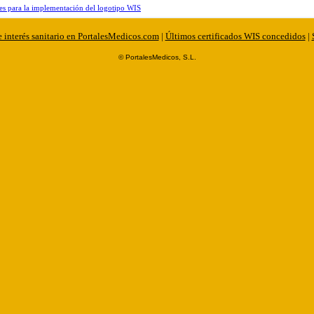
es para la implementación del logotipo WIS
 interés sanitario en PortalesMedicos.com
|
Últimos certificados WIS concedidos
|
© PortalesMedicos, S.L.