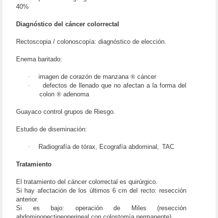
40%
Diagnóstico del cáncer colorrectal
Rectoscopia / colonoscopía: diagnóstico de elección.
Enema baritado:
·
imagen de corazón de manzana
®
cáncer
·
defectos de llenado que no afectan a la forma del
colon
®
adenoma
Guayaco control grupos de Riesgo.
Estudio de diseminación:
·
Radiografía de tórax,
Ecografía abdominal,
TAC
Tratamiento
El tratamiento del cáncer colorrectal es quirúrgico.
Si hay afectación de los últimos 6 cm del recto: resección
anterior.
Si es bajo: operación de Miles (resección
abdominopectineoperineal con colostomía permanente).