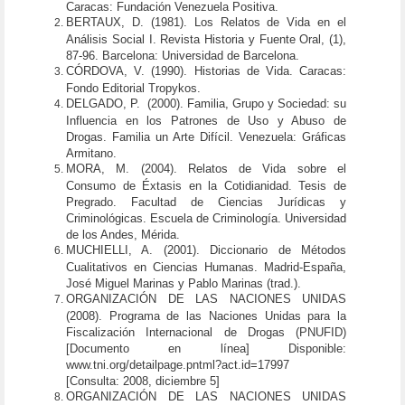
Caracas: Fundación Venezuela Positiva.
BERTAUX, D. (1981). Los Relatos de Vida en el
Análisis Social I. Revista Historia y Fuente Oral, (1),
87-96. Barcelona: Universidad de Barcelona.
CÓRDOVA, V. (1990). Historias de Vida. Caracas:
Fondo Editorial Tropykos.
DELGADO, P. (2000). Familia, Grupo y Sociedad: su
Influencia en los Patrones de Uso y Abuso de
Drogas. Familia un Arte Difícil. Venezuela: Gráficas
Armitano.
MORA, M. (2004). Relatos de Vida sobre el
Consumo de Éxtasis en la Cotidianidad. Tesis de
Pregrado. Facultad de Ciencias Jurídicas y
Criminológicas. Escuela de Criminología. Universidad
de los Andes, Mérida.
MUCHIELLI, A. (2001). Diccionario de Métodos
Cualitativos en Ciencias Humanas. Madrid-España,
José Miguel Marinas y Pablo Marinas (trad.).
ORGANIZACIÓN DE LAS NACIONES UNIDAS
(2008). Programa de las Naciones Unidas para la
Fiscalización Internacional de Drogas (PNUFID)
[Documento en línea] Disponible:
www.tni.org/detailpage.pntml?act.id=17997
[Consulta: 2008, diciembre 5]
ORGANIZACIÓN DE LAS NACIONES UNIDAS