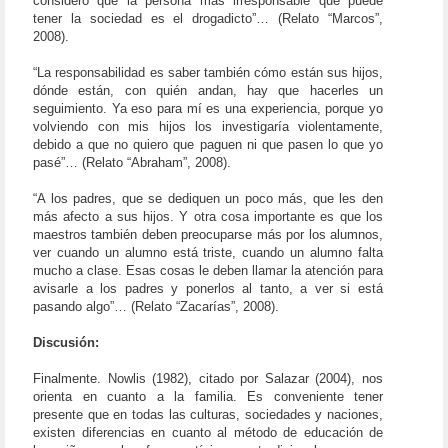
considero que la persona más irresponsable que puede
tener la sociedad es el drogadicto”… (Relato “Marcos”,
2008).
“La responsabilidad es saber también cómo están sus hijos,
dónde están, con quién andan, hay que hacerles un
seguimiento. Ya eso para mí es una experiencia, porque yo
volviendo con mis hijos los investigaría violentamente,
debido a que no quiero que paguen ni que pasen lo que yo
pasé”… (Relato “Abraham”, 2008).
“A los padres, que se dediquen un poco más, que les den
más afecto a sus hijos. Y otra cosa importante es que los
maestros también deben preocuparse más por los alumnos,
ver cuando un alumno está triste, cuando un alumno falta
mucho a clase. Esas cosas le deben llamar la atención para
avisarle a los padres y ponerlos al tanto, a ver si está
pasando algo”… (Relato “Zacarías”, 2008).
Discusión:
Finalmente. Nowlis (1982), citado por Salazar (2004), nos
orienta en cuanto a la familia. Es conveniente tener
presente que en todas las culturas, sociedades y naciones,
existen diferencias en cuanto al método de educación de