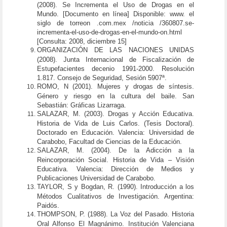
(2008). Se Incrementa el Uso de Drogas en el
Mundo. [Documento en línea] Disponible: www. el
siglo de torreon .com.mex /noticia /360807.se-
incrementa-el-uso-de-drogas-en-el-mundo-on.html
[Consulta: 2008, diciembre 15]
ORGANIZACIÓN DE LAS NACIONES UNIDAS
(2008). Junta Internacional de Fiscalización de
Estupefacientes decenio 1991-2000. Resolución
1.817. Consejo de Seguridad, Sesión 5907ª.
ROMO, N (2001). Mujeres y drogas de síntesis.
Género y riesgo en la cultura del baile. San
Sebastián: Gráficas Lizarraga.
SALAZAR, M. (2003). Drogas y Acción Educativa.
Historia de Vida de Luis Carlos. (Tesis Doctoral).
Doctorado en Educación. Valencia: Universidad de
Carabobo, Facultad de Ciencias de la Educación.
SALAZAR, M. (2004). De la Adicción a la
Reincorporación Social. Historia de Vida – Visión
Educativa. Valencia: Dirección de Medios y
Publicaciones Universidad de Carabobo.
TAYLOR, S y Bogdan, R. (1990). Introducción a los
Métodos Cualitativos de Investigación. Argentina:
Paidós.
THOMPSON, P. (1988). La Voz del Pasado. Historia
Oral Alfonso El Magnánimo. Institución Valenciana