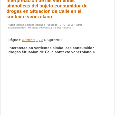
Interpretacion de las vertientes
simbolicas del sujeto consumidor de
drogas en Situacion de Calle en el
contexto venezolano
Autor:
Maritza Salazar Medina
| Publicado: 27/07/2009 |
Otras
Especialidades
,
Medicina Preventiva y Salud Publica
|
|
Páginas:
« Anterior
1
2
3
4
Siguiente »
Interpretacion vertientes simbolicas consumidor
drogas Situacion de Calle contexto venezolano.4