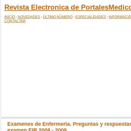
Revista Electronica de PortalesMedi
INICIO
-
NOVEDADES
-
ÚLTIMO NÚMERO
-
ESPECIALIDADES
-
INFORMACI
CONTACTAR
Examenes de Enfermeria. Preguntas y respuesta
examen EIR 2008 - 2009