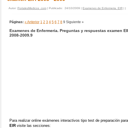
Autor:
PortalesMedicos .com
| Publicado: 24/10/2009 |
Examenes de Enfermeria. EIR
|
|
Páginas:
« Anterior
1
2
3
4
5
6
7
8
9
Siguiente »
Examenes de Enfermeria. Preguntas y respuestas examen EI
2008-2009.9
Para realizar online exámenes interactivos tipo test de preparación para
EIR
visite las secciones: