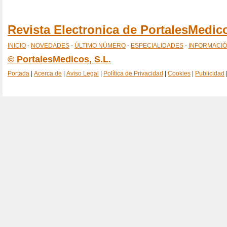
Revista Electronica de PortalesMedi
INICIO
-
NOVEDADES
-
ÚLTIMO NÚMERO
-
ESPECIALIDADES
-
INFORMACI
© PortalesMedicos, S.L.
Portada
|
Acerca de
|
Aviso Legal
|
Política de Privacidad
|
Cookies
|
Publicidad