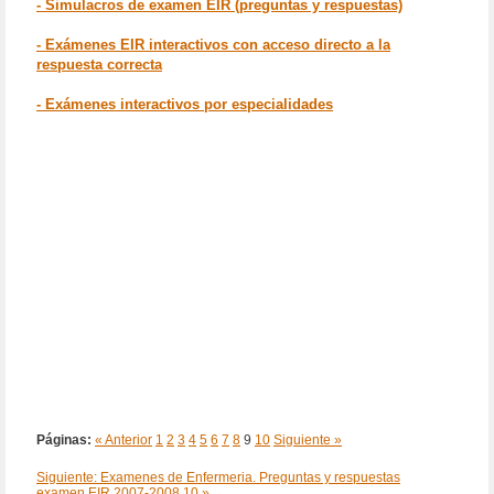
- Simulacros de examen EIR (preguntas y respuestas)
- Exámenes EIR interactivos con acceso directo a la
respuesta correcta
- Exámenes interactivos por especialidades
Páginas:
« Anterior
1
2
3
4
5
6
7
8
9
10
Siguiente »
Siguiente: Examenes de Enfermeria. Preguntas y respuestas
examen EIR 2007-2008.10 »