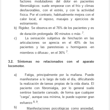
factores moduladores del dolor en pacientes
fibromiálgicos: suele empeorar con el frío y climas
desfavorables, con el estrés, y con la actividad
física. Por el contrario, habitualmente mejora con el
calor local, el reposo, masajes y ejercicios de
estiramiento.
b)
Rigidez. Se observa en el 76% de los pacientes y es
7
de duración prolongada -90 minutos o más-
.
c)
La sensación subjetiva de hinchazón en las
articulaciones se aprecia en el 40% de los
pacientes y las parestesias u hormigueos -en
7
miembros o difusas-, en el 36%
.
3.2. Síntomas no relacionados con el aparato
locomotor.
a)
Fatiga, principalmente por la mañana. Puede
manifestarse a lo largo de todo el día, dificultando
la realización de tareas propias de la vida diaria. El
paciente con fibromialgia, por lo general suele
sentirse bastante cansado, de forma que cualquier
“carga”, aunque sea mínima, le puede suponer gran
8, 9
esfuerzo
.
b)
Manifestaciones psicológicas como ansiedad,