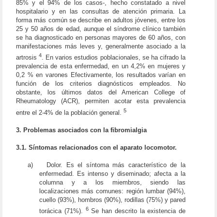
85% y el 94% de los casos-, hecho constatado a nivel
hospitalario y en las consultas de atención primaria. La
forma más común se describe en adultos jóvenes, entre los
25 y 50 años de edad, aunque el síndrome clínico también
se ha diagnosticado en personas mayores de 60 años, con
manifestaciones más leves y, generalmente asociado a la
4
artrosis
. En varios estudios poblacionales, se ha cifrado la
prevalencia de esta enfermedad, en un 4,2% en mujeres y
0,2 % en varones Efectivamente, los resultados varían en
función de los criterios diagnósticos empleados. No
obstante, los últimos datos del American College of
Rheumatology (ACR), permiten acotar esta prevalencia
5
entre el 2-4% de la población general.
3. Problemas asociados con la fibromialgia
3.1. Síntomas relacionados con el aparato locomotor.
a)
Dolor. Es el síntoma más característico de la
enfermedad. Es intenso y diseminado; afecta a la
columna y a los miembros, siendo las
localizaciones más comunes: región lumbar (94%),
cuello (93%), hombros (90%), rodillas (75%) y pared
6
torácica (71%).
Se han descrito la existencia de