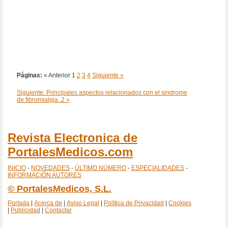
Páginas:
« Anterior
1
2
3
4
Siguiente »
Siguiente: Principales aspectos relacionados con el sindrome
de fibromialgia .2 »
Revista Electronica de
PortalesMedicos.com
INICIO
-
NOVEDADES
-
ÚLTIMO NÚMERO
-
ESPECIALIDADES
-
INFORMACIÓN AUTORES
© PortalesMedicos, S.L.
Portada
|
Acerca de
|
Aviso Legal
|
Política de Privacidad
|
Cookies
|
Publicidad
|
Contactar