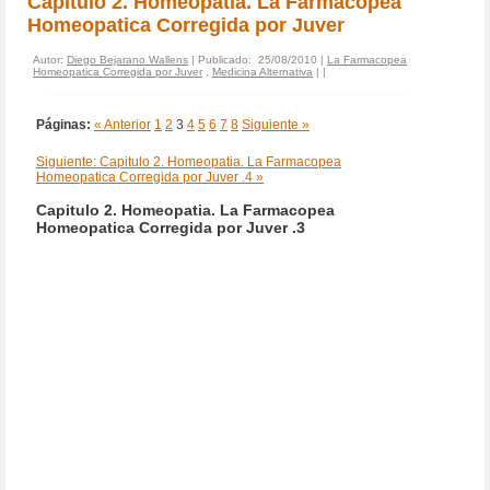
Capitulo 2. Homeopatia. La Farmacopea
Homeopatica Corregida por Juver
Autor:
Diego Bejarano Wallens
| Publicado: 25/08/2010 |
La Farmacopea
Homeopatica Corregida por Juver
,
Medicina Alternativa
|
|
Páginas:
« Anterior
1
2
3
4
5
6
7
8
Siguiente »
Siguiente: Capitulo 2. Homeopatia. La Farmacopea
Homeopatica Corregida por Juver .4 »
Capitulo 2. Homeopatia. La Farmacopea
Homeopatica Corregida por Juver .3