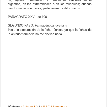
digestión, en las extremidades o en los músculos; cuando
hay formación de gases, padecimientos del corazón…
PARÁGRAFO XXVII de 100
SEGUNDO PASO: Farmacéutica juveriana
Inicie la elaboración de la ficha técnica, ya que la fichas de
la anterior farmacia no me decían nada.
Páginas:
« Anterior
1
2
3
4
5
6
7
8
Siguiente »