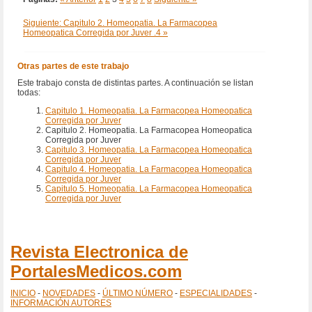
Siguiente: Capitulo 2. Homeopatia. La Farmacopea
Homeopatica Corregida por Juver .4 »
Otras partes de este trabajo
Este trabajo consta de distintas partes. A continuación se listan
todas:
Capitulo 1. Homeopatia. La Farmacopea Homeopatica
Corregida por Juver
Capitulo 2. Homeopatia. La Farmacopea Homeopatica
Corregida por Juver
Capitulo 3. Homeopatia. La Farmacopea Homeopatica
Corregida por Juver
Capitulo 4. Homeopatia. La Farmacopea Homeopatica
Corregida por Juver
Capitulo 5. Homeopatia. La Farmacopea Homeopatica
Corregida por Juver
Revista Electronica de
PortalesMedicos.com
INICIO
-
NOVEDADES
-
ÚLTIMO NÚMERO
-
ESPECIALIDADES
-
INFORMACIÓN AUTORES