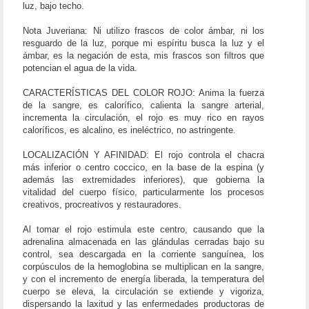
luz, bajo techo.
Nota Juveriana: Ni utilizo frascos de color ámbar, ni los
resguardo de la luz, porque mi espíritu busca la luz y el
ámbar, es la negación de esta, mis frascos son filtros que
potencian el agua de la vida.
CARACTERÍSTICAS DEL COLOR ROJO: Anima la fuerza
de la sangre, es calorífico, calienta la sangre arterial,
incrementa la circulación, el rojo es muy rico en rayos
caloríficos, es alcalino, es ineléctrico, no astringente.
LOCALIZACIÓN Y AFINIDAD: El rojo controla el chacra
más inferior o centro coccico, en la base de la espina (y
además las extremidades inferiores), que gobierna la
vitalidad del cuerpo físico, particularmente los procesos
creativos, procreativos y restauradores.
Al tomar el rojo estimula este centro, causando que la
adrenalina almacenada en las glándulas cerradas bajo su
control, sea descargada en la corriente sanguínea, los
corpúsculos de la hemoglobina se multiplican en la sangre,
y con el incremento de energía liberada, la temperatura del
cuerpo se eleva, la circulación se extiende y vigoriza,
dispersando la laxitud y las enfermedades productoras de