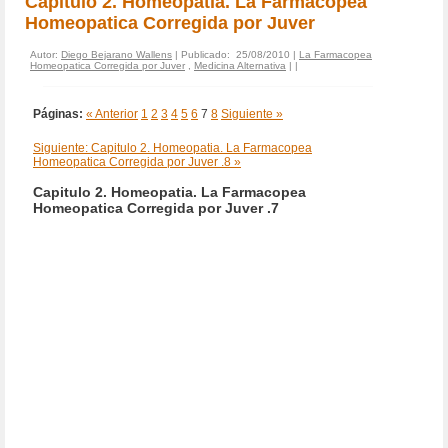
Capitulo 2. Homeopatia. La Farmacopea
Homeopatica Corregida por Juver
Autor:
Diego Bejarano Wallens
| Publicado: 25/08/2010 |
La Farmacopea
Homeopatica Corregida por Juver
,
Medicina Alternativa
|
|
Páginas:
« Anterior
1
2
3
4
5
6
7
8
Siguiente »
Siguiente: Capitulo 2. Homeopatia. La Farmacopea
Homeopatica Corregida por Juver .8 »
Capitulo 2. Homeopatia. La Farmacopea
Homeopatica Corregida por Juver .7