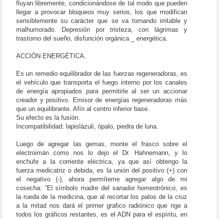
fluyan libremente, condicionándose de tal modo que pueden
llegar a provocar bloqueos muy serios, los que modifican
sensiblemente su carácter que se va tornando irritable y
malhumorado. Depresión por tristeza, con lágrimas y
trastorno del sueño, disfunción orgánica _ energética.
ACCIÓN ENERGÉTICA.
Es un remedio equilibrador de las fuerzas regeneradoras, es
el vehículo que transporta el fuego interno por los canales
de energía apropiados para permitirle al ser un accionar
creador y positivo. Emisor de energías regeneradoras más
que un equilibrante. Afín al centro inferior base.
Su efecto es la fusión.
Incompatibilidad: lapislázuli, ópalo, piedra de luna.
Luego de agregar las gemas, monte el frasco sobre el
electroimán como nos lo dejo el Dr. Hahnemann, y lo
enchufe a la corriente eléctrica, ya que así obtengo la
fuerza medicatriz o debida, es la unión del positivo (+) con
el negativo (-), ahora permíteme agregar algo de mi
cosecha: “El símbolo madre del sanador homeotrónico, es
la rueda de la medicina, que al recortar los palos de la cruz
a la mitad nos dará el primer grafico radiónico que rige a
todos los gráficos restantes, es el ADN para el espíritu, en