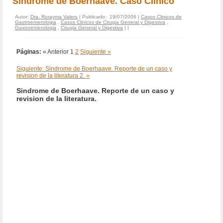
Sindrome de Boerhaave. Caso Clinico
Autor:
Dra. Rorayma Valero
| Publicado: 19/07/2006 |
Casos Clinicos de
Gastroenterologia
,
Casos Clinicos de Cirugia General y Digestiva
,
Gastroenterologia
,
Cirugia General y Digestiva
|
|
Páginas:
« Anterior
1
2
Siguiente »
Siguiente: Sindrome de Boerhaave. Reporte de un caso y
revision de la literatura 2. »
Sindrome de Boerhaave. Reporte de un caso y
revision de la literatura.