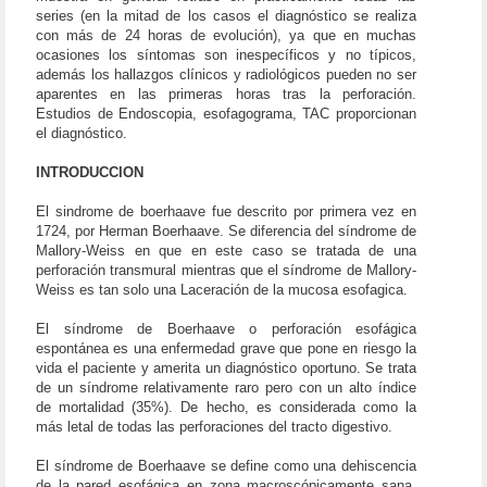
series (en la mitad de los casos el diagnóstico se realiza
con más de 24 horas de evolución), ya que en muchas
ocasiones los síntomas son inespecíficos y no típicos,
además los hallazgos clínicos y radiológicos pueden no ser
aparentes en las primeras horas tras la perforación.
Estudios de Endoscopia, esofagograma, TAC proporcionan
el diagnóstico.
INTRODUCCION
El sindrome de boerhaave fue descrito por primera vez en
1724, por Herman Boerhaave. Se diferencia del síndrome de
Mallory-Weiss en que en este caso se tratada de una
perforación transmural mientras que el síndrome de Mallory-
Weiss es tan solo una Laceración de la mucosa esofagica.
El síndrome de Boerhaave o perforación esofágica
espontánea es una enfermedad grave que pone en riesgo la
vida el paciente y amerita un diagnóstico oportuno. Se trata
de un síndrome relativamente raro pero con un alto índice
de mortalidad (35%). De hecho, es considerada como la
más letal de todas las perforaciones del tracto digestivo.
El síndrome de Boerhaave se define como una dehiscencia
de la pared esofágica en zona macroscópicamente sana,