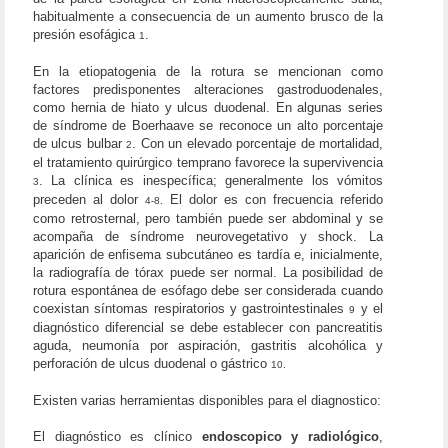
habitualmente a consecuencia de un aumento brusco de la
presión esofágica
.
1
En la etiopatogenia de la rotura se mencionan como
factores predisponentes alteraciones gastroduodenales,
como hernia de hiato y ulcus duodenal. En algunas series
de síndrome de Boerhaave se reconoce un alto porcentaje
de ulcus bulbar
. Con un elevado porcentaje de mortalidad,
2
el tratamiento quirúrgico temprano favorece la supervivencia
. La clínica es inespecífica; generalmente los vómitos
3
preceden al dolor
El dolor es con frecuencia referido
4-8.
como retrosternal, pero también puede ser abdominal y se
acompaña de síndrome neurovegetativo y shock. La
aparición de enfisema subcutáneo es tardía e, inicialmente,
la radiografía de tórax puede ser normal. La posibilidad de
rotura espontánea de esófago debe ser considerada cuando
coexistan síntomas respiratorios y gastrointestinales
y el
9
diagnóstico diferencial se debe establecer con pancreatitis
aguda, neumonía por aspiración, gastritis alcohólica y
perforación de ulcus duodenal o gástrico
10.
Existen varias herramientas disponibles para el diagnostico:
El diagnóstico es clínico
endoscopico y radiológico
,