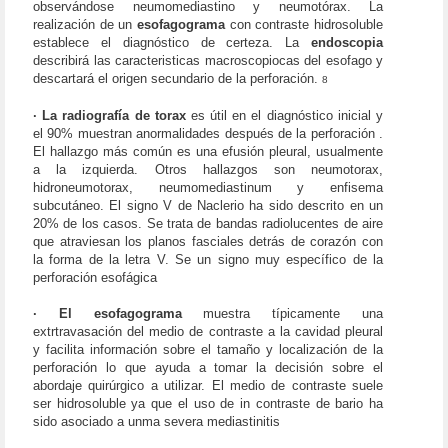
observándose neumomediastino y neumotórax. La
realización de un
esofagograma
con contraste hidrosoluble
establece el diagnóstico de certeza. La
endoscopia
describirá las caracteristicas macroscopiocas del esofago y
descartará el origen secundario de la perforación.
8
· La radiografía de torax
es útil en el diagnóstico inicial y
el 90% muestran anormalidades después de la perforación .
El hallazgo más común es una efusión pleural, usualmente
a la izquierda. Otros hallazgos son neumotorax,
hidroneumotorax, neumomediastinum y enfisema
subcutáneo. El signo V de Naclerio ha sido descrito en un
20% de los casos. Se trata de bandas radiolucentes de aire
que atraviesan los planos fasciales detrás de corazón con
la forma de la letra V. Se un signo muy específico de la
perforación esofágica
· El esofagograma
muestra típicamente una
extrtravasación del medio de contraste a la cavidad pleural
y facilita información sobre el tamaño y localización de la
perforación lo que ayuda a tomar la decisión sobre el
abordaje quirúrgico a utilizar. El medio de contraste suele
ser hidrosoluble ya que el uso de in contraste de bario ha
sido asociado a unma severa mediastinitis