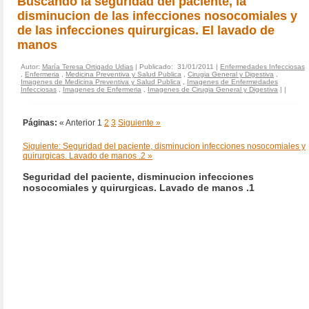
Buscando la seguridad del paciente, la
disminucion de las infecciones nosocomiales y
de las infecciones quirurgicas. El lavado de
manos
Autor:
María Teresa Ortigado Udias
| Publicado: 31/01/2011 |
Enfermedades Infecciosas
,
Enfermeria
,
Medicina Preventiva y Salud Publica
,
Cirugia General y Digestiva
,
Imagenes de Medicina Preventiva y Salud Publica
,
Imagenes de Enfermedades
Infecciosas
,
Imagenes de Enfermeria
,
Imagenes de Cirugia General y Digestiva
|
|
Páginas:
« Anterior
1
2
3
Siguiente »
Siguiente: Seguridad del paciente, disminucion infecciones nosocomiales y
quirurgicas. Lavado de manos .2 »
Seguridad del paciente, disminucion infecciones
nosocomiales y quirurgicas. Lavado de manos .1