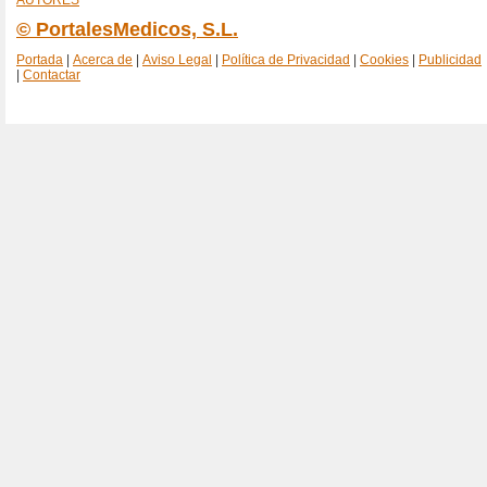
AUTORES
© PortalesMedicos, S.L.
Portada
|
Acerca de
|
Aviso Legal
|
Política de Privacidad
|
Cookies
|
Publicidad
|
Contactar