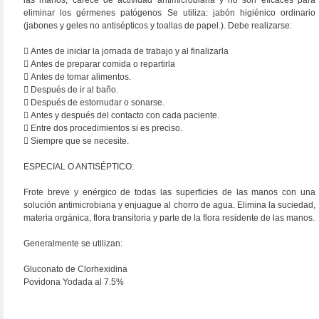
las manos, carece de actividad antimicrobiana y no son eficaces para
eliminar los gérmenes patógenos Se utiliza: jabón higiénico ordinario
(jabones y geles no antisépticos y toallas de papel.). Debe realizarse:
 Antes de iniciar la jornada de trabajo y al finalizarla
 Antes de preparar comida o repartirla
 Antes de tomar alimentos.
 Después de ir al baño.
 Después de estornudar o sonarse.
 Antes y después del contacto con cada paciente.
 Entre dos procedimientos si es preciso.
 Siempre que se necesite.
ESPECIAL O ANTISÉPTICO:
Frote breve y enérgico de todas las superficies de las manos con una
solución antimicrobiana y enjuague al chorro de agua. Elimina la suciedad,
materia orgánica, flora transitoria y parte de la flora residente de las manos.
Generalmente se utilizan:
Gluconato de Clorhexidina
Povidona Yodada al 7.5%