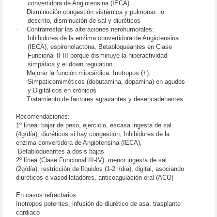
convertidora de Angiotensina (IECA).
·
Disminución congestión sistémica y pulmonar: lo
descrito, disminución de sal y diuréticos
·
Contrarrestar las alteraciones nerohumorales:
Inhibidores de la enzima convertidora de Angiotensina
(IECA), espironolactona. Betabloqueantes en Clase
Funcional II-III porque disminuye la hiperactividad
simpática y el down regulation.
·
Mejorar la función miocárdica: Inotropos (+):
Simpaticomiméticos (dobutamina, dopamina) en agudos
y Digitálicos en crónicos
·
Tratamiento de factores agravantes y desencadenantes
Recomendaciones:
1º línea: bajar de peso, ejercicio, escasa ingesta de sal
(4g/día), diuréticos si hay congestión, Inhibidores de la
enzima convertidora de Angiotensina (IECA),
Betabloqueantes a dosis bajas
2º línea (Clase Funcional III-IV): menor ingesta de sal
(2g/día), restricción de líquidos (1-2 l/día), digital, asociando
diuréticos o vasodilatadores, anticoagulación oral (ACO)
En casos refractarios:
Inotropos potentes, infusión de diurético de asa, trasplante
cardiaco