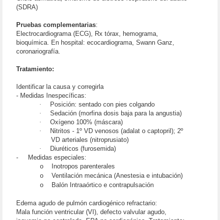
(SDRA)
Pruebas complementarias
:
Electrocardiograma (ECG), Rx tórax, hemograma,
bioquímica. En hospital: ecocardiograma, Swann Ganz,
coronariografía.
Tratamiento:
Identificar la causa y corregirla
- Medidas Inespecíficas:
·
Posición: sentado con pies colgando
·
Sedación (morfina dosis baja para la angustia)
·
Oxígeno 100% (máscara)
·
Nitritos - 1º VD venosos (adalat o captopril); 2º
VD arteriales (nitroprusiato)
·
Diuréticos (furosemida)
-
Medidas especiales:
Inotropos parenterales
o
Ventilación mecánica (Anestesia e intubación)
o
Balón Intraaórtico e contrapulsación
o
Edema agudo de pulmón cardiogénico refractario:
Mala función ventricular (VI), defecto valvular agudo,