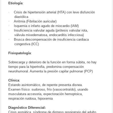
Etiología
:
·
Crisis de hipertensión arterial (HTA) con leve disfunción
diastólica
·
Arritmia (Fibrilación auricular)
·
Isquemia o infarto agudo de miocardio (IAM)
·
Insuficiencia valvular aguda (prótesis valvular rota,
válvula mixedematosa, endocarditis infecciosa)
·
Brusca descompensación de insuficiencia cardiaca
congestiva (ICC)
Fisiopatología
:
Sobrecarga y deterioro de la función en forma súbita, no hay
tiempo para la hipertrofia, predomina compensación
neurohumoral. Aumenta la presión capilar pulmonar (PCP)
Clínica
:
Estando asintomático, de repente presenta disnea.
Examen físico: sudoroso, frío (vasocontraído), usando
musculatura accesoria, expectoración hemoptoica,
respiración ruidosa, hipoxemia
Diagnóstico Diferencial:
Crisis asmática, síndrome de distress respiratorio del adulto