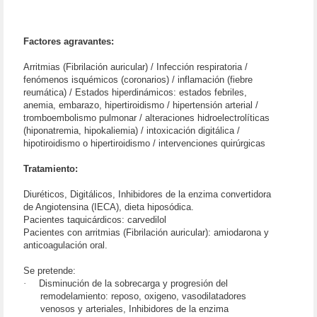
Factores agravantes:
Arritmias (Fibrilación auricular) / Infección respiratoria /
fenómenos isquémicos (coronarios) / inflamación (fiebre
reumática) / Estados hiperdinámicos: estados febriles,
anemia, embarazo, hipertiroidismo / hipertensión arterial /
tromboembolismo pulmonar / alteraciones hidroelectrolíticas
(hiponatremia, hipokaliemia) / intoxicación digitálica /
hipotiroidismo o hipertiroidismo / intervenciones quirúrgicas
Tratamiento:
Diuréticos, Digitálicos, Inhibidores de la enzima convertidora
de Angiotensina (IECA), dieta hiposódica.
Pacientes taquicárdicos: carvedilol
Pacientes con arritmias (Fibrilación auricular): amiodarona y
anticoagulación oral.
Se pretende:
·
Disminución de la sobrecarga y progresión del
remodelamiento: reposo, oxigeno, vasodilatadores
venosos y arteriales, Inhibidores de la enzima