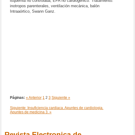
isquemia no controlada, EPA no cardiogénico. Tratamiento:
inotropos parenterales, ventilación mecánica, balón
Intraaórtico, Swann Ganz.
Páginas:
« Anterior
1
2
3
Siguiente »
Siguiente: Insuficiencia cardiaca. Apuntes de cardiologia.
Apuntes de medicina 3. »
Revista Electronica de