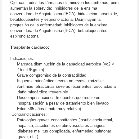
Ojo: casi todos los fármacos disminuyen los síntomas, pero
aumentan la sobrevida: Inhibidores de la enzima
convertidora de Angiotensina (IECA), hidralacina-Isosorbide,
betabloqueantes y espironolactona. Disminuyen la
progresión de la enfermedad: Inhibidores de la enzima
convertidora de Angiotensina (IECA), betabloqueantes,
espironolactona.
Trasplante cardiaco:
Indicaciones:
·
Marcada disminución de la capacidad aeróbica (Vo2 <
15 mL/Kg/min)
·
Grave compromiso de la contractilidad
·
Isquemia miocárdica severa no revascularizable
·
Arritmias refractarias severas recurrentes, asociadas a
daño miocárdico irreversible
·
Descompensaciones frecuentes que requieren
hospitalización a pesar de tratamiento bien llevado
·
Edad
<
65 años (límite muy relativo).
Contraindicaciones:
·
Patologías graves concomitantes (insuficiencia renal,
hepática, accidentes cerebrovasculares antiguos,
diabetes mellitus complicada, enfermedad pulmonar
grave, etc.)