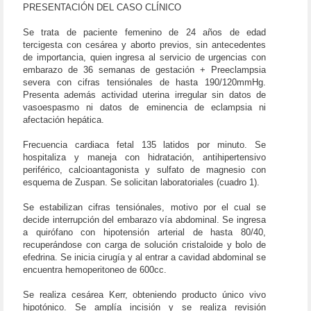
PRESENTACIÓN DEL CASO CLÍNICO
Se trata de paciente femenino de 24 años de edad
tercigesta con cesárea y aborto previos, sin antecedentes
de importancia, quien ingresa al servicio de urgencias con
embarazo de 36 semanas de gestación + Preeclampsia
severa con cifras tensiónales de hasta 190/120mmHg.
Presenta además actividad uterina irregular sin datos de
vasoespasmo ni datos de eminencia de eclampsia ni
afectación hepática.
Frecuencia cardiaca fetal 135 latidos por minuto. Se
hospitaliza y maneja con hidratación, antihipertensivo
periférico, calcioantagonista y sulfato de magnesio con
esquema de Zuspan. Se solicitan laboratoriales (cuadro 1).
Se estabilizan cifras tensiónales, motivo por el cual se
decide interrupción del embarazo vía abdominal. Se ingresa
a quirófano con hipotensión arterial de hasta 80/40,
recuperándose con carga de solución cristaloide y bolo de
efedrina. Se inicia cirugía y al entrar a cavidad abdominal se
encuentra hemoperitoneo de 600cc.
Se realiza cesárea Kerr, obteniendo producto único vivo
hipotónico. Se amplía incisión y se realiza revisión