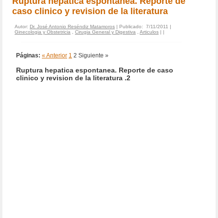
Ruptura hepatica espontanea. Reporte de
caso clinico y revision de la literatura
Autor:
Dr. José Antonio Reséndiz Matamoros
| Publicado: 7/11/2011 |
Ginecologia y Obstetricia
,
Cirugia General y Digestiva
,
Articulos
|
|
Páginas:
« Anterior
1
2
Siguiente »
Ruptura hepatica espontanea. Reporte de caso
clinico y revision de la literatura .2