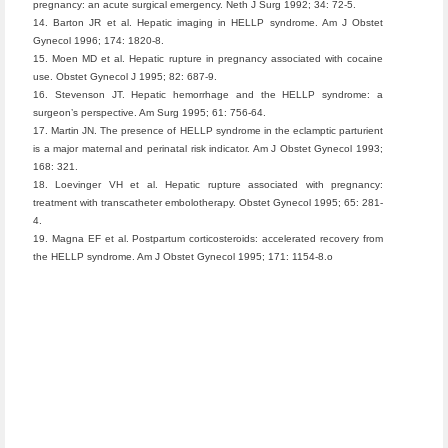
pregnancy: an acute surgical emergency. Neth J Surg 1992; 34: 72-5.
14. Barton JR et al. Hepatic imaging in HELLP syndrome. Am J Obstet
Gynecol 1996; 174: 1820-8.
15. Moen MD et al. Hepatic rupture in pregnancy associated with cocaine
use. Obstet Gynecol J 1995; 82: 687-9.
16. Stevenson JT. Hepatic hemorrhage and the HELLP syndrome: a
surgeon’s perspective. Am Surg 1995; 61: 756-64.
17. Martin JN. The presence of HELLP syndrome in the eclamptic parturient
is a major maternal and perinatal risk indicator. Am J Obstet Gynecol 1993;
168: 321.
18. Loevinger VH et al. Hepatic rupture associated with pregnancy:
treatment with transcatheter embolotherapy. Obstet Gynecol 1995; 65: 281-
4.
19. Magna EF et al. Postpartum corticosteroids: accelerated recovery from
the HELLP syndrome. Am J Obstet Gynecol 1995; 171: 1154-8.o