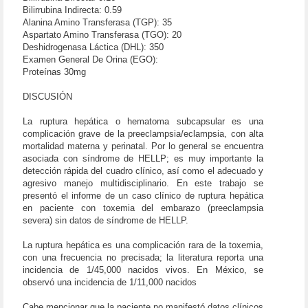
Bilirrubina Indirecta: 0.59
Alanina Amino Transferasa (TGP): 35
Aspartato Amino Transferasa (TGO): 20
Deshidrogenasa Láctica (DHL): 350
Examen General De Orina (EGO):
Proteínas 30mg
DISCUSIÓN
La ruptura hepática o hematoma subcapsular es una
complicación grave de la preeclampsia/eclampsia, con alta
mortalidad materna y perinatal. Por lo general se encuentra
asociada con síndrome de HELLP; es muy importante la
detección rápida del cuadro clínico, así como el adecuado y
agresivo manejo multidisciplinario. En este trabajo se
presentó el informe de un caso clínico de ruptura hepática
en paciente con toxemia del embarazo (preeclampsia
severa) sin datos de síndrome de HELLP.
La ruptura hepática es una complicación rara de la toxemia,
con una frecuencia no precisada; la literatura reporta una
incidencia de 1/45,000 nacidos vivos. En México, se
observó una incidencia de 1/11,000 nacidos
Cabe mencionar que la paciente no manifestó datos clínicos