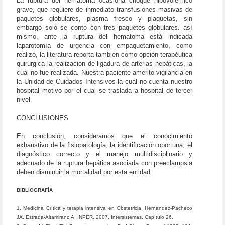
La ruptura del hematoma ocasiona choque hipovolémico
grave, que requiere de inmediato transfusiones masivas de
paquetes globulares, plasma fresco y plaquetas, sin
embargo solo se conto con tres paquetes globulares. así
mismo, ante la ruptura del hematoma está indicada
laparotomía de urgencia con empaquetamiento, como
realizó, la literatura reporta también como opción terapéutica
quirúrgica la realización de ligadura de arterias hepáticas, la
cual no fue realizada. Nuestra paciente amerito vigilancia en
la Unidad de Cuidados Intensivos la cual no cuenta nuestro
hospital motivo por el cual se traslada a hospital de tercer
nivel
CONCLUSIONES
En conclusión, consideramos que el conocimiento
exhaustivo de la fisiopatología, la identificación oportuna, el
diagnóstico correcto y el manejo multidisciplinario y
adecuado de la ruptura hepática asociada con preeclampsia
deben disminuir la mortalidad por esta entidad.
BIBLIOGRAFÍA
1. Medicina Crítica y terapia intensiva en Obstetricia. Hernández-Pacheco
JA, Estrada-Altamirano A. INPER. 2007. Intersistemas. Capítulo 26.