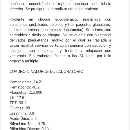
hepática, encontrándose ruptura hepática del lóbulo
derecho. Se prosigue para realizar empaquetamiento.
Paciente en choque hipovolémico, reanimada con
soluciones cristaloides coloides y tres paquetes globulares,
así como aminas (dopamina y dobutamina). Se administran
esteroides a dosis de choque. No se cuenta con plasma ni
derivados plaquetarios, motivo por el cual se traslada a
tercer nivel al servicio de terapia intensiva con sedación y
analgesia con midazolam y fentanil y relajación con
vecuronio. Sin embargo, fallece a las 24 horas por falla
orgánica múltiple.
CUADRO 1. VALORES DE LABORATORIO
Hemoglobina: 14.2
Hematocrito: 46.2
Plaquetas: 215,000
TP: 12.6
TPT: 36.1
Glucosa: 88
Creatinina: 0.8
Acido Úrico: 5.2
Bilirrubina Total: 0.75
Bilirrubina Directa: 0.16