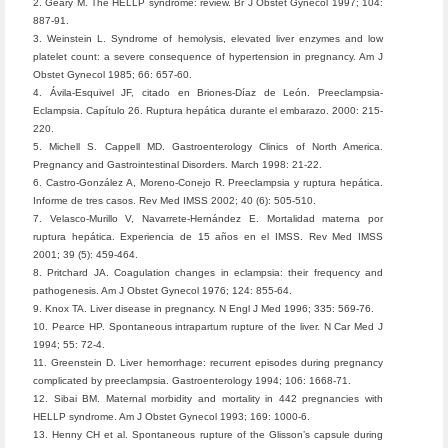
2. Geary M. The HELLP syndrome: review. Br J Obstet Gynecol 1997; 104:
887-91.
3. Weinstein L. Syndrome of hemolysis, elevated liver enzymes and low
platelet count: a severe consequence of hypertension in pregnancy. Am J
Obstet Gynecol 1985; 66: 657-60.
4. Ávila-Esquivel JF, citado en Briones-Díaz de León. Preeclampsia-
Eclampsia. Capítulo 26. Ruptura hepática durante el embarazo. 2000: 215-
220.
5. Michell S. Cappell MD. Gastroenterology Clinics of North America.
Pregnancy and Gastrointestinal Disorders. March 1998: 21-22.
6. Castro-González A, Moreno-Conejo R. Preeclampsia y ruptura hepática.
Informe de tres casos. Rev Med IMSS 2002; 40 (6): 505-510.
7. Velasco-Murillo V, Navarrete-Hernández E. Mortalidad materna por
ruptura hepática. Experiencia de 15 años en el IMSS. Rev Med IMSS
2001; 39 (5): 459-464.
8. Pritchard JA. Coagulation changes in eclampsia: their frequency and
pathogenesis. Am J Obstet Gynecol 1976; 124: 855-64.
9. Knox TA. Liver disease in pregnancy. N Engl J Med 1996; 335: 569-76.
10. Pearce HP. Spontaneous intrapartum rupture of the liver. N Car Med J
1994; 55: 72-4.
11. Greenstein D. Liver hemorrhage: recurrent episodes during pregnancy
complicated by preeclampsia. Gastroenterology 1994; 106: 1668-71.
12. Sibai BM. Maternal morbidity and mortality in 442 pregnancies with
HELLP syndrome. Am J Obstet Gynecol 1993; 169: 1000-6.
13. Henny CH et al. Spontaneous rupture of the Glisson’s capsule during