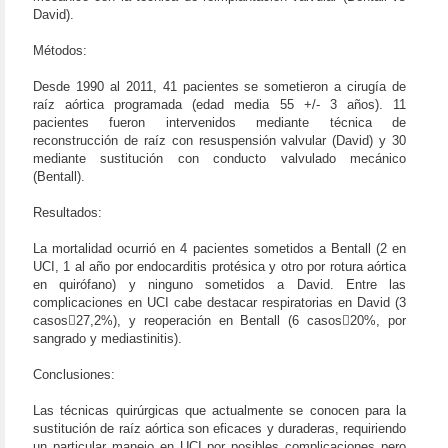
David).
Métodos:
Desde 1990 al 2011, 41 pacientes se sometieron a cirugía de
raíz aórtica programada (edad media 55 +/- 3 años). 11
pacientes fueron intervenidos mediante técnica de
reconstrucción de raíz con resuspensión valvular (David) y 30
mediante sustitución con conducto valvulado mecánico
(Bentall).
Resultados:
La mortalidad ocurrió en 4 pacientes sometidos a Bentall (2 en
UCI, 1 al año por endocarditis protésica y otro por rotura aórtica
en quirófano) y ninguno sometidos a David. Entre las
complicaciones en UCI cabe destacar respiratorias en David (3
casos27,2%), y reoperación en Bentall (6 casos20%, por
sangrado y mediastinitis).
Conclusiones:
Las técnicas quirúrgicas que actualmente se conocen para la
sustitución de raíz aórtica son eficaces y duraderas, requiriendo
un particular manejo en UCI por posibles complicaciones pero