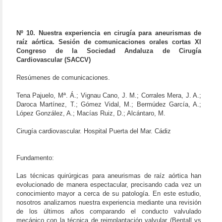
Nº 10. Nuestra experiencia en cirugía para aneurismas de
raíz aórtica. Sesión de comunicaciones orales cortas XI
Congreso de la Sociedad Andaluza de Cirugía
Cardiovascular (SACCV)
Resúmenes de comunicaciones.
Tena Pajuelo, Mª. Á.; Vignau Cano, J. M.; Corrales Mera, J. A.;
Daroca Martínez, T.; Gómez Vidal, M.; Bermúdez García, A.;
López González, A.; Macías Ruiz, D.; Alcántaro, M.
Cirugía cardiovascular. Hospital Puerta del Mar. Cádiz
Fundamento:
Las técnicas quirúrgicas para aneurismas de raíz aórtica han
evolucionado de manera espectacular, precisando cada vez un
conocimiento mayor a cerca de su patología. En este estudio,
nosotros analizamos nuestra experiencia mediante una revisión
de los últimos años comparando el conducto valvulado
mecánico con la técnica de reimplantación valvular (Bentall vs