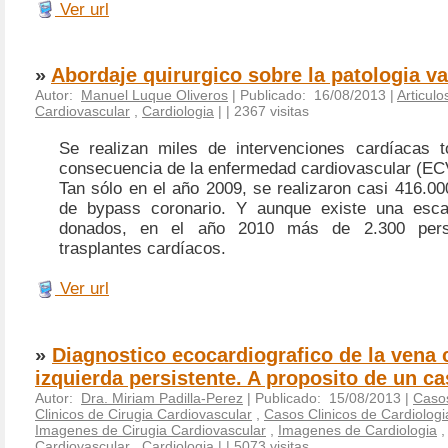
Ver url
»
Abordaje quirurgico sobre la patologia va
Autor:
Manuel Luque Oliveros
| Publicado: 16/08/2013 |
Articulo
Cardiovascular
,
Cardiologia
|
| 2367 visitas
Se realizan miles de intervenciones cardíacas 
consecuencia de la enfermedad cardiovascular (EC
Tan sólo en el año 2009, se realizaron casi 416.0
de bypass coronario. Y aunque existe una esc
donados, en el año 2010 más de 2.300 perso
trasplantes cardíacos.
Ver url
»
Diagnostico ecocardiografico de la vena 
izquierda persistente. A proposito de un c
Autor:
Dra. Miriam Padilla-Perez
| Publicado: 15/08/2013 |
Casos
Clinicos de Cirugia Cardiovascular
,
Casos Clinicos de Cardiologi
Imagenes de Cirugia Cardiovascular
,
Imagenes de Cardiologia
,
Cardiovascular
,
Cardiologia
|
| 5073 visitas