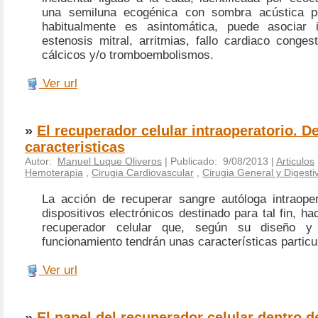
una semiluna ecogénica con sombra acústica po
habitualmente es asintomática, puede asociar i
estenosis mitral, arritmias, fallo cardiaco conge
cálcicos y/o tromboembolismos.
Ver url
»
El recuperador celular intraoperatorio. De
caracteristicas
Autor:
Manuel Luque Oliveros
| Publicado: 9/08/2013 |
Articulos
Hemoterapia
,
Cirugia Cardiovascular
,
Cirugia General y Digesti
La acción de recuperar sangre autóloga intraope
dispositivos electrónicos destinado para tal fin, hace
recuperador celular que, según su diseño 
funcionamiento tendrán unas características particu
Ver url
»
El papel del recuperador celular dentro d