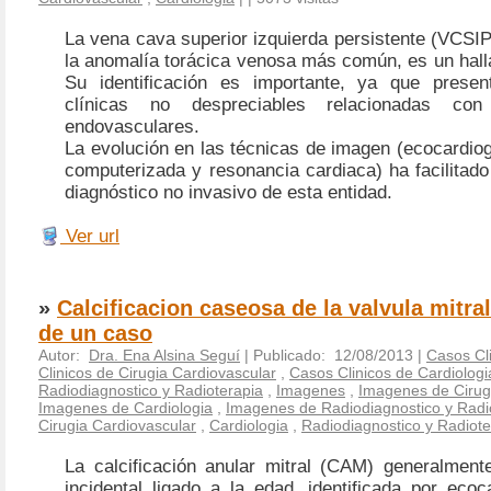
La vena cava superior izquierda persistente (VCSIP
la anomalía torácica venosa más común, es un hall
Su identificación es importante, ya que presen
clínicas no despreciables relacionadas con 
endovasculares.
La evolución en las técnicas de imagen (ecocardiog
computerizada y resonancia cardiaca) ha facilitad
diagnóstico no invasivo de esta entidad.
Ver url
»
Calcificacion caseosa de la valvula mitral
de un caso
Autor:
Dra. Ena Alsina Seguí
| Publicado: 12/08/2013 |
Casos Cl
Clinicos de Cirugia Cardiovascular
,
Casos Clinicos de Cardiologi
Radiodiagnostico y Radioterapia
,
Imagenes
,
Imagenes de Cirug
Imagenes de Cardiologia
,
Imagenes de Radiodiagnostico y Radi
Cirugia Cardiovascular
,
Cardiologia
,
Radiodiagnostico y Radiote
La calcificación anular mitral (CAM) generalment
incidental ligado a la edad, identificada por eco