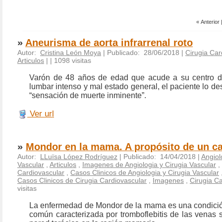
« Anterior 
»
Aneurisma de aorta infrarrenal roto
Autor:
Cristina León Moya
| Publicado: 28/06/2018 |
Cirugia Car
Articulos
|
| 1098 visitas
Varón de 48 años de edad que acude a su centro de
lumbar intenso y mal estado general, el paciente lo des
“sensación de muerte inminente”.
Ver url
»
Mondor en la mama. A propósito de un c
Autor:
LLuïsa López Rodríguez
| Publicado: 14/04/2018 |
Angiol
Vascular
,
Articulos
,
Imagenes de Angiologia y Cirugia Vascular
,
Cardiovascular
,
Casos Clinicos de Angiologia y Cirugia Vascular
Casos Clinicos de Cirugia Cardiovascular
,
Imagenes
,
Cirugia C
visitas
La enfermedad de Mondor de la mama es una condici
común caracterizada por tromboflebitis de las venas s