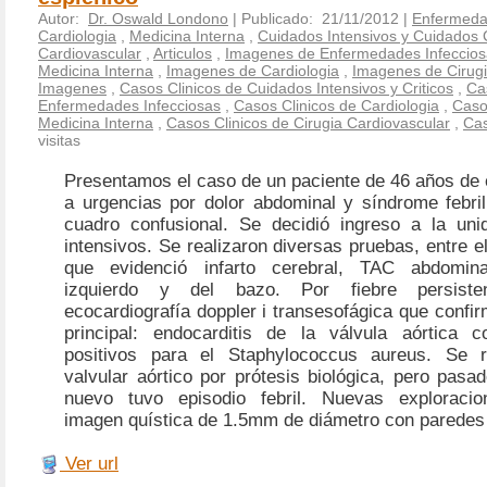
Autor:
Dr. Oswald Londono
| Publicado: 21/11/2012 |
Enfermeda
Cardiologia
,
Medicina Interna
,
Cuidados Intensivos y Cuidados C
Cardiovascular
,
Articulos
,
Imagenes de Enfermedades Infeccios
Medicina Interna
,
Imagenes de Cardiologia
,
Imagenes de Cirugi
Imagenes
,
Casos Clinicos de Cuidados Intensivos y Criticos
,
Ca
Enfermedades Infecciosas
,
Casos Clinicos de Cardiologia
,
Caso
Medicina Interna
,
Casos Clinicos de Cirugia Cardiovascular
,
Cas
visitas
Presentamos el caso de un paciente de 46 años de 
a urgencias por dolor abdominal y síndrome febril
cuadro confusional. Se decidió ingreso a la un
intensivos. Se realizaron diversas pruebas, entre e
que evidenció infarto cerebral, TAC abdominal
izquierdo y del bazo. Por fiebre persiste
ecocardiografía doppler i transesofágica que confir
principal: endocarditis de la válvula aórtica 
positivos para el Staphylococcus aureus. Se r
valvular aórtico por prótesis biológica, pero pas
nuevo tuvo episodio febril. Nuevas exploracio
imagen quística de 1.5mm de diámetro con paredes 
Ver url