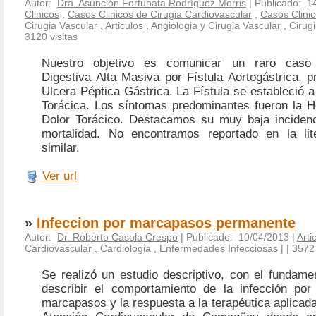
Autor:
Dra. Asunción Fortunata Rodríguez Morris
| Publicado: 1
Clinicos
,
Casos Clinicos de Cirugia Cardiovascular
,
Casos Clinic
Cirugia Vascular
,
Articulos
,
Angiologia y Cirugia Vascular
,
Cirug
3120 visitas
Nuestro objetivo es comunicar un raro caso
Digestiva Alta Masiva por Fístula Aortogástrica, 
Ulcera Péptica Gástrica. La Fístula se estableció a 
Torácica. Los síntomas predominantes fueron la 
Dolor Torácico. Destacamos su muy baja inciden
mortalidad. No encontramos reportado en la lit
similar.
Ver url
»
Infeccion por marcapasos permanente
Autor:
Dr. Roberto Casola Crespo
| Publicado: 10/04/2013 |
Arti
Cardiovascular
,
Cardiologia
,
Enfermedades Infecciosas
|
| 3572 
Se realizó un estudio descriptivo, con el fundame
describir el comportamiento de la infección por
marcapasos y la respuesta a la terapéutica aplicada