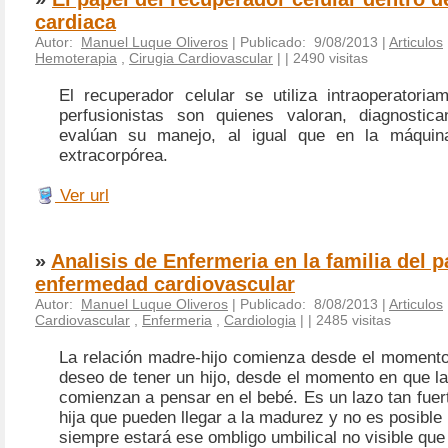
cardiaca
Autor:
Manuel Luque Oliveros
| Publicado: 9/08/2013 |
Articulos
Hemoterapia
,
Cirugia Cardiovascular
|
| 2490 visitas
El recuperador celular se utiliza intraoperatoria
perfusionistas son quienes valoran, diagnostica
evalúan su manejo, al igual que en la máquina
extracorpórea.
Ver url
»
Analisis de Enfermeria en la familia del 
enfermedad cardiovascular
Autor:
Manuel Luque Oliveros
| Publicado: 8/08/2013 |
Articulos
Cardiovascular
,
Enfermeria
,
Cardiologia
|
| 2485 visitas
La relación madre-hijo comienza desde el momento
deseo de tener un hijo, desde el momento en que l
comienzan a pensar en el bebé. Es un lazo tan fuerte
hija que pueden llegar a la madurez y no es posible
siempre estará ese ombligo umbilical no visible que