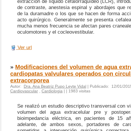
extracción de líquido cefalorraquídeo (LCR), intro
de contraste, anestesia espinal y abordajes que r
de la duramadre o los que se hacen de forma accid
acto quirúrgico. Generalmente se presenta cefalea
mucha menos frecuencia se afectan pares craneales
oculomotores y el cocleovestibular.
Ver url
»
Modificaciones del volumen de agua extr
cardiopatas valvulares operados con circu
extracorporea
Autor:
Dra. Ana Beatriz Pupo Leyte Vidal
| Publicado: 12/01/201
Cardiovascular
,
Cardiologia
|
| 1983 visitas
Se realizó un estudio descriptivo transversal con vi
volumen del agua extracelular pre y postopera
bioimpedancia eléctrica, en pacientes de 15 
adelante, de ambos sexos, portadores de cardi
sometidos a intervención quirúrgica correctora