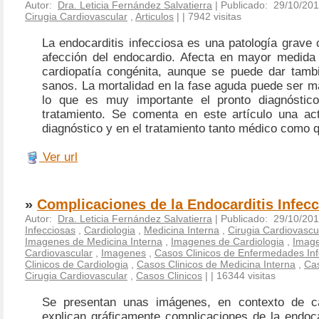
Autor:
Dra. Leticia Fernández Salvatierra
| Publicado: 29/10/201
Cirugia Cardiovascular
,
Articulos
|
| 7942 visitas
La endocarditis infecciosa es una patología grave 
afección del endocardio. Afecta en mayor medida
cardiopatía congénita, aunque se puede dar tamb
sanos. La mortalidad en la fase aguda puede ser m
lo que es muy importante el pronto diagnóstic
tratamiento. Se comenta en este artículo una act
diagnóstico y en el tratamiento tanto médico como q
Ver url
»
Complicaciones de la Endocarditis Infec
Autor:
Dra. Leticia Fernández Salvatierra
| Publicado: 29/10/201
Infecciosas
,
Cardiologia
,
Medicina Interna
,
Cirugia Cardiovascu
Imagenes de Medicina Interna
,
Imagenes de Cardiologia
,
Image
Cardiovascular
,
Imagenes
,
Casos Clinicos de Enfermedades Inf
Clinicos de Cardiologia
,
Casos Clinicos de Medicina Interna
,
Cas
Cirugia Cardiovascular
,
Casos Clinicos
|
| 16344 visitas
Se presentan unas imágenes, en contexto de ca
explican gráficamente complicaciones de la endoca