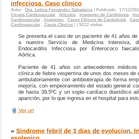
infecciosa. Caso clinico
Autor:
Dra. Leticia Fernández Salvatierra
| Publicado: 17/12/201
Cirugia Cardiovascular
,
Articulos
,
Imagenes de Cardiologia
,
Ima
Cardiovascular
,
Imagenes
,
Casos Clinicos de Cardiologia
,
Caso
Cardiovascular
,
Casos Clinicos
|
| 9222 visitas
Se presenta el caso de un paciente de 41 años de 
a nuestro Servicio de Medicina Intensiva, d
Endocarditis Infecciosa por Enterococo faecali
Aórtica.
Paciente de 41 años sin antecedentes médicos 
clínica de fiebre vespertina de unos dos meses de 
ambulatoriamente con antibioterapia de forma empí
mejoría, con empeoramiento del estado general con
de hasta 39,5ºC y un soplo cardíaco diastólico aó
aparición, por lo que ingresa en el hospital para est
Ver url
»
Sindrome febril de 3 dias de evolucion. In
esplenico