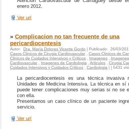
Atención Cardiovascular de Camagüey desde e
enero 2012.
Ver url
»
Complicacion no tan frecuente de una
pericardiocentesis
Autor:
Dra. María Dolores Vicente Gordo
| Publicado: 26/03/201
Casos Clinicos de Cirugia Cardiovascular
,
Casos Clinicos de Car
Clinicos de Cuidados Intensivos y Criticos
,
Imagenes
,
Imagenes 
Cardiovascular
,
Imagenes de Cardiologia
,
Articulos
,
Cirugia Ca
Cuidados Intensivos y Cuidados Criticos
,
Cardiologia
|
| 5431 vis
La pericardiocentesis es una técnica invasiva 
Unidades de Medicina Intensiva. La técnica en sí n
puede tener complicaciones muy serias si no se es
con ella.
Presentamos un caso clínico de un paciente ingr
servicio.
Ver url