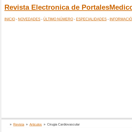
Revista Electronica de PortalesMedi
INICIO
-
NOVEDADES
-
ÚLTIMO NÚMERO
-
ESPECIALIDADES
-
INFORMACI
»
Revista
»
Articulos
»
Cirugia Cardiovascular