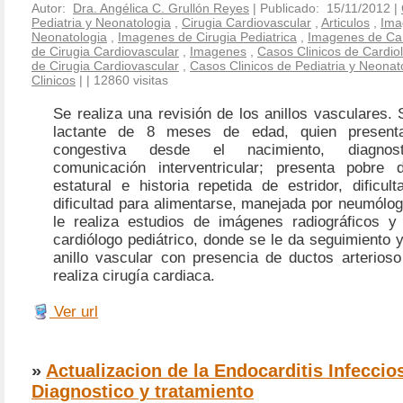
Autor:
Dra. Angélica C. Grullón Reyes
| Publicado: 15/11/2012 |
Pediatria y Neonatologia
,
Cirugia Cardiovascular
,
Articulos
,
Ima
Neonatologia
,
Imagenes de Cirugia Pediatrica
,
Imagenes de Car
de Cirugia Cardiovascular
,
Imagenes
,
Casos Clinicos de Cardio
de Cirugia Cardiovascular
,
Casos Clinicos de Pediatria y Neonat
Clinicos
|
| 12860 visitas
Se realiza una revisión de los anillos vasculares.
lactante de 8 meses de edad, quien presenta
congestiva desde el nacimiento, diagnost
comunicación interventricular; presenta pobre 
estatural e historia repetida de estridor, dificult
dificultad para alimentarse, manejada por neumólo
le realiza estudios de imágenes radiográficos y
cardiólogo pediátrico, donde se le da seguimiento 
anillo vascular con presencia de ductos arterios
realiza cirugía cardiaca.
Ver url
»
Actualizacion de la Endocarditis Infeccio
Diagnostico y tratamiento