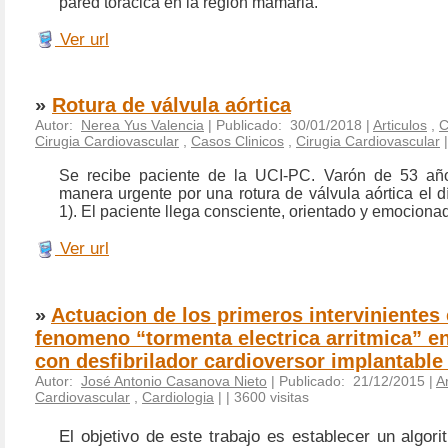
pared torácica en la región mamaria.
Ver url
»
Rotura de válvula aórtica
Autor:
Nerea Yus Valencia
| Publicado: 30/01/2018 |
Articulos
,
C
Cirugia Cardiovascular
,
Casos Clinicos
,
Cirugia Cardiovascular
Se recibe paciente de la UCI-PC. Varón de 53 año
manera urgente por una rotura de válvula aórtica el 
1). El paciente llega consciente, orientado y emociona
Ver url
»
Actuacion de los primeros intervinientes 
fenomeno “tormenta electrica arritmica” e
con desfibrilador cardioversor implantable
Autor:
José Antonio Casanova Nieto
| Publicado: 21/12/2015 |
Ar
Cardiovascular
,
Cardiologia
|
| 3600 visitas
El objetivo de este trabajo es establecer un algor