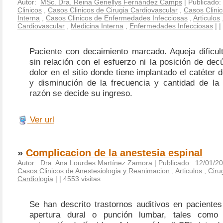
Autor:
MSc. Dra. Reina Genellys Fernández Camps
| Publicado:
Clinicos
,
Casos Clinicos de Cirugia Cardiovascular
,
Casos Clini
Interna
,
Casos Clinicos de Enfermedades Infecciosas
,
Articulos
Cardiovascular
,
Medicina Interna
,
Enfermedades Infecciosas
|
|
Paciente con decaimiento marcado. Aqueja dificult
sin relación con el esfuerzo ni la posición de de
dolor en el sitio donde tiene implantado el catéter 
y disminución de la frecuencia y cantidad de la d
razón se decide su ingreso.
Ver url
»
Complicacion de la anestesia espinal
Autor:
Dra. Ana Lourdes Martínez Zamora
| Publicado: 12/01/2
Casos Clinicos de Anestesiologia y Reanimacion
,
Articulos
,
Ciru
Cardiologia
|
| 4553 visitas
Se han descrito trastornos auditivos en paciente
apertura dural o punción lumbar, tales como