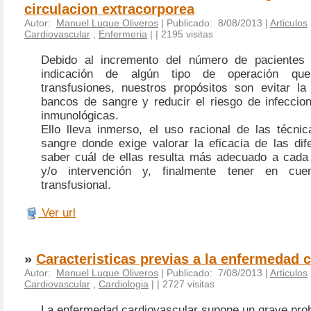
circulacion extracorporea
Autor:
Manuel Luque Oliveros
| Publicado: 8/08/2013 |
Articulos
Cardiovascular
,
Enfermeria
|
| 2195 visitas
Debido al incremento del número de pacientes 
indicación de algún tipo de operación qu
transfusiones, nuestros propósitos son evitar l
bancos de sangre y reducir el riesgo de infeccio
inmunológicas.
Ello lleva inmerso, el uso racional de las técni
sangre donde exige valorar la eficacia de las dif
saber cuál de ellas resulta más adecuado a cada 
y/o intervención y, finalmente tener en cue
transfusional.
Ver url
»
Caracteristicas previas a la enfermedad 
Autor:
Manuel Luque Oliveros
| Publicado: 7/08/2013 |
Articulos
Cardiovascular
,
Cardiologia
|
| 2727 visitas
La enfermedad cardiovascular supone un grave prob