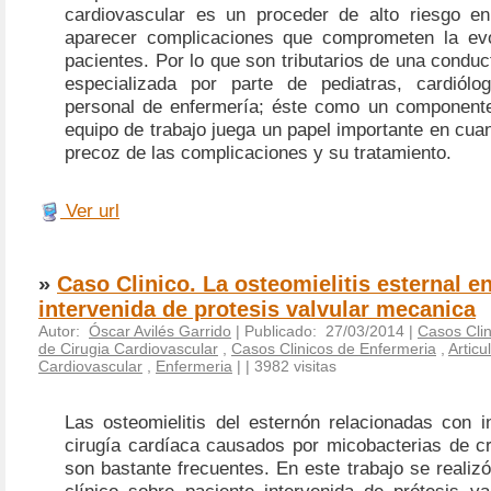
cardiovascular es un proceder de alto riesgo e
aparecer complicaciones que comprometen la evo
pacientes. Por lo que son tributarios de una conduc
especializada por parte de pediatras, cardiólo
personal de enfermería; éste como un component
equipo de trabajo juega un papel importante en cuan
precoz de las complicaciones y su tratamiento.
Ver url
»
Caso Clinico. La osteomielitis esternal e
intervenida de protesis valvular mecanica
Autor:
Óscar Avilés Garrido
| Publicado: 27/03/2014 |
Casos Clin
de Cirugia Cardiovascular
,
Casos Clinicos de Enfermeria
,
Articu
Cardiovascular
,
Enfermeria
|
| 3982 visitas
Las osteomielitis del esternón relacionadas con i
cirugía cardíaca causados por micobacterias de cr
son bastante frecuentes. En este trabajo se realiz
clínico sobre paciente intervenida de prótesis va