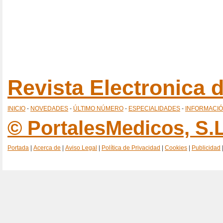
Revista Electronica
INICIO
-
NOVEDADES
-
ÚLTIMO NÚMERO
-
ESPECIALIDADES
-
INFORMACI
© PortalesMedicos, S.L
Portada
|
Acerca de
|
Aviso Legal
|
Política de Privacidad
|
Cookies
|
Publicidad