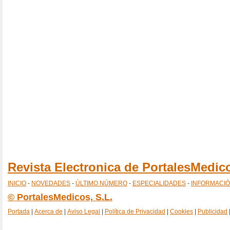
Revista Electronica de PortalesMedi
INICIO
-
NOVEDADES
-
ÚLTIMO NÚMERO
-
ESPECIALIDADES
-
INFORMACI
© PortalesMedicos, S.L.
Portada
|
Acerca de
|
Aviso Legal
|
Política de Privacidad
|
Cookies
|
Publicidad