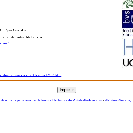
Dr. López González
lectrónica de PortalesMedicos.com
os.com/
smedicos.com/revista_certificados/12962.html
tificados de publicación en la Revista Electrónica de PortalesMedicos.com
-
© PortalesMedicos, 