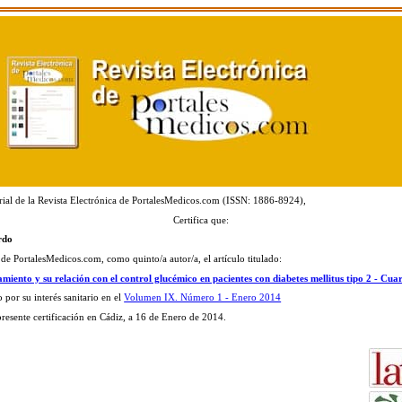
rial de la Revista Electrónica de PortalesMedicos.com (ISSN: 1886-8924),
Certifica que:
rdo
 de PortalesMedicos.com, como quinto/a autor/a, el artículo titulado:
tamiento y su relación con el control glucémico en pacientes con diabetes mellitus tipo 2 - Cu
 por su interés sanitario en el
Volumen IX. Número 1 - Enero 2014
 presente certificación en Cádiz, a 16 de Enero de 2014.