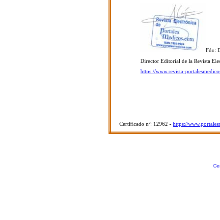
Fdo: 
Director Editorial de la Revista E
https://www.revista-portalesmedic
Certificado nº: 12962 -
https://www.portale
Cer