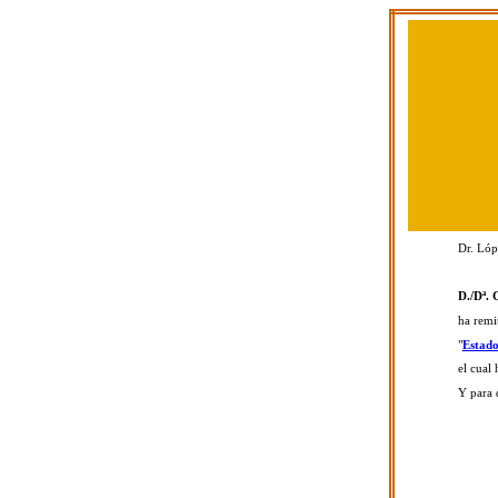
Dr. Lóp
D./Dª. 
ha remi
"
Estado
el cual 
Y para 