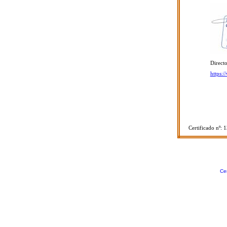
Directo
https:
Certificado nº: 
Cer