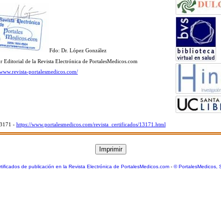
Fdo: Dr. López González
r Editorial de la Revista Electrónica de PortalesMedicos.com
//www.revista-portalesmedicos.com/
13171 -
https://www.portalesmedicos.com/revista_certificados/13171.html
tificados de publicación en la Revista Electrónica de PortalesMedicos.com
-
© PortalesMedicos, 