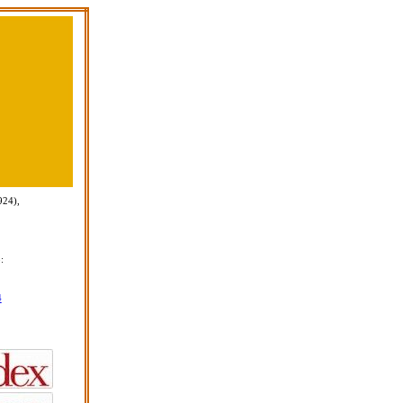
924),
:
4