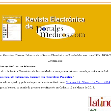
ez González, Director Editorial de la Revista Electrónica de PortalesMedicos.com (ISSN: 1886-8
Certifica que:
 Concepción Goxcon Velázquez
tido a la Revista Electrónica de PortalesMedicos.com, como primer/a autor/a, el artículo titulado:
sistencial de Enfermería. Paciente con Hiperplasia Prostática
",
ha sido aceptado y publicado por su interés sanitario en el
Volumen IX. Número 5 - Marzo 2014
que así conste, se expide la presente certificación en Cádiz, a 12 de Marzo de 2014.