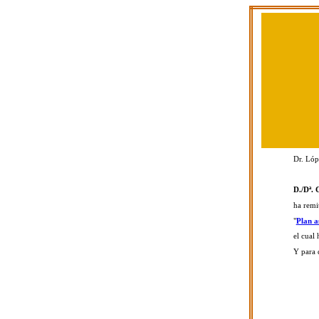
Dr. Lóp
D./Dª.
ha remi
"
Plan a
el cual 
Y para 