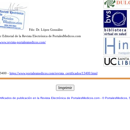
Fdo: Dr. López González
r Editorial de la Revista Electrónica de PortalesMedicos.com
//www.revista-portalesmedicos.com/
13400 -
https://www.portalesmedicos.com/revista_certificados/13400.html
tificados de publicación en la Revista Electrónica de PortalesMedicos.com
-
© PortalesMedicos, 