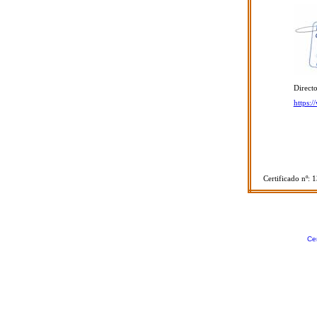
Directo
https:
Certificado nº: 
Cer