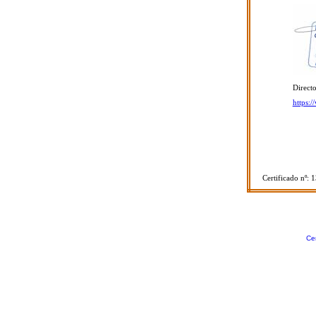
Directo
https:
Certificado nº: 
Cer