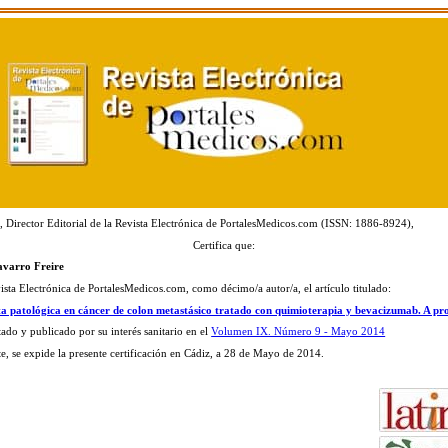
 Director Editorial de la Revista Electrónica de PortalesMedicos.com (ISSN: 1886-8924),
Certifica que:
avarro Freire
vista Electrónica de PortalesMedicos.com, como décimo/a autor/a, el artículo titulado:
a patológica en cáncer de colon metastásico tratado con quimioterapia y bevacizumab. A pro
tado y publicado por su interés sanitario en el
Volumen IX. Número 9 - Mayo 2014
te, se expide la presente certificación en Cádiz, a 28 de Mayo de 2014.