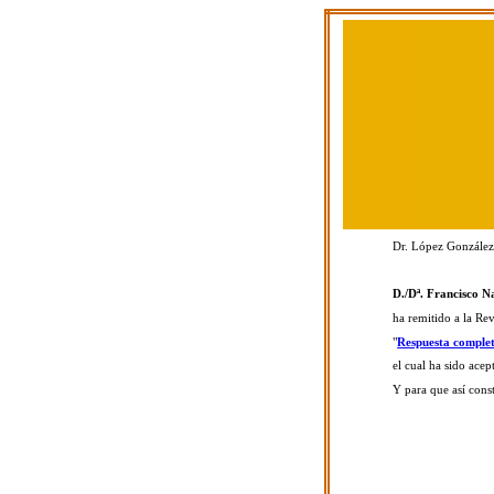
Dr. López González,
D./Dª. Francisco N
ha remitido a la Re
"
Respuesta complet
el cual ha sido acep
Y para que así cons