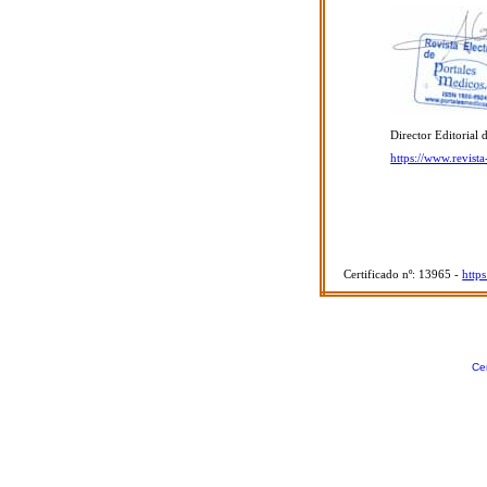
Director Editorial 
https://www.revist
Certificado nº: 13965 -
http
Cer