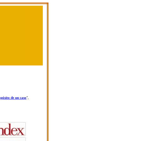
pósito de un caso
",