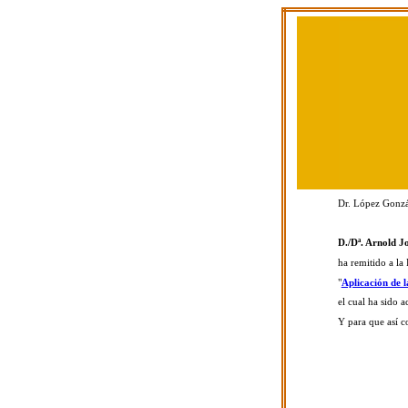
Dr. López Gonzál
D./Dª. Arnold J
ha remitido a la
"
Aplicación de 
el cual ha sido a
Y para que así c