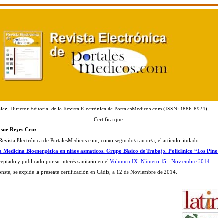
ez, Director Editorial de la Revista Electrónica de PortalesMedicos.com (ISSN: 1886-8924),
Certifica que:
osue Reyes Cruz
 Revista Electrónica de PortalesMedicos.com, como segundo/a autor/a, el artículo titulado:
la Medicina Bioenergética en niños asmáticos. Grupo Básico de Trabajo. Policlínico “Los Pin
ceptado y publicado por su interés sanitario en el
Volumen IX. Número 15 - Noviembre 2014
onste, se expide la presente certificación en Cádiz, a 12 de Noviembre de 2014.