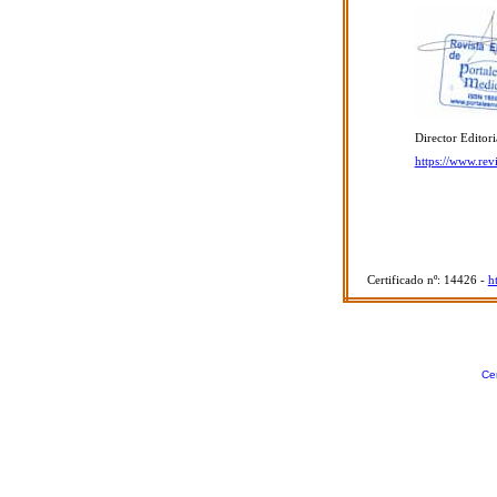
Director Editor
https://www.rev
Certificado nº: 14426 -
h
Cer