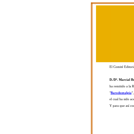
El Comité Editori
D./Dª. Marcial B
ha remitido a la R
"
Barodontalgia
",
el cual ha sido ac
Y para que así co