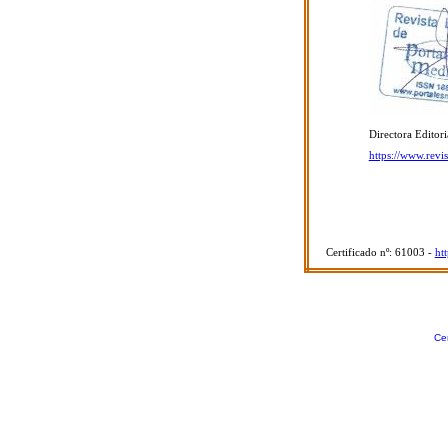
Directora Editori
https://www.revi
Certificado nº: 61003 -
ht
Cer