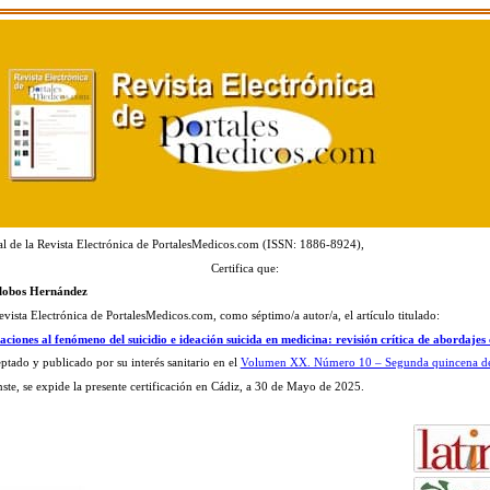
al de la Revista Electrónica de PortalesMedicos.com (ISSN: 1886-8924),
Certifica que:
lalobos Hernández
evista Electrónica de PortalesMedicos.com, como séptimo/a autor/a, el artículo titulado:
iones al fenómeno del suicidio e ideación suicida en medicina: revisión crítica de abordajes c
eptado y publicado por su interés sanitario en el
Volumen XX. Número 10 – Segunda quincena d
ste, se expide la presente certificación en Cádiz, a 30 de Mayo de 2025.