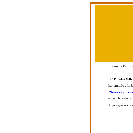
El Comité Editori
D./Dª. Sofía Vil
ha remitido a la R
"
Nuevas aproximac
el cual ha sido ac
Y para que así con