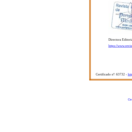
Directora Editori
https://www.revi
Certificado nº: 63732 -
ht
Cer