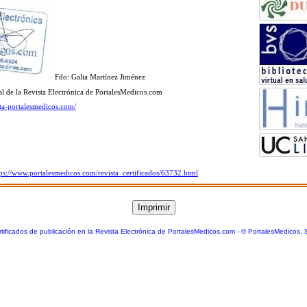
Fdo: Galia Martínez Jiménez
al de la Revista Electrónica de PortalesMedicos.com
sta-portalesmedicos.com/
tps://www.portalesmedicos.com/revista_certificados/63732.html
tificados de publicación en la Revista Electrónica de PortalesMedicos.com
-
© PortalesMedicos, 