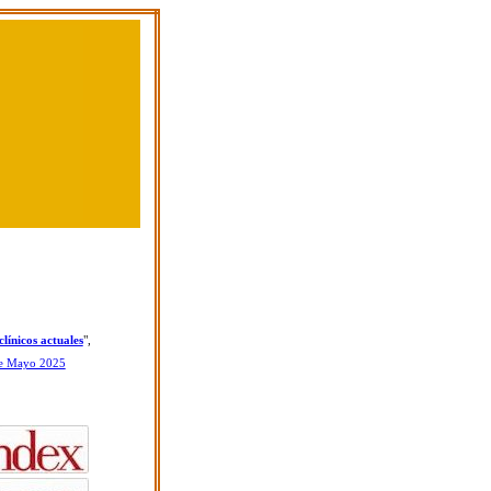
línicos actuales
",
e Mayo 2025