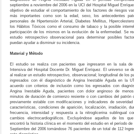
septiembre a noviembre del 2006 en la UCI del Hospital Miguel Enríque
objetivo de estudiar el comportamiento de los factores de riesgos va
más importantes como son la edad, sexo, los antecedentes pato
personales de Hipertensión Arterial, Diabetes Mellitus, Hipercolester
los Hábitos Tóxicos como el consumo de tabaco y la posible interre
participación de los mismos en la evolución de la enfermedad. Se re
estudio retrospectivo observacional para determinar posibles fact
puedan ayudar a disminuir su incidencia.
Material y Método
El estudio se realiza con pacientes que ingresaron en la sala de
Intensiva del Hospital Docente Dr. Miguel Enríquez. El universo se d
al realizar un estudio retrospectivo, observacional; longitudinal de los 
ingresados con él diagnóstico de Angina Inestable Aguda en la UT
acuerdo con criterios de inclusión como los egresados con diagnó
Angina Inestable Aguda, pacientes con dolor anginoso de meno
minutos de duración de comienzo resiente o con cambios del patrón 
previamente estable con modificaciones y indicadores de severida
características, condiciones de aparición, localización, irradiación, du
frecuencia, intensidad y respuesta a la nitroglicerina sublingual c
cambios electrocardiográficos. Excluyéndose aquellos de los qu
encontró la historia clínica en el momento del estudio en el período de
Septiembre del 2006 tomándose 76 pacientes de un total de 112 Ingr