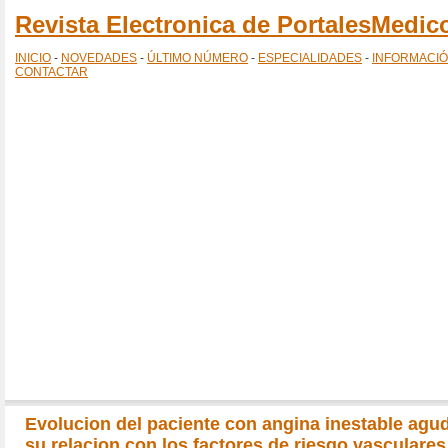
Revista Electronica de PortalesMedi
INICIO
-
NOVEDADES
-
ÚLTIMO NÚMERO
-
ESPECIALIDADES
-
INFORMACI
CONTACTAR
Evolucion del paciente con angina inestable agu
su relacion con los factores de riesgo vasculares