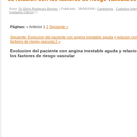
Autor:
Dr. Eldys Rodriguez Borroto
| Publicado: 28/06/2008 |
Cardiologia
,
Cuidados Inten
Cuidados Criticos
|
|
Páginas:
« Anterior
1
2
Siguiente »
Siguiente: Evolucion del paciente con angina inestable aguda y relacion con
factores de riesgo vascular.2 »
Evolucion del paciente con angina inestable aguda y relaci
los factores de riesgo vascular