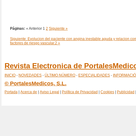
Páginas:
« Anterior
1
2
Siguiente »
Siguiente: Evolucion del paciente con angina inestable aguda y relacion con
factores de riesgo vascular.2 »
Revista Electronica de PortalesMedi
INICIO
-
NOVEDADES
-
ÚLTIMO NÚMERO
-
ESPECIALIDADES
-
INFORMACI
© PortalesMedicos, S.L.
Portada
|
Acerca de
|
Aviso Legal
|
Política de Privacidad
|
Cookies
|
Publicidad