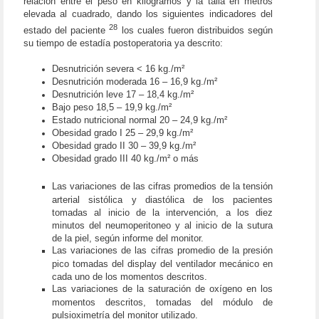
relación entre el peso en kilogramos y la talla en metros
elevada al cuadrado, dando los siguientes indicadores del
28
estado del paciente
los cuales fueron distribuidos según
su tiempo de estadía postoperatoria ya descrito:
Desnutrición severa < 16 kg./m²
Desnutrición moderada 16 – 16,9 kg./m²
Desnutrición leve 17 – 18,4 kg./m²
Bajo peso 18,5 – 19,9 kg./m²
Estado nutricional normal 20 – 24,9 kg./m²
Obesidad grado I 25 – 29,9 kg./m²
Obesidad grado II 30 – 39,9 kg./m²
Obesidad grado III 40 kg./m² o más
Las variaciones de las cifras promedios de la tensión
arterial sistólica y diastólica de los pacientes
tomadas al inicio de la intervención, a los diez
minutos del neumoperitoneo y al inicio de la sutura
de la piel, según informe del monitor.
Las variaciones de las cifras promedio de la presión
pico tomadas del display del ventilador mecánico en
cada uno de los momentos descritos.
Las variaciones de la saturación de oxígeno en los
momentos descritos, tomadas del módulo de
pulsioximetría del monitor utilizado.