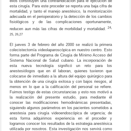
ellos constituyen una contraindicación para le ejecución de
esta cirugía. Para este proceder se reporta una baja cifra de
mortalidad, y tanto el manejo anestésico, la monitorización
adecuada en el perioperatorio y la detección de los cambios
fisiológicos y de las complicaciones oportunamente,
24,
reducen aun más las cifras de morbilidad y mortalidad.
25, 26,27
El jueves 3 de febrero del año 2000 se realizó la primera
colecistectomía videolaparoscópica en nuestro centro. Esto
forma parte del Programa de Cirugía de Mínimo Acceso del
Sistema Nacional de Salud cubano. La incorporación de
esta nueva tecnología significó un reto para los
anestesiólogos que en él laboran, quienes tuvieron que
colocarse de inmediato a la altura del equipo quirúrgico para
la obtención de una cirugía exitosa y con bajos riesgos, al
menos en lo que a la calificación del personal se refiere.
Fuimos testigo de estas circunstancias y esto nos motivó a
la realización del presente estudio, para mediante él
conocer las modificaciones hemodinámicas presentadas,
siguiendo algunos parámetros en los pacientes sometidos a
anestesia para cirugía videoendoscópica de urgencia; de
esta forma adquirimos experiencia en el proceder y
logramos conocer los resultados de la estrategia anestésica
utilizada por nosotros. Esta investigación nos servirá como