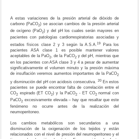
A estas variaciones de la presión arterial de dióxido de
carbono (PaCO
) se asocian cambios de la presión arterial
2
de oxígeno (PaO
) y del pH los cuales serán mayores en
2
pacientes con patologías cardiorrespiratorias asociadas y
19
estados físicos clase 2 y 3 según la A.S.A.
Para los
pacientes ASA clase 1 es posible mantener valores
aceptables de la PaO
, de la PaCO
y del pH, mientras que
2
2
en los pacientes con ASA clase 3 y 4 a pesar de aumentar
significativamente el volumen minuto y la presión máxima
de insuflación veremos aumentos importantes de la PaCO
2
20
y disminución del pH con acidosis consecutiva.
En estos
pacientes se puede encontrar falta de correlación entre el
CO
espirado (ET CO
) y la PaCO
- ET CO
normal con
2
2
2
2
PaCO
excesivamente elevada – hay que resaltar que este
2
fenómeno no ocurre antes de la realización del
neumoperitoneo.
Los cambios metabólicos son secundarios a una
disminución de la oxigenación de los tejidos y están
relacionados con el nivel de presión del neumoperitoneo y el