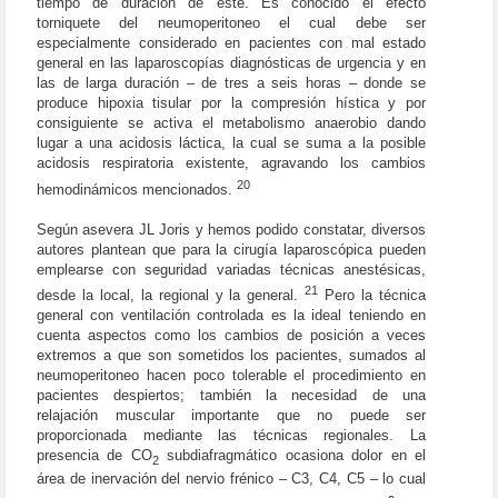
tiempo de duración de éste. Es conocido el efecto
torniquete del neumoperitoneo el cual debe ser
especialmente considerado en pacientes con mal estado
general en las laparoscopías diagnósticas de urgencia y en
las de larga duración – de tres a seis horas – donde se
produce hipoxia tisular por la compresión hística y por
consiguiente se activa el metabolismo anaerobio dando
lugar a una acidosis láctica, la cual se suma a la posible
acidosis respiratoria existente, agravando los cambios
20
hemodinámicos mencionados.
Según asevera JL Joris y hemos podido constatar, diversos
autores plantean que para la cirugía laparoscópica pueden
emplearse con seguridad variadas técnicas anestésicas,
21
desde la local, la regional y la general.
Pero la técnica
general con ventilación controlada es la ideal teniendo en
cuenta aspectos como los cambios de posición a veces
extremos a que son sometidos los pacientes, sumados al
neumoperitoneo hacen poco tolerable el procedimiento en
pacientes despiertos; también la necesidad de una
relajación muscular importante que no puede ser
proporcionada mediante las técnicas regionales. La
presencia de CO
subdiafragmático ocasiona dolor en el
2
área de inervación del nervio frénico – C3, C4, C5 – lo cual