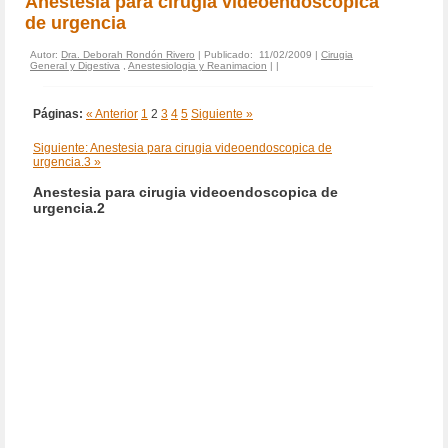
Anestesia para cirugia videoendoscopica
de urgencia
Autor:
Dra. Deborah Rondón Rivero
| Publicado: 11/02/2009 |
Cirugia
General y Digestiva
,
Anestesiologia y Reanimacion
|
|
Páginas:
« Anterior
1
2
3
4
5
Siguiente »
Siguiente: Anestesia para cirugia videoendoscopica de
urgencia.3 »
Anestesia para cirugia videoendoscopica de
urgencia.2