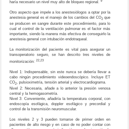
9
haría necesario un nivel muy alto de bloqueo regional.
Otro aspecto que impele a los anestesiólogos a optar por la
anestesia general es el manejo de los cambios del CO
que
2
se producen en sangre durante este procedimiento, para lo
cual el control de la ventilación pulmonar es el factor más
importante, siendo la manera más efectiva de conseguirlo la
anestesia general con intubación endotraqueal.
La monitorización del paciente es vital para asegurar un
transoperatorio seguro, se han descrito tres niveles de
22,23
monitorización:
Nivel 1: Indispensable, sin este nunca se debería llevar a
cabo ningún procedimiento videoendoscópico. Incluye ET
CO
, pulsioximetría, tensión arterial y electrocardiograma.
2
Nivel 2: Necesaria, añade a lo anterior la presión venosa
central y la hemogasometría.
Nivel 3: Conveniente, añadiría la temperatura corporal, con
endoscopía esofágica, doppler esofágico y precordial y
control de la transmisión neuromuscular.
Los niveles 2 y 3 pueden tornarse de primer orden en
pacientes de alto riesgo y en caso de no poder contar con