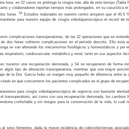
na hora, en 32 casos se prolongó la cirugía más allá de este tiempo (Tabla N
Santo y colaboradores reportan tiempos más prolongados, en su casuística el
39
 dos horas.
Estudios realizados en nuestro centro arrojaron que el 45.5 
antiene para nuestro equipo de cirugía videolaparoscópica el record de ti
eron complicaciones transoperatorias, de las 32 operaciones que se extendie
de dos horas sufrieron complicaciones en el período descrito. Ello está en
rolonga se van alterando los mecanismos fisiológicos y homeostáticos y por 
as respiratorio, cardiovascular, metabólico y renal, tanto en sus aspectos t
entes tuvieron una recuperación demorada, y 54 se recuperaron de forma i
n algún tipo de alteración transoperatoria, mientras que una mayor porción
bajo de la Dra. García hubo un margen muy pequeño de diferencia entre la
 citado en que concurrieron los pacientes complicados en el grupo de recup
 anestesia para cirugía videolaparoscópica de urgencia son bastante alen
 el transoperatorio, así como con una recuperación demorada, los cambios h
eratoria confortable y sin riesgos para la conservación de la vida, lo cual
a al sexo femenino, dada la mayor incidencia de colecistectomías asociad