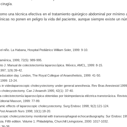
cirugía.
como una técnica efectiva en el tratamiento quirúrgico abdominal por mínimo a
ínicas no ponen en peligro la vida del paciente, aunque siempre existe un n
 niño. La Habana, Hospital Pediátrico William Soler, 1999: 9-10.
eamérica, 1999; 72(5): 989-995.
ueto J. Manual de colecistectomía laparoscópica. México, AMCL, 1999: 8-15.
997; 1(9):39-42.
education day. London, The Royal Collegue of Anaesthetists, 1999: 41-50.
 1999: 13-24.
in videolaparoscopic cholecystectomy under general anesthesia. Rev Bras Anestesiol 1999;
en cholecystectomy. Can J Anaesth 1995; 42(1): 37-40.
colecistectomía laparoscópica obtenidas por bioimpedancia eléctrica transtorácica. Revist
Editorial Masson, 1999: 77-89.
c effects of laparoscopic cholecystectomy. Surg Endosc 1998; 9(2):121-124.
Post Anaesth Nurs 1998; 10(1):18-20.
opic cholecystectomy monitorial with transesophageal echocardiuography. Sur Endosc 199
ia. Fifth edition. Volume 1. Philadelphia, Churchill Livingstone, 2000: 1017-1032.
: 36-38.