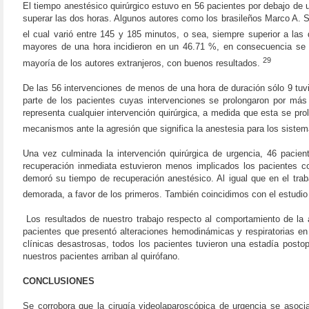
El tiempo anestésico quirúrgico estuvo en 56 pacientes por debajo de u
superar las dos horas. Algunos autores como los brasileños Marco A. 
el cual varió entre 145 y 185 minutos, o sea, siempre superior a las
mayores de una hora incidieron en un 46.71 %, en consecuencia se m
29
mayoría de los autores extranjeros, con buenos resultados.
De las 56 intervenciones de menos de una hora de duración sólo 9 tuvi
parte de los pacientes cuyas intervenciones se prolongaron por más 
representa cualquier intervención quirúrgica, a medida que esta se p
mecanismos ante la agresión que significa la anestesia para los sistem
Una vez culminada la intervención quirúrgica de urgencia, 46 paci
recuperación inmediata estuvieron menos implicados los pacientes co
demoró su tiempo de recuperación anestésico. Al igual que en el tra
demorada, a favor de los primeros. También coincidimos con el estudio
Los resultados de nuestro trabajo respecto al comportamiento de la
pacientes que presentó alteraciones hemodinámicas y respiratorias en
clínicas desastrosas, todos los pacientes tuvieron una estadía postop
nuestros pacientes arriban al quirófano.
CONCLUSIONES
Se corrobora que la cirugía videolaparoscópica de urgencia se asoci