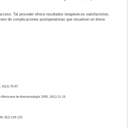
cceso. Tal proceder ofrece resultados terapéuticos satisfactorios,
úmero de complicaciones postoperatorias que resuelven en breve.
 42(2):78-87.
a Mexicana de Anestesiología 1995; 18(1):11-16.
9; 9(2):128-133.