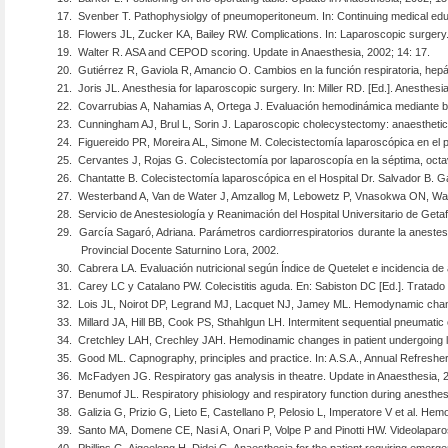
17.
Svenber T. Pathophysiolgy of pneumoperitoneum. In: Continuing medical educ
18.
Flowers JL, Zucker KA, Bailey RW. Complications. In: Laparoscopic surgery. 3
19.
Walter R. ASA and CEPOD scoring. Update in Anaesthesia, 2002; 14: 17.
20.
Gutiérrez R, Gaviola R, Amancio O. Cambios en la función respiratoria, hepá
21.
Joris JL. Anesthesia for laparoscopic surgery. In: Miller RD. [Ed.]. Anesthesia
22.
Covarrubias A, Nahamias A, Ortega J. Evaluación hemodinámica mediante bio
23.
Cunningham AJ, Brul L, Sorin J. Laparoscopic cholecystectomy: anaesthetic
24.
Figuereido PR, Moreira AL, Simone M. Colecistectomía laparoscópica en el 
25.
Cervantes J, Rojas G. Colecistectomía por laparoscopía en la séptima, oct
26.
Chantatte B. Colecistectomía laparoscópica en el Hospital Dr. Salvador B. 
27.
Westerband A, Van de Water J, Amzallog M, Lebowetz P, Vnasokwa ON, Wan
28.
Servicio de Anestesiología y Reanimación del Hospital Universitario de Geta
29.
García Sagaró, Adriana. Parámetros cardiorrespiratorios durante la anestes
Provincial Docente Saturnino Lora, 2002.
30.
Cabrera LA. Evaluación nutricional según Índice de Quetelet e incidencia de 
31.
Carey LC y Catalano PW. Colecistitis aguda. En: Sabiston DC [Ed.]. Tratado d
32.
Lois JL, Noirot DP, Legrand MJ, Lacquet NJ, Jamey ML. Hemodynamic chan
33.
Millard JA, Hill BB, Cook PS, Sthahlgun LH. Intermitent sequential pneumat
34.
Cretchley LAH, Crechley JAH. Hemodinamic changes in patient undergoing l
35.
Good ML. Capnography, principles and practice. In: A.S.A., Annual Refreshe
36.
McFadyen JG. Respiratory gas analysis in theatre. Update in Anaesthesia, 2
37.
Benumof JL. Respiratory phisiology and respiratory function during anesthesia.
38.
Galizia G, Prizio G, Lieto E, Castellano P, Pelosio L, Imperatore V et al.
39.
Santo MA, Domene CE, Nasi A, Onari P, Volpe P and Pinotti HW. Videolaparosco