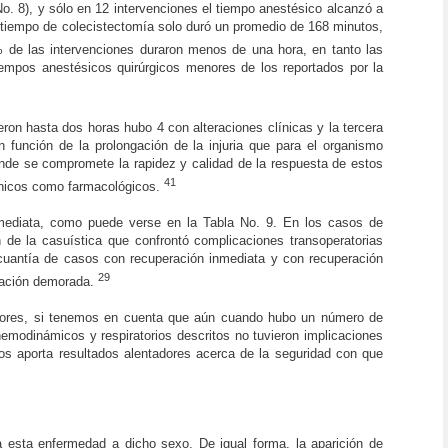
o. 8), y sólo en 12 intervenciones el tiempo anestésico alcanzó a
 tiempo de colecistectomía solo duró un promedio de 168 minutos,
% de las intervenciones duraron menos de una hora, en tanto las
empos anestésicos quirúrgicos menores de los reportados por la
ron hasta dos horas hubo 4 con alteraciones clínicas y la tercera
 función de la prolongación de la injuria que para el organismo
ende se compromete la rapidez y calidad de la respuesta de estos
41
écnicos como farmacológicos.
nmediata, como puede verse en la Tabla No. 9. En los casos de
 de la casuística que confrontó complicaciones transoperatorias
 cuantía de casos con recuperación inmediata y con recuperación
29
eración demorada.
tadores, si tenemos en cuenta que aún cuando hubo un número de
emodinámicos y respiratorios descritos no tuvieron implicaciones
 nos aporta resultados alentadores acerca de la seguridad con que
a esta enfermedad a dicho sexo. De igual forma, la aparición de