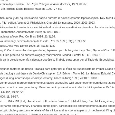
ation day. London, The Royal Collegue of Anaesthetists, 1999: 61-67.
th. Edition. Milan, Editorial Masson, 1999: 77-89.
tica, renal y del equilibrio ácido básico durante la colecistectomía laparoscópica. Rev Me
. Fifth edition. Volume 2. Philadelphia, Churchill Livingstone, 2000: 2003-2023.
impedancia transtorácica eléctrica de dos técnicas anestésicas durante colecistectomía l
 implications. Anaesth Analg 1993; 76:1067-1071.
paciente añoso. Rev Col Bras 1994; 21(1):16.
ava, novena y décima década de la vida. Rev Cir 1995; 63(5):169-172.
Gautier. Acta Med Domin 1999; 16(4):133-135.
g X. Cardiovascular changes during laparoscopic cholecystectomy. Surg Gynecol Obst 199
fe. Guía práctica de anestesiología y reanimación. Madrid, Semfar S.L.C., 1993: 1-5.
ia en la colecistectomía videolaparoscópica. Trabajo para optar por el Título de Especialis
algunos factores de riesgo. Trabajo para optar por el título de Especialista de Primer Grado 
e patología quirúrgica de Davis-Christopher. 11ª. Edición. Tomo 1/1. La Habana, Editorial Ci
ges during laparoscopic cholecystectomy. Anaesth Analg 1993; 76:1081-1083.
ic compression in prevention of venous stasis associated with pneumoperitoneum during lap
aparoscopic cholecystectomy. Measurement by transthoracic electric bioimpedance. Br J A
r Course, 1999: 226.
000; 11: 34-37.
 In: Miller RD. [Ed.]. Anesthesia. Fifth edition. Volume 1. Philadelphia, Churchill Livingstone
 Hemodynamic and pulmonary changes during open, carbon dioxide pneumoperitoneum and abdomi
pic cholecystectomy. Analysis of the clinical and functional aspects of mechanical lifting o