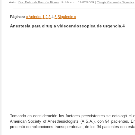
Autor:
Dra. Deborah Rondón Rivero
| Publicado: 11/02/2009 |
Cirugia General y Digestiva
Páginas:
« Anterior
1
2
3
4
5
Siguiente »
Anestesia para cirugia videoendoscopica de urgencia.4
Tomando en consideración los factores preexistentes se catalogó el e
American Society of Anesthesiologists (A.S.A.), con 94 pacientes. 
presentó complicaciones transoperatorias, de los 94 pacientes con estad