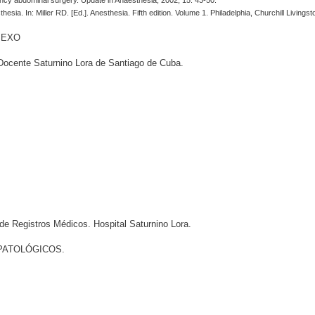
gency abdominal surgery. Update in Anaesthesia, 2002; 15: 43-50.
ia. In: Miller RD. [Ed.]. Anesthesia. Fifth edition. Volume 1. Philadelphia, Churchill Livings
SEXO
 Docente Saturnino Lora de Santiago de Cuba.
e Registros Médicos. Hospital Saturnino Lora.
PATOLÓGICOS.