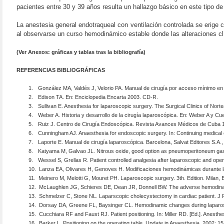
pacientes entre 30 y 39 años resulta un hallazgo básico en este tipo de 
La anestesia general endotraqueal con ventilación controlada se erige 
al observarse un curso hemodinámico estable donde las alteraciones cl
(Ver Anexos: gráficas y tablas tras la bibliografía)
REFERENCIAS BIBLIOGRÁFICAS
1.
González MA, Valdés J, Velorio PA. Manual de cirugía por acceso mínimo en el
2.
Edison TA. En: Enciclopedia Encarta 2003. CD-R.
3.
Sullivan E. Anesthesia for laparoscopic surgery. The Surgical Clinics of Nort
4.
Weber A. Historia y desarrollo de la cirugía laparoscópica. En: Weber A y C
5.
Ruiz J. Centro de Cirugía Endoscópica. Revista Avances Médicos de Cuba 1
6.
Cunningham AJ. Anaesthesia for endoscopic surgery. In: Continuing medical 
7.
Laporte E. Manual de cirugía laparoscópica. Barcelona, Salvat Editores S.A.,
8.
Katyama M, Galvao JL. Nitrous oxide, good option as pneumoperitoneum gas 
9.
Wessel S, Grellas R. Patient controlled analgesia after laparoscopic and op
10.
Lanza EA, Olivares H, Genoves H. Modificaciones hemodinámicas durante la 
11.
Meinero M, Melotti G, Mouret PH. Laparoscopic surgery. 3th. Edition. Milan, 
12.
McLaughlen JG, Schieres DE, Dean JR, Donnell BW. The adverse hemodinami
13.
Schmelzer C, Stone NL. Laparscopic cholecystectomy in cardiac patient. J 
14.
Dorsay DA, Greene FL, Baysinger CL. Hemodinamic changes during laparosc
15.
Cucchiara RF and Faust RJ. Patient positioning. In: Miller RD. [Ed.]. Anesthes
16.
Barker L. Positioning on the operating table. Update in Anaesthesia, 2002; 15