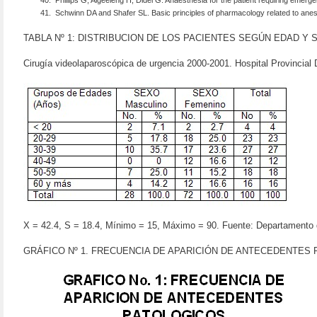
40.
Phillips G, Aigeeleng H, Didei G. Anaesthesia for the patient requiring emer
41.
Schwinn DA and Shafer SL. Basic principles of pharmacology related to anesthes
TABLA Nº 1: DISTRIBUCION DE LOS PACIENTES SEGÚN EDAD Y 
Cirugía videolaparoscópica de urgencia 2000-2001. Hospital Provincial
X = 42.4, S = 18.4, Mínimo = 15, Máximo = 90.
Fuente: Departamento d
GRÁFICO Nº 1. FRECUENCIA DE APARICIÓN DE ANTECEDENTES 