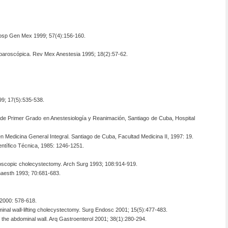
d Hosp Gen Mex 1999; 57(4):156-160.
aparoscópica. Rev Mex Anestesia 1995; 18(2):57-62.
9; 17(5):535-538.
ta de Primer Grado en Anestesiología y Reanimación, Santiago de Cuba, Hospital
en Medicina General Integral. Santiago de Cuba, Facultad Medicina II, 1997: 19.
entífico Técnica, 1985: 1246-1251.
aroscopic cholecystectomy. Arch Surg 1993; 108:914-919.
naesth 1993; 70:681-683.
, 2000: 578-618.
nal wall-lifting cholecystectomy. Surg Endosc 2001; 15(5):477-483.
f the abdominal wall. Arq Gastroenterol 2001; 38(1):280-294.