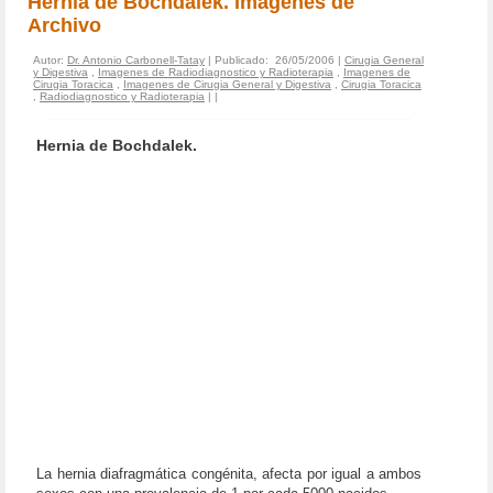
Hernia de Bochdalek. Imagenes de
Archivo
Autor:
Dr. Antonio Carbonell-Tatay
| Publicado: 26/05/2006 |
Cirugia General
y Digestiva
,
Imagenes de Radiodiagnostico y Radioterapia
,
Imagenes de
Cirugia Toracica
,
Imagenes de Cirugia General y Digestiva
,
Cirugia Toracica
,
Radiodiagnostico y Radioterapia
|
|
Hernia de Bochdalek.
La hernia diafragmática congénita, afecta por igual a ambos