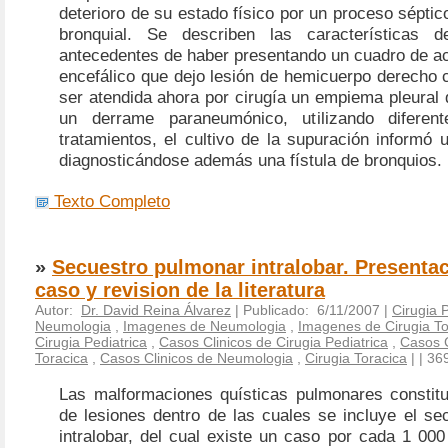
deterioro de su estado físico por un proceso séptico
bronquial. Se describen las características 
antecedentes de haber presentando un cuadro de ac
encefálico que dejo lesión de hemicuerpo derecho c
ser atendida ahora por cirugía un empiema pleural
un derrame paraneumónico, utilizando difere
tratamientos, el cultivo de la supuración informó
diagnosticándose además una fístula de bronquios.
Texto Completo
»
Secuestro pulmonar intralobar. Presenta
caso y revision de la literatura
Autor:
Dr. David Reina Álvarez
| Publicado: 6/11/2007 |
Cirugia P
Neumologia
,
Imagenes de Neumologia
,
Imagenes de Cirugia To
Cirugia Pediatrica
,
Casos Clinicos de Cirugia Pediatrica
,
Casos C
Toracica
,
Casos Clinicos de Neumologia
,
Cirugia Toracica
|
| 36
Las malformaciones quísticas pulmonares constit
de lesiones dentro de las cuales se incluye el se
intralobar, del cual existe un caso por cada 1 00