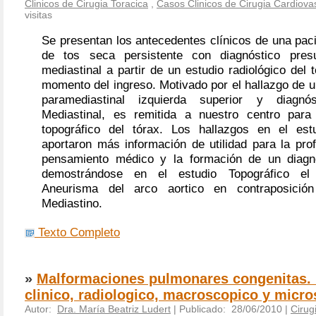
Clinicos de Cirugia Toracica
,
Casos Clinicos de Cirugia Cardiova
visitas
Se presentan los antecedentes clínicos de una pac
de tos seca persistente con diagnóstico pre
mediastinal a partir de un estudio radiológico del t
momento del ingreso. Motivado por el hallazgo de 
paramediastinal izquierda superior y diagn
Mediastinal, es remitida a nuestro centro para 
topográfico del tórax. Los hallazgos en el est
aportaron más información de utilidad para la pro
pensamiento médico y la formación de un diagnós
demostrándose en el estudio Topográfico el 
Aneurisma del arco aortico en contraposici
Mediastino.
Texto Completo
»
Malformaciones pulmonares congenitas. 
clinico, radiologico, macroscopico y micr
Autor:
Dra. María Beatriz Ludert
| Publicado: 28/06/2010 |
Cirug