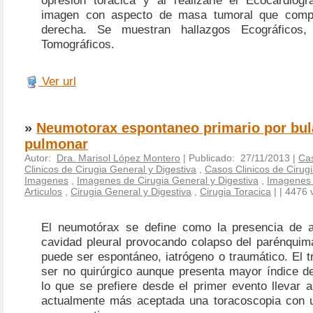
opresión torácica y al realizarle el Ecocardio
imagen con aspecto de masa tumoral que compr
derecha. Se muestran hallazgos Ecográficos,
Tomográficos.
Ver url
»
Neumotorax espontaneo primario por bul
pulmonar
Autor:
Dra. Marisol López Montero
| Publicado: 27/11/2013 |
Cas
Clinicos de Cirugia General y Digestiva
,
Casos Clinicos de Cirugi
Imagenes
,
Imagenes de Cirugia General y Digestiva
,
Imagenes 
Articulos
,
Cirugia General y Digestiva
,
Cirugia Toracica
|
| 4476 v
El neumotórax se define como la presencia de a
cavidad pleural provocando colapso del parénquim
puede ser espontáneo, iatrógeno o traumático. El 
ser no quirúrgico aunque presenta mayor índice de
lo que se prefiere desde el primer evento llevar a
actualmente más aceptada una toracoscopia con 