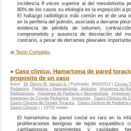
incidencia 9 veces superior al del mesotelioma pe
80% de los casos su etiología es la exposición a p
El hallazgo radiológico más común es el de una op
en la periferia del pulmón, asociada a derrame pleura
evidencia de pérdida de volumen, contracció
comprometido y ausencia de desviación del med
contrario, a pesar de derrames pleurales importante
Texto Completo
»
Caso clinico. Hamartoma de pared toraci
proposito de un caso
Autor:
Dr. Denny M. Vargas S.
| Publicado: 8/03/2012 |
Cirugia 
Pediatrica
,
Pediatria y Neonatologia
,
Articulos
,
Imagenes de Rad
Radioterapia
,
Imagenes de Pediatria y Neonatologia
,
Imagenes 
Imagenes de Cirugia Pediatrica
,
Imagenes
,
Casos Clinicos de C
Casos Clinicos de Cirugia Toracica
,
Casos Clinicos de Pediatria 
Casos Clinicos
|
| 13702 visitas
El hamartoma de pared costal es raro en la infa
proliferaciones benignas de tejido esquelético
cartilaginosos prominentes y cavidades he