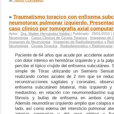
Texto Completo
»
Traumatismo toracico con enfisema subc
neumotorax pulmonar izquierdo. Presentac
caso clinico por tomografia axial computar
Autor:
Dra. Malién Hernández Valdés
| Publicado: 28/01/2010 |
Neumologia
,
Casos Clinicos de Cirugia Toracica
,
Imagenes de C
Imagenes de Neumologia
,
Imagenes de Radiodiagnostico y Radi
Neumologia
,
Cirugia Toracica
,
Radiodiagnostico y Radioterapia
Paciente de 64 años que acude por accidente autom
con dolor intenso en hemitórax izquierdo y a la palp
percibe el típico crujido del enfisema subcutáneo. S
simple de Tórax utilizando un Siemens Sensat
realizando cortes axiales de
2 mm
que se redu
reconstrucciones sagitales y coronales, obser
enfisema subcutáneo bilateral, más izquierdo y
mediastino, en relación con neumomediastino supe
fibrosis y bullas de enfisema en ambos camp
Además neumotórax izquierdo amplio que colapsa e
lado, así como edema del intersticio pulmonar ate
arterias coronarias y del arco aórtico y fra