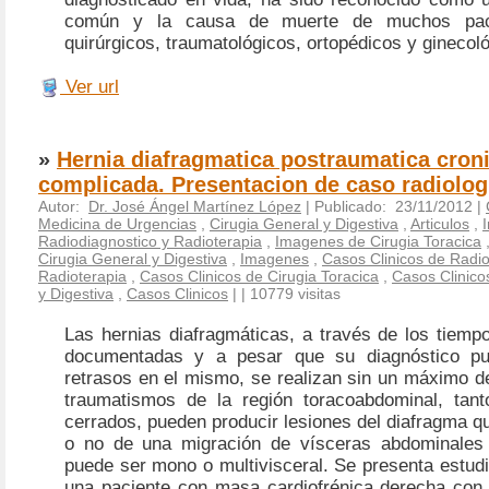
común y la causa de muerte de muchos pacie
quirúrgicos, traumatológicos, ortopédicos y ginecol
Ver url
»
Hernia diafragmatica postraumatica cron
complicada. Presentacion de caso radiolog
Autor:
Dr. José Ángel Martínez López
| Publicado: 23/11/2012 |
Medicina de Urgencias
,
Cirugia General y Digestiva
,
Articulos
,
Radiodiagnostico y Radioterapia
,
Imagenes de Cirugia Toracica
Cirugia General y Digestiva
,
Imagenes
,
Casos Clinicos de Radio
Radioterapia
,
Casos Clinicos de Cirugia Toracica
,
Casos Clinico
y Digestiva
,
Casos Clinicos
|
| 10779 visitas
Las hernias diafragmáticas, a través de los tiemp
documentadas y a pesar que su diagnóstico pu
retrasos en el mismo, se realizan sin un máximo d
traumatismos de la región toracoabdominal, tan
cerrados, pueden producir lesiones del diafragma 
o no de una migración de vísceras abdominales 
puede ser mono o multivisceral. Se presenta estud
una paciente con masa cardiofrénica derecha con