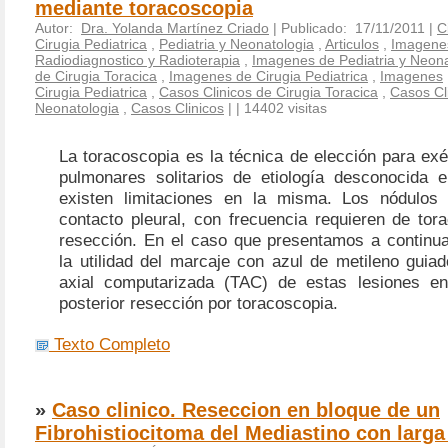
mediante toracoscopia
Autor:
Dra. Yolanda Martínez Criado
| Publicado: 17/11/2011 |
C
Cirugia Pediatrica
,
Pediatria y Neonatologia
,
Articulos
,
Imagene
Radiodiagnostico y Radioterapia
,
Imagenes de Pediatria y Neona
de Cirugia Toracica
,
Imagenes de Cirugia Pediatrica
,
Imagenes
Cirugia Pediatrica
,
Casos Clinicos de Cirugia Toracica
,
Casos Cli
Neonatologia
,
Casos Clinicos
|
| 14402 visitas
La toracoscopia es la técnica de elección para ex
pulmonares solitarios de etiología desconocida 
existen limitaciones en la misma. Los nódulos
contacto pleural, con frecuencia requieren de tor
resección. En el caso que presentamos a continu
la utilidad del marcaje con azul de metileno guia
axial computarizada (TAC) de estas lesiones en
posterior resección por toracoscopia.
Texto Completo
»
Caso clinico. Reseccion en bloque de un
Fibrohistiocitoma del Mediastino con larga