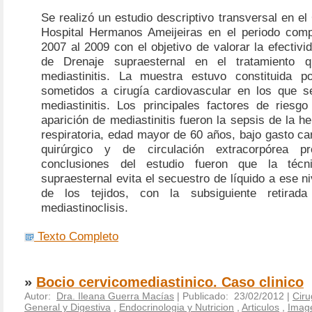
Se realizó un estudio descriptivo transversal en el
Hospital Hermanos Ameijeiras en el periodo comp
2007 al 2009 con el objetivo de valorar la efectivi
de Drenaje supraesternal en el tratamiento q
mediastinitis. La muestra estuvo constituida p
sometidos a cirugía cardiovascular en los que s
mediastinitis. Los principales factores de riesg
aparición de mediastinitis fueron la sepsis de la he
respiratoria, edad mayor de 60 años, bajo gasto ca
quirúrgico y de circulación extracorpórea pr
conclusiones del estudio fueron que la técn
supraesternal evita el secuestro de líquido a ese n
de los tejidos, con la subsiguiente retirad
mediastinoclisis.
Texto Completo
»
Bocio cervicomediastinico. Caso clinico
Autor:
Dra. Ileana Guerra Macías
| Publicado: 23/02/2012 |
Ciru
General y Digestiva
,
Endocrinologia y Nutricion
,
Articulos
,
Imag