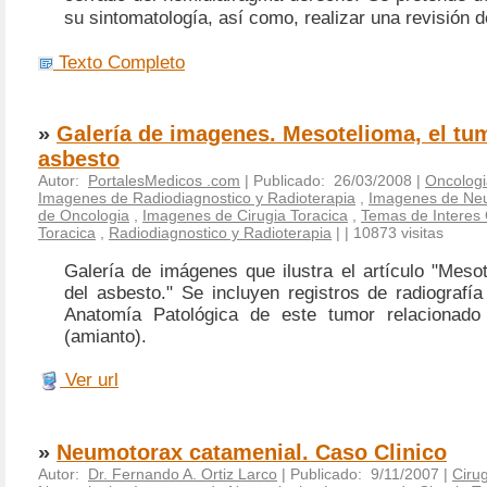
su sintomatología, así como, realizar una revisión d
Texto Completo
»
Galería de imagenes. Mesotelioma, el tu
asbesto
Autor:
PortalesMedicos .com
| Publicado: 26/03/2008 |
Oncologi
Imagenes de Radiodiagnostico y Radioterapia
,
Imagenes de Ne
de Oncologia
,
Imagenes de Cirugia Toracica
,
Temas de Interes
Toracica
,
Radiodiagnostico y Radioterapia
|
| 10873 visitas
Galería de imágenes que ilustra el artículo "Meso
del asbesto." Se incluyen registros de radiografí
Anatomía Patológica de este tumor relacionado
(amianto).
Ver url
»
Neumotorax catamenial. Caso Clinico
Autor:
Dr. Fernando A. Ortiz Larco
| Publicado: 9/11/2007 |
Cirug