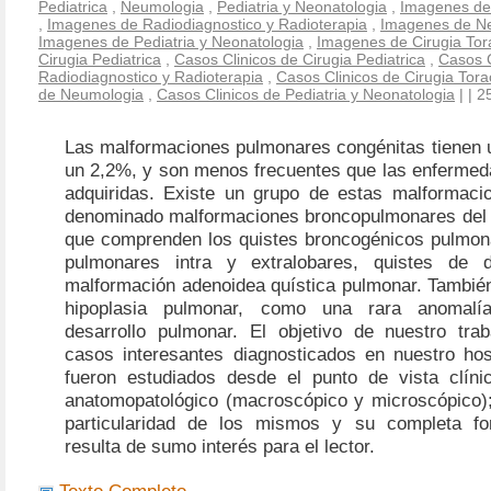
Pediatrica
,
Neumologia
,
Pediatria y Neonatologia
,
Imagenes de
,
Imagenes de Radiodiagnostico y Radioterapia
,
Imagenes de N
Imagenes de Pediatria y Neonatologia
,
Imagenes de Cirugia Tor
Cirugia Pediatrica
,
Casos Clinicos de Cirugia Pediatrica
,
Casos C
Radiodiagnostico y Radioterapia
,
Casos Clinicos de Cirugia Tora
de Neumologia
,
Casos Clinicos de Pediatria y Neonatologia
|
| 2
Las malformaciones pulmonares congénitas tienen u
un 2,2%, y son menos frecuentes que las enferme
adquiridas. Existe un grupo de estas malformac
denominado malformaciones broncopulmonares del in
que comprenden los quistes broncogénicos pulmon
pulmonares intra y extralobares, quistes de d
malformación adenoidea quística pulmonar. También
hipoplasia pulmonar, como una rara anomalía
desarrollo pulmonar. El objetivo de nuestro trab
casos interesantes diagnosticados en nuestro hosp
fueron estudiados desde el punto de vista clínic
anatomopatológico (macroscópico y microscópico); 
particularidad de los mismos y su completa fo
resulta de sumo interés para el lector.