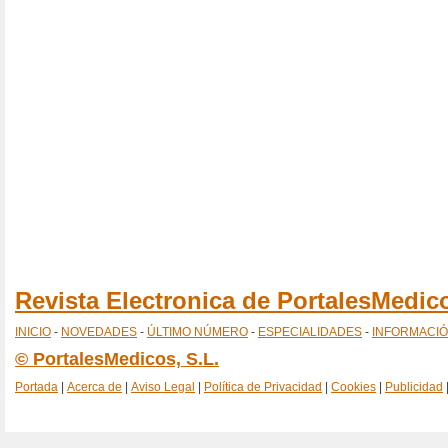
Revista Electronica de PortalesMedi
INICIO
-
NOVEDADES
-
ÚLTIMO NÚMERO
-
ESPECIALIDADES
-
INFORMACI
© PortalesMedicos, S.L.
Portada
|
Acerca de
|
Aviso Legal
|
Política de Privacidad
|
Cookies
|
Publicidad