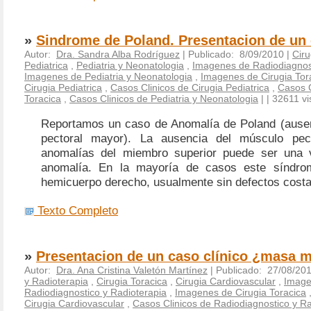
»
Sindrome de Poland. Presentacion de un 
Autor:
Dra. Sandra Alba Rodríguez
| Publicado: 8/09/2010 |
Ciru
Pediatrica
,
Pediatria y Neonatologia
,
Imagenes de Radiodiagnost
Imagenes de Pediatria y Neonatologia
,
Imagenes de Cirugia Tor
Cirugia Pediatrica
,
Casos Clinicos de Cirugia Pediatrica
,
Casos C
Toracica
,
Casos Clinicos de Pediatria y Neonatologia
|
| 32611 vi
Reportamos un caso de Anomalía de Poland (ause
pectoral mayor). La ausencia del músculo pec
anomalías del miembro superior puede ser una v
anomalía. En la mayoría de casos este síndro
hemicuerpo derecho, usualmente sin defectos costa
Texto Completo
»
Presentacion de un caso clínico ¿masa m
Autor:
Dra. Ana Cristina Valetón Martínez
| Publicado: 27/08/20
y Radioterapia
,
Cirugia Toracica
,
Cirugia Cardiovascular
,
Image
Radiodiagnostico y Radioterapia
,
Imagenes de Cirugia Toracica
Cirugia Cardiovascular
,
Casos Clinicos de Radiodiagnostico y Ra