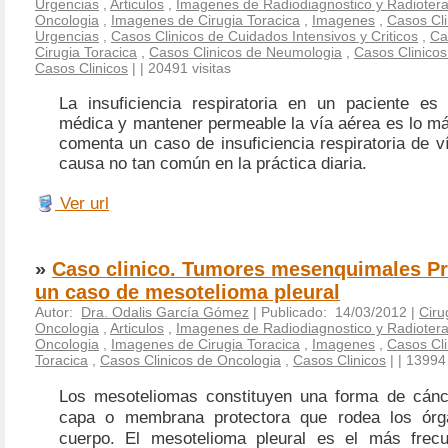
Urgencias
,
Articulos
,
Imagenes de Radiodiagnostico y Radiotera
Oncologia
,
Imagenes de Cirugia Toracica
,
Imagenes
,
Casos Cli
Urgencias
,
Casos Clinicos de Cuidados Intensivos y Criticos
,
Ca
Cirugia Toracica
,
Casos Clinicos de Neumologia
,
Casos Clinicos
Casos Clinicos
|
| 20491 visitas
La insuficiencia respiratoria en un paciente e
médica y mantener permeable la vía aérea es lo má
comenta un caso de insuficiencia respiratoria de v
causa no tan común en la práctica diaria.
Ver url
»
Caso clinico. Tumores mesenquimales Pr
un caso de mesotelioma pleural
Autor:
Dra. Odalis García Gómez
| Publicado: 14/03/2012 |
Ciru
Oncologia
,
Articulos
,
Imagenes de Radiodiagnostico y Radiotera
Oncologia
,
Imagenes de Cirugia Toracica
,
Imagenes
,
Casos Cli
Toracica
,
Casos Clinicos de Oncologia
,
Casos Clinicos
|
| 13994 
Los mesoteliomas constituyen
una forma de cánc
capa o membrana protectora que rodea los órga
cuerpo. El mesotelioma pleural es el más frecu