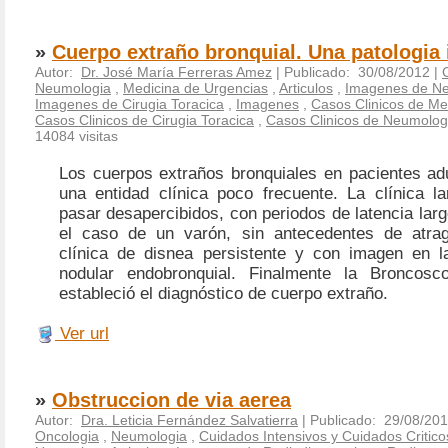
»
Cuerpo extraño bronquial. Una patologia
Autor:
Dr. José María Ferreras Amez
| Publicado: 30/08/2012 |
Neumologia
,
Medicina de Urgencias
,
Articulos
,
Imagenes de N
Imagenes de Cirugia Toracica
,
Imagenes
,
Casos Clinicos de Me
Casos Clinicos de Cirugia Toracica
,
Casos Clinicos de Neumolog
14084 visitas
Los cuerpos extraños bronquiales en pacientes adu
una entidad clínica poco frecuente. La clínica l
pasar desapercibidos, con periodos de latencia la
el caso de un varón, sin antecedentes de atrag
clínica de disnea persistente y con imagen en 
nodular endobronquial. Finalmente la Broncosc
estableció el diagnóstico de cuerpo extraño.
Ver url
»
Obstruccion de via aerea
Autor:
Dra. Leticia Fernández Salvatierra
| Publicado: 29/08/201
Oncologia
,
Neumologia
,
Cuidados Intensivos y Cuidados Critico