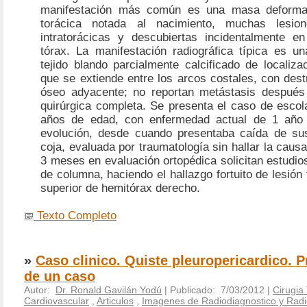
manifestación más común es una masa deforma
torácica notada al nacimiento, muchas lesio
intratorácicas y descubiertas incidentalmente en
tórax. La manifestación radiográfica típica es 
tejido blando parcialmente calcificado de localizac
que se extiende entre los arcos costales, con dest
óseo adyacente; no reportan metástasis después
quirúrgica completa. Se presenta el caso de escol
años de edad, con enfermedad actual de 1 añ
evolución, desde cuando presentaba caída de su
coja, evaluada por traumatología sin hallar la caus
3 meses en evaluación ortopédica solicitan estudi
de columna, haciendo el hallazgo fortuito de lesión 
superior de hemitórax derecho.
Texto Completo
»
Caso clinico. Quiste pleuropericardico. 
de un caso
Autor:
Dr. Ronald Gavilán Yodú
| Publicado: 7/03/2012 |
Cirugia
Cardiovascular
,
Articulos
,
Imagenes de Radiodiagnostico y Radi