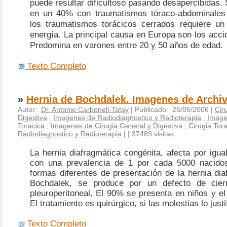
puede resultar dificultoso pasando desapercibidas.
en un 40% con traumatismos tóraco-abdominales 
los traumatismos torácicos cerrados requiere un
energía. La principal causa en Europa son los accid
Predomina en varones entre 20 y 50 años de edad.
Texto Completo
»
Hernia de Bochdalek. Imagenes de Archi
Autor:
Dr. Antonio Carbonell-Tatay
| Publicado: 26/05/2006 |
Cir
Digestiva
,
Imagenes de Radiodiagnostico y Radioterapia
,
Image
Toracica
,
Imagenes de Cirugia General y Digestiva
,
Cirugia Tor
Radiodiagnostico y Radioterapia
|
| 37489 visitas
La hernia diafragmática congénita, afecta por igu
con una prevalencia de 1 por cada 5000 nacidos
formas diferentes de presentación de la hernia dia
Bochdalek, se produce por un defecto de cier
pleuroperitoneal. El 90% se presenta en niños y e
El tratamiento es quirúrgico, si las molestias lo justi
Texto Completo