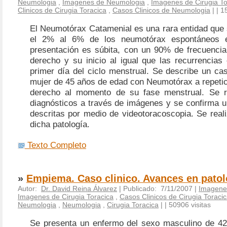
Neumologia
,
Imagenes de Neumologia
,
Imagenes de Cirugia To
Clinicos de Cirugia Toracica
,
Casos Clinicos de Neumologia
|
| 1
El Neumotórax Catamenial es una rara entidad que 
el 2% al 6% de los neumotórax espontáneos e
presentación es súbita, con un 90% de frecuencia
derecho y su inicio al igual que las recurrencias
primer día del ciclo menstrual. Se describe un ca
mujer de 45 años de edad con Neumotórax a repetic
derecho al momento de su fase menstrual. Se r
diagnósticos a través de imágenes y se confirma u
descritas por medio de videotoracoscopia. Se reali
dicha patología.
Texto Completo
»
Empiema. Caso clinico. Avances en patol
Autor:
Dr. David Reina Álvarez
| Publicado: 7/11/2007 |
Imagene
Imagenes de Cirugia Toracica
,
Casos Clinicos de Cirugia Toraci
Neumologia
,
Neumologia
,
Cirugia Toracica
|
| 50906 visitas
Se presenta un enfermo del sexo masculino de 4