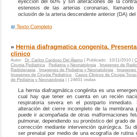
eyección del 60% y sin alteraciones de la contrac
estenosis de las arterias coronarias, llamando
oclusión de la arteria descendente anterior (DA) de
Texto Completo
»
Hernia diafragmatica congenita. Present
clinico
Autor:
Dr. Carlos Cardoso Del Álamo
| Publicado: 10/11/2010 |
C
Cirugia Pediatrica
,
Pediatria y Neonatologia
,
Imagenes de Radio
Radioterapia
,
Imagenes de Pediatria y Neonatologia
,
Imagenes 
Imagenes de Cirugia Pediatrica
,
Casos Clinicos de Cirugia Torac
de Pediatria y Neonatologia
|
| 24601 visitas
La hernia diafragmática congénita es una emergenc
cual hay que tener en cuenta en un recién nacid
respiratoria severa en el postparto inmediato.
alteración del cierre incompleto de la membrana p
puede ir acompañada de otras malformaciones feta
pulmonar, dependiendo su pronóstico del grado de 
corrección mediante intervención quirúrgica.
Su d
ser prenatal por medio de una ecografía de rutina