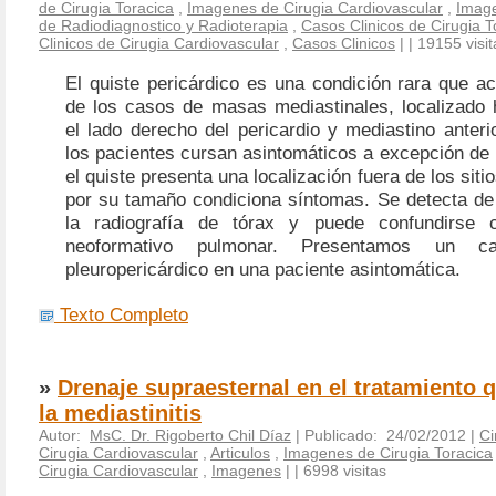
de Cirugia Toracica
,
Imagenes de Cirugia Cardiovascular
,
Imag
de Radiodiagnostico y Radioterapia
,
Casos Clinicos de Cirugia T
Clinicos de Cirugia Cardiovascular
,
Casos Clinicos
|
| 19155 visit
El quiste pericárdico es una condición rara que a
de los casos de masas mediastinales, localizado 
el lado derecho del pericardio y mediastino anter
los pacientes cursan asintomáticos a excepción de
el quiste presenta una localización fuera de los sit
por su tamaño condiciona síntomas. Se detecta de
la radiografía de tórax y puede confundirse
neoformativo pulmonar. Presentamos un c
pleuropericárdico en una paciente asintomática.
Texto Completo
»
Drenaje supraesternal en el tratamiento 
la mediastinitis
Autor:
MsC. Dr. Rigoberto Chil Díaz
| Publicado: 24/02/2012 |
Ci
Cirugia Cardiovascular
,
Articulos
,
Imagenes de Cirugia Toracica
Cirugia Cardiovascular
,
Imagenes
|
| 6998 visitas