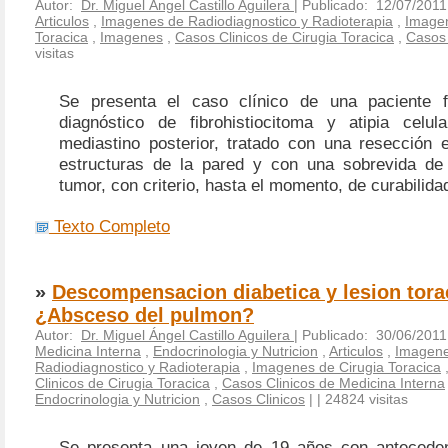
Autor:
Dr. Miguel Ángel Castillo Aguilera
| Publicado: 12/07/2011
Articulos
,
Imagenes de Radiodiagnostico y Radioterapia
,
Imagen
Toracica
,
Imagenes
,
Casos Clinicos de Cirugia Toracica
,
Casos 
visitas
Se presenta el caso clínico de una paciente 
diagnóstico de fibrohistiocitoma y atipia celul
mediastino posterior, tratado con una resección 
estructuras de la pared y con una sobrevida de
tumor, con criterio, hasta el momento, de curabilida
Texto Completo
»
Descompensacion diabetica y lesion tora
¿Absceso del pulmon?
Autor:
Dr. Miguel Ángel Castillo Aguilera
| Publicado: 30/06/2011
Medicina Interna
,
Endocrinologia y Nutricion
,
Articulos
,
Imagene
Radiodiagnostico y Radioterapia
,
Imagenes de Cirugia Toracica
Clinicos de Cirugia Toracica
,
Casos Clinicos de Medicina Interna
Endocrinologia y Nutricion
,
Casos Clinicos
|
| 24824 visitas
Se presenta una joven de 19 años con anteceden