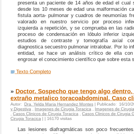
presenta un paciente de 14 años de edad el cual s
desde los 10 meses de edad una malformación ca
fistula aorta- pulmonar y cuadros de neumonías fr
valorado en nuestro servicio por proceso inf
izquierda a repetición, y se comprueba en las radi
proceso de condensación en lóbulo inferior izquie
estudios de contraste y tomografía axial co
diagnostica secuestro pulmonar intralobar. Por lo in
entidad, se hace un análisis crítico de ella con
engrosar el conocimiento científico que sobre esta s
Texto Completo
»
Doctor. Sospecho que tengo algo dentro.
extraño metalico toracoabdominal. Caso cl
Autor:
Dra. Yelda Maria Hernandez Montes
| Publicado: 16/10/2
y Digestiva
,
Imagenes de Cirugia Toracica
,
Imagenes de Cirugia
,
Casos Clinicos de Cirugia Toracica
,
Casos Clinicos de Cirugia G
Cirugia Toracica
|
| 16170 visitas
Las lesiones diafragmáticas son poco frecuentes