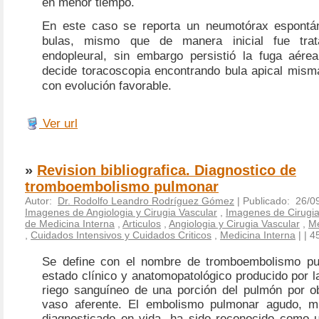
en menor tiempo.
En este caso se reporta un neumotórax espontán
bulas, mismo que de manera inicial fue tra
endopleural, sin embargo persistió la fuga aére
decide toracoscopia encontrando bula apical mism
con evolución favorable.
Ver url
»
Revision bibliografica. Diagnostico de
tromboembolismo pulmonar
Autor:
Dr. Rodolfo Leandro Rodríguez Gómez
| Publicado: 26/0
Imagenes de Angiologia y Cirugia Vascular
,
Imagenes de Cirugia
de Medicina Interna
,
Articulos
,
Angiologia y Cirugia Vascular
,
Me
,
Cuidados Intensivos y Cuidados Criticos
,
Medicina Interna
|
| 4
Se define con el nombre de tromboembolismo pu
estado clínico y anatomopatológico producido por la
riego sanguíneo de una porción del pulmón por o
vaso aferente. El embolismo pulmonar agudo, 
diagnosticado en vida, ha sido reconocido como 