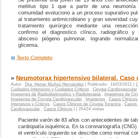
mellitus tipo 1 que a partir de una neumonía 
comunidad evoluciono a un proceso supurativo pul
al tratamiento antimicrobiano y gran severidad cuy
tratamiento quirúrgico mediante una resecci
confirmo el diagnostico clínico, radiográfico y
absceso piógeno pulmonar, logrando normaliza
glicemia.
Texto Completo
»
Neumotorax hipertensivo bilateral. Caso 
Autor:
Dra. Henar Muñoz Hernández
| Publicado: 16/03/2011 |
C
Cuidados Intensivos y Cuidados Criticos
,
Cirugia Cardiovascular
Imagenes de Radiodiagnostico y Radioterapia
,
Imagenes de Ciru
Imagenes de Cirugia Cardiovascular
,
Imagenes
,
Casos Clinico
Intensivos y Criticos
,
Casos Clinicos de Cirugia Toracica
,
Casos 
Cardiovascular
,
Casos Clinicos
|
| 25424 visitas
Paciente varón de 83 años con antecedentes de tab
cardiopatía isquémica. En la coronariografía (CNG) 
el ventrículo izquierdo se describe como normal co