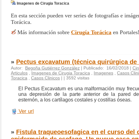
Imagenes de Cirugia Toracica
En esta sección pueden ver series de fotografías e imáge
Torácica.
Más información sobre
Cirugía Torácica
en Portale
»
Pectus excavatum (técnica quirúrgica de
Autor:
Begoña Gutiérrez González
| Publicado: 16/02/2018 |
Cir
Articulos
,
Imagenes de Cirugia Toracica
,
Imagenes
,
Casos Clin
Toracica
,
Casos Clinicos
|
| 3592 visitas
El Pectus Excavatum es una malformación muy frecu
una depresión de la parte anterior de la pared del
esternón, a los cartílagos costales y costillas óseas.
Ver url
»
Fistula traqueoesofagica en el curso del
epidermoide de esofago. Un nuevo caso en l