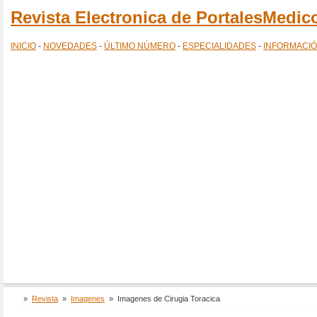
Revista Electronica de PortalesMedi
INICIO
-
NOVEDADES
-
ÚLTIMO NÚMERO
-
ESPECIALIDADES
-
INFORMACI
»
Revista
»
Imagenes
»
Imagenes de Cirugia Toracica