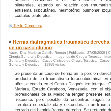
bilaterales, estando en relación con traumatis
enfisema subcutáneo, neumotórax pulmonar izqui
costales bilaterales.
Texto Completo
»
Hernia diafragmatica traumatica derecha
de un caso clinico
Autor:
Dra. Marielys Cantillo Román
| Publicado: 27/05/2009 |
C
Cirugia General y Digestiva
,
Imagenes de Cirugia Toracica
,
Ima
General y Digestiva
,
Casos Clinicos de Cirugia Toracica
,
Casos C
General y Digestiva
|
| 18958 visitas
Se presenta un caso de hernia en la porción derec
producto de un traumatismo toracoabdominal en 
años, atendida en el Centro Diagnóstico Integral, 
Mariara, Estado Carabobo, Venezuela, con el obj
profesionales de la Medicina tengan presente est
frecuente, pero posible de encontrar, según lo
literatura especializada y secundaria a un trauma
cerrado del hemidiafragma derecho. Se pretende de