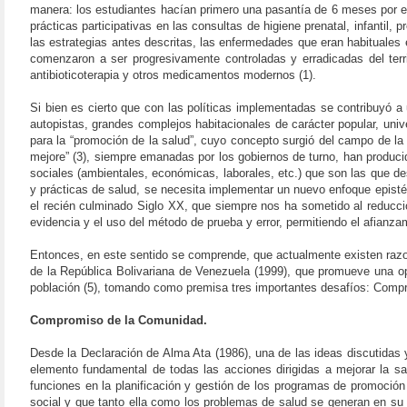
manera: los estudiantes hacían primero una pasantía de 6 meses por el 
prácticas participativas en las consultas de higiene prenatal, infantil
las estrategias antes descritas, las enfermedades que eran habituales en
comenzaron a ser progresivamente controladas y erradicadas del terri
antibioticoterapia y otros medicamentos modernos (1).
Si bien es cierto que con las políticas implementadas se contribuyó a
autopistas, grandes complejos habitacionales de carácter popular, univ
para la “promoción de la salud”, cuyo concepto surgió del campo de la 
mejore” (3), siempre emanadas por los gobiernos de turno, han produci
sociales (ambientales, económicas, laborales, etc.) que son las que d
y prácticas de salud, se necesita implementar un nuevo enfoque episté
el recién culminado Siglo XX, que siempre nos ha sometido al reduccio
evidencia y el uso del método de prueba y error, permitiendo el afianzam
Entonces, en este sentido se comprende, que actualmente existen razon
de la República Bolivariana de Venezuela (1999), que promueve una opt
población (5), tomando como premisa tres importantes desafíos: Compr
Compromiso de la Comunidad.
Desde la Declaración de Alma Ata (1986), una de las ideas discutidas 
elemento fundamental de todas las acciones dirigidas a mejorar la sa
funciones en la planificación y gestión de los programas de promoció
social y que tanto ella como los problemas de salud se generan en su