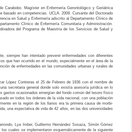
de Carabobo. Magíster en Enfermería Gerontológico y Geriátrica
oque basado en competencias. UCLA. 2009. Cursante del Doctorado
encia en Salud y Enfermería adscrito al Departamento Clínico de
partamento Clínico de Enfermería Comunitaria y Administración.
inadora del Programa de Maestría de los Servicios de Salud y
te, siempre han intentado prevenir enfermedades con diferentes
cos que han ocurrido en el mundo, especialmente en el área de la
revención de enfermedades en las comunidades urbanas y rurales de
eazar López Contreras el 25 de Febrero de 1936 con el nombre de
una secretaria general donde solo existía asesoría jurídica en lo
, los gastos ocasionados emergían del fondo común del tesoro físico
trasado en todos los órdenes de la vida nacional, con una población
rmente en la región de los llanos era la primera causa de morbi-
ida, una expectativa de vida de 42 años, en las dos universidades
zcarrondo, Lya Imber, Guillermo Hernández Sosaza, Simón Gómez
na, los cuales se implementaron esquemáticamente de la siguiente