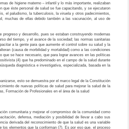
emas de higiene materno – infantil y lo más importante, realizaban
a en que éste personal de salud se fue capacitando, y se ejecutaron
is, el paludismo, la tuberculosis, la viruela y otros padecimientos,
idad, muchas de ellas debido también a las vacunación, al uso de
s de progreso y desarrollo, pues se estaban construyendo modernas
rso del tiempo, y el avance de la sociedad; las normas sanitarias
pacitar a la gente para que aumente el control sobre su salud y la
alteran (causa de morbilidad y mortalidad) como a las condiciones
o que se hace necesario, que para lograr avances en las políticas
sitivista (4) que ha predominado en el campo de la salud durante
búsqueda diagnóstica e investigativa, especializada, basada en la
anizarse, esto se demuestra por el marco legal de la Constitución
cimiento de nuevas políticas de salud para mejorar la salud de la
s, Formación de Profesionales en el área de la salud
cipación comunitaria y mejorar el compromiso de la comunidad como
acitación, defensa, mediación y posibilidad de llevar a cabo sus
ncia derivada del reconocimiento de que la salud es una variable
e los elementos que la conforman (7). Es por eso que, el proceso