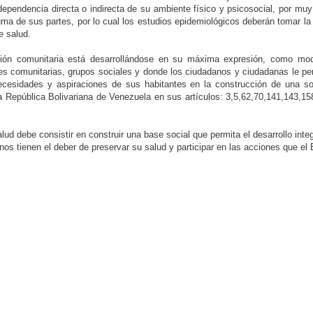
dependencia directa o indirecta de su ambiente físico y psicosocial, por muy
uma de sus partes, por lo cual los estudios epidemiológicos deberán tomar l
e salud.
pación comunitaria está desarrollándose en su máxima expresión, como mo
iones comunitarias, grupos sociales y donde los ciudadanos y ciudadanas le pe
necesidades y aspiraciones de sus habitantes en la construcción de una so
la República Bolivariana de Venezuela en sus artículos: 3,5,62,70,141,143,1
lud debe consistir en construir una base social que permita el desarrollo int
nos tienen el deber de preservar su salud y participar en las acciones que el