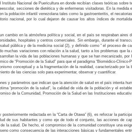
Instituto Nacional de Puericultura en donde recibían clases teóricas sobre t
, preescolar, secciones de dietética y de enfermeras visitadoras. En la medid
 la población infantil venezolana tales como la gastroenteritis, el necatorias
torio nacional, por lo cual dejaron de causar los altos índices de mortal
 un cambio en la atmósfera política y social, en el país se respiraban aire
ersidades, hospitales y centros comerciales. Sin embargo, durante el transcu
salud pública y de la medicina social (2), y definido como “ el proceso de ca
do muchas variaciones con relación a la salud, tanto a los problemas que la 
esarrollan la vida de las poblaciones humanas y que se han mecanizado, por l
mico de “Promoción de la Salud” para que el paradigma “Biomédico-Clínico-Po
nismo conceptual y a la fragmentación de la realidad, caracterizado por la 
iento de las ciencias solo para experimentar, observar y cuantificar.
es y parámetros que indican que la atención de salud en el país intenta hum
ima “promoción de la salud”, la calidad de vida de la población y el estable
omiso de la Comunidad, Promoción de la Salud en las Instituciones educativa
y posteriormente redactada en la “Carta de Otawa” (6), es reforzar la parti
lud de sus habitantes y como eje de todo el conjunto, las acciones de cap
n de la salud. De hecho, el compromiso de la comunidad constituye una exige
 seno como consecuencia de las interacciones básicas y fundamentales entr