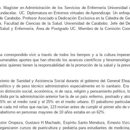
 Magíster en Administración de los Servicios de Enfermería Universidad 
 Fundacelac. UC. Diplomatura en Entornos virtuales de Aprendizaje. Un enf
e Carabobo. Profesor Asociado a Dedicación Exclusiva en la Cátedra de Ger
a. Facultad de Ciencias de la Salud. Universidad de Carabobo. Jefe del De
 Salud y Enfermería. Área de Postgrado UC. Miembro de la Comisión Coord
correspondido vivir a través de todos los tiempos y a la cultura imperan
umerables aportes que han ofrecido los avances científicos y fenomenológi
itarios quienes tienen la responsabilidad de la promoción de la salud y la p
isterio de Sanidad y Asistencia Social durante el gobierno del General El
olítico y de peso técnico administrativo especialmente en lo sanitario. Era 
 sin distinción social, económica, ni de raza, religión y pensamiento político
cibida por la administración anterior fue la de un país enfermo, postrado y a
n 65% en el medio rural y el 25% en el medio urbano. El paludismo particula
De cada mil niños que nacían, 123 morían antes de cumplir el primer año de v
nalfabetismo en personas mayores de 10 años estaba en un 62%.
: Pastor Oropeza, Gustavo H Machado, Espíritu Santo Mendoza, Ernesto Vi
y organizaron cursos de puericultura y pediatría para estudiantes de medici