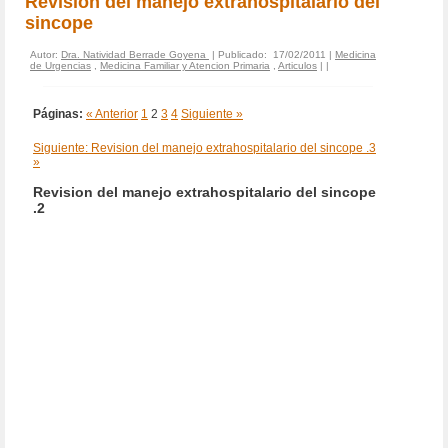
Revision del manejo extrahospitalario del
sincope
Autor:
Dra. Natividad Berrade Goyena
| Publicado: 17/02/2011 |
Medicina
de Urgencias
,
Medicina Familiar y Atencion Primaria
,
Articulos
|
|
Páginas:
« Anterior
1
2
3
4
Siguiente »
Siguiente: Revision del manejo extrahospitalario del sincope .3
»
Revision del manejo extrahospitalario del sincope
.2