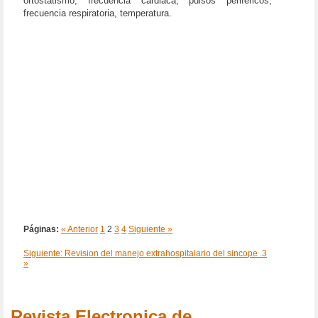
ortostatismo, frecuencia cardiaca, pulsos periféricos,
frecuencia respiratoria, temperatura.
Páginas:
« Anterior
1
2
3
4
Siguiente »
Siguiente: Revision del manejo extrahospitalario del sincope .3
»
Revista Electronica de