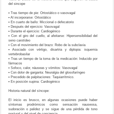
del sincope
• Tras tiempo de pie: Ortostático o vasovagal
• Al incorporarse: Ortostático
• En cuarto de baño: Miccional o defecatorio
• Después del ejercicio: Vasovagal
• Durante el ejercicio: Cardiogénico
• Con el giro del cuello, al afeitarse: Hipersensibilidad del
seno carotídeo
• Con el movimiento del brazo: Robo de la subclavia
• Asociado con vértigo, disartria y diplopia: isquemia
vertebrobasilar
• Tras un tiempo de la toma de la medicación: Inducido por
fármacos
• Sofoco, calor, náuseas y vómitos: Vasovagal
• Con dolor de garganta: Neuralgia del glosofaríngeo
• Precedido de palpitaciones: Taquiarrítmico.
• En posición supina: Cardiogénico
Historia natural del síncope:
El inicio es brusco, en algunas ocasiones puede haber
síntomas prodrómicos como sensación nauseosa,
sudoración o palidez y se sigue de una pérdida de tono
postural y del nivel de conciencia.