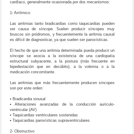
cardíaco, generalmente ocasionada por dos mecanismos:
1- Arrítmico:
Las arritmias tanto bradicardias como taquicardias pueden
ser causa de síncope. Suelen producir síncopes muy
bruscos sin pródromos, y frecuentemente la arritmia causal
es difícil de diagnosticar, ya que suelen ser paroxísticas.
El hecho de que una arritmia determinada pueda producir un
síncope se asocia a la existencia de una cardiopatía
estructural subyacente, a la postura (más frecuente en
bipedestación que en decúbito), a la volemia o a la
medicación concomitante.
Las arritmias que más frecuentemente producen síncopes
son por este orden:
• Bradicardia sinusal
• Alteraciones avanzadas de la conducción aurículo-
ventricular (AV)
• Taquicardias ventriculares sostenidas
• Taquicardias paroxísticas supraventriculares
2- Obstructivo