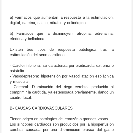
a) Fármacos que aumentan la respuesta a la estimulación:
digital, cafeína, calcio, nitratos y colinérgicos.
b) Fármacos que la disminuyen: atropina, adrenalina,
efedrina y belladona.
Existen tres tipos de respuesta patológica tras la
estimulación del seno carotídeo:
- Cardioinhibitoria: se caracteriza por bradicardia extrema o
asistolia.
- Vasodepresora: hipotensión por vasodilatación esplácnica
y muscular.
- Cerebral: Disminución del riego cerebral producida al
comprimir la carótida, ya estenosada previamente, dando un
cuadro focal.
B- CAUSAS CARDIOVASCULARES
Tienen origen en patologías del corazón o grandes vasos.
Los síncopes cardíacos son producidos por la hipoperfusión
cerebral causada por una disminución brusca del gasto