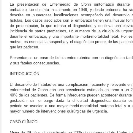
La presentación de Enfermedad de Crohn sintomático durante 
embarazo fue descrita inicialmente en 1946, y desde entonces ha si
descrita en numerosas localizaciones acompañado del desarrollo 
fistulas. Los casos asociados con el embarazo tienen una inusual for
de presentación, lo que retrasa el diagnóstico y conlleva una eleva
incidencia de partos prematuros, un aumento de la cirugía de urgenc
durante el embarazo, y una importante morbi-mortalidad fetal. Por es
motivo, es esencial la sospecha y el diagnóstico precoz de las pacient
que las padecen.
Presentamos un caso de fistula entero-uterina con un diagnóstico tard
y sus fatales consecuencias.
INTRODUCCIÓN:
El desarrollo de fístulas es una complicación frecuente y relevante en 
enfermedad de Crohn con una prevalencia estimada en torno a un 2
40% de los pacientes. De forma infrecuente pueden acontecer durante 
gestación, sin embargo dada la dificultad diagnóstica durante es
periodo se asocian a una mayor morbi-mortalidad materno-fetal y a 
mayor número de intervenciones quirúrgicas de urgencia.
CASO CLÍNICO:
Mujer de 29 años diagnosticada en 2005 de enfermedad de Crohn íle