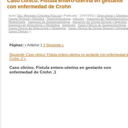
Caso clinico. Fistula entero-uterina en gestante
con enfermedad de Crohn
Autor:
Dra. Mercedes Colomina Pascual
| Publicado: 13/07/2011 |
Ginecologia y Obstetric
Cirugia General y Digestiva
,
Gastroenterologia
,
Articulos
,
Imagenes de Radiodiagnostico
Radioterapia
,
Imagenes de Gastroenterologia
,
Imagenes de Cirugia General y Digestiva
Imagenes de Ginecologia y Obstetricia
,
Imagenes
,
Casos Clinicos de Gastroenterologia
,
Casos Clinicos de Ginecologia y Obstetricia
,
Casos Clinicos de Cirugia General y Digestiv
Casos Clinicos
|
|
Páginas:
« Anterior
1
2
Siguiente »
Siguiente: Caso clinico. Fistula entero-uterina en gestante con enfermedad 
Crohn .2 »
Caso clinico. Fistula entero-uterina en gestante con
enfermedad de Crohn .1