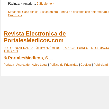
Páginas:
« Anterior
1
2
Siguiente »
Siguiente: Caso clinico. Fistula entero-uterina en gestante con enfermedad 
Crohn .2 »
Revista Electronica de
PortalesMedicos.com
INICIO
-
NOVEDADES
-
ÚLTIMO NÚMERO
-
ESPECIALIDADES
-
INFORMACI
AUTORES
© PortalesMedicos, S.L.
Portada
|
Acerca de
|
Aviso Legal
|
Política de Privacidad
|
Cookies
|
Publicidad