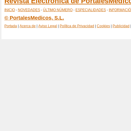
Revista Electronica de PortalesMedi
INICIO
-
NOVEDADES
-
ÚLTIMO NÚMERO
-
ESPECIALIDADES
-
INFORMACI
© PortalesMedicos, S.L.
Portada
|
Acerca de
|
Aviso Legal
|
Política de Privacidad
|
Cookies
|
Publicidad