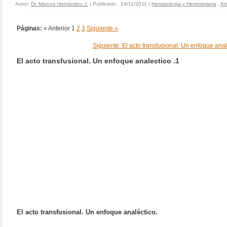
Autor:
Dr. Marcos Hernández J.
| Publicado: 14/11/2011 |
Hematologia y Hemoterapia
,
Art
Páginas:
« Anterior
1
2
3
Siguiente »
Siguiente: El acto transfusional. Un enfoque anal
El acto transfusional. Un enfoque analectico .1
El acto transfusional. Un enfoque analéctico.