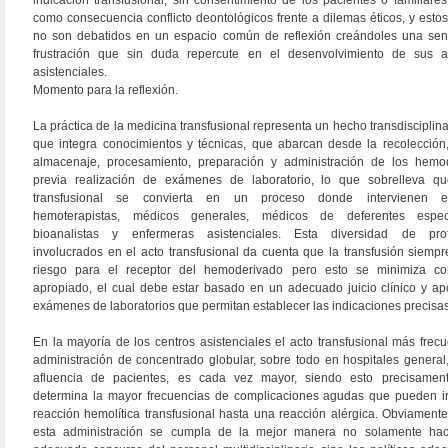
indicación transfusional, sin consentimiento de los pacientes o familiares
como consecuencia conflicto deontológicos frente a dilemas éticos, y estos 
no son debatidos en un espacio común de reflexión creándoles una se
frustración que sin duda repercute en el desenvolvimiento de sus ac
asistenciales.
Momento para la reflexión.
La práctica de la medicina transfusional representa un hecho transdisciplin
que integra conocimientos y técnicas, que abarcan desde la recolección,
almacenaje, procesamiento, preparación y administración de los hemo
previa realización de exámenes de laboratorio, lo que sobrelleva qu
transfusional se convierta en un proceso donde intervienen e
hemoterapistas, médicos generales, médicos de deferentes especi
bioanalistas y enfermeras asistenciales. Esta diversidad de prof
involucrados en el acto transfusional da cuenta que la transfusión siempr
riesgo para el receptor del hemoderivado pero esto se minimiza c
apropiado, el cual debe estar basado en un adecuado juicio clínico y a
exámenes de laboratorios que permitan establecer las indicaciones precisas
En la mayoría de los centros asistenciales el acto transfusional más frecu
administración de concentrado globular, sobre todo en hospitales general
afluencia de pacientes, es cada vez mayor, siendo esto precisamen
determina la mayor frecuencias de complicaciones agudas que pueden i
reacción hemolítica transfusional hasta una reacción alérgica. Obviament
esta administración se cumpla de la mejor manera no solamente hace