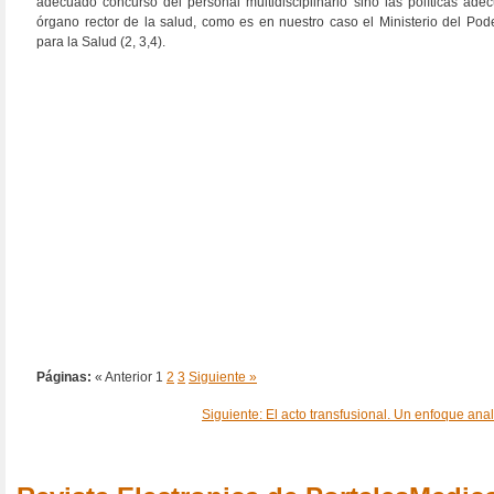
adecuado concurso del personal multidisciplinario sino las políticas ade
órgano rector de la salud, como es en nuestro caso el Ministerio del Pod
para la Salud (2, 3,4).
Páginas:
« Anterior
1
2
3
Siguiente »
Siguiente: El acto transfusional. Un enfoque anal