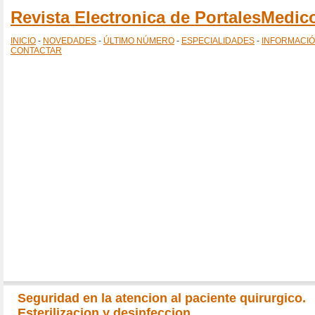
Revista Electronica de PortalesMedi
INICIO
-
NOVEDADES
-
ÚLTIMO NÚMERO
-
ESPECIALIDADES
-
INFORMACI
CONTACTAR
Seguridad en la atencion al paciente quirurgico.
Esterilizacion y desinfeccion