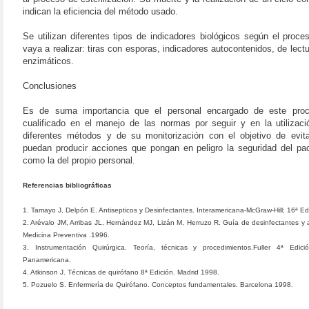
indican la eficiencia del método usado.
Se utilizan diferentes tipos de indicadores biológicos según el proc
vaya a realizar: tiras con esporas, indicadores autocontenidos, de lectu
enzimáticos.
Conclusiones
Es de suma importancia que el personal encargado de este pro
cualificado en el manejo de las normas por seguir y en la utilizaci
diferentes métodos y de su monitorización con el objetivo de evit
puedan producir acciones que pongan en peligro la seguridad del pac
como la del propio personal.
Referencias bibliográficas
1. Tamayo J, Delpón E. Antisepticos y Desinfectantes. Interamericana-McGraw-Hill; 16ª Ed
2. Arévalo JM, Arribas JL, Hernández MJ, Lizán M, Herruzo R. Guía de desinfectantes y a
Medicina Preventiva .1996.
3. Instrumentación Quirúrgica. Teoría, técnicas y procedimientos.Fuller 4ª Edición
Panamericana.
4. Atkinson J. Técnicas de quirófano 8ª Edición. Madrid 1998.
5. Pozuelo S. Enfermería de Quirófano. Conceptos fundamentales. Barcelona 1998.