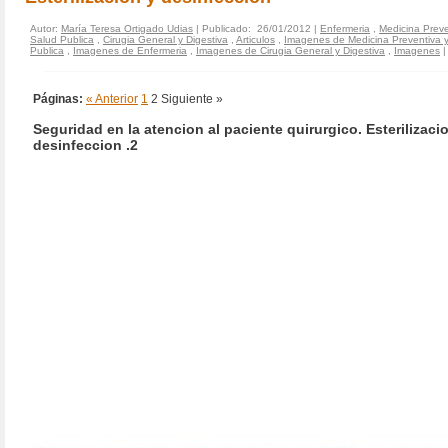
Autor:
María Teresa Ortigado Udias
| Publicado: 26/01/2012 |
Enfermeria
,
Medicina Preve
Salud Publica
,
Cirugia General y Digestiva
,
Articulos
,
Imagenes de Medicina Preventiva 
Publica
,
Imagenes de Enfermeria
,
Imagenes de Cirugia General y Digestiva
,
Imagenes
Páginas:
« Anterior
1
2
Siguiente »
Seguridad en la atencion al paciente quirurgico. Esterilizaci
desinfeccion .2