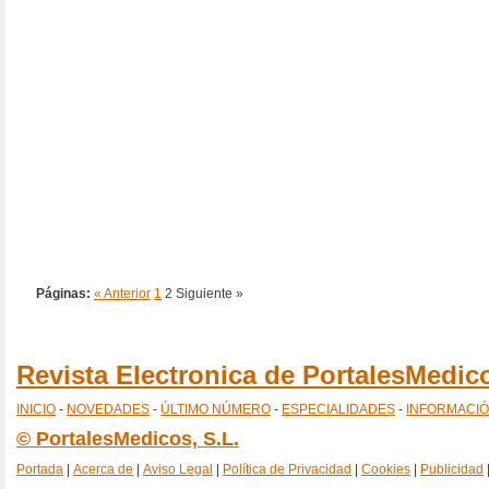
Páginas:
« Anterior
1
2
Siguiente »
Revista Electronica de PortalesMedi
INICIO
-
NOVEDADES
-
ÚLTIMO NÚMERO
-
ESPECIALIDADES
-
INFORMACI
© PortalesMedicos, S.L.
Portada
|
Acerca de
|
Aviso Legal
|
Política de Privacidad
|
Cookies
|
Publicidad