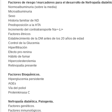
Factores de riesgo / marcadores para el desarrollo de Nefropatía diabéti
Normoalbuminuria (sobre la media)
Microalbuminuria
Sexo
Historia familiar de ND
Predisposición a la HTA
Incremento del contratransporte Na+-Li+
Factores étnicos
Establecimiento de la DM antes de los 20 años de edad
Control de la Glucemia
Hiperfiltración
Efecto pro-renina
Hábito de fumar
Hipercolesterolemia
Retinopatía presente
Factores Bioquímicos.
Hiperglucemia persistente
AGEs
Vía del poliol
Proteinkinasa C
Nefropatía diabética. Patogenia.
Factores genéticos.
Factores inmunológicos.