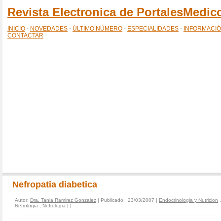
Revista Electronica de PortalesMedi
INICIO
-
NOVEDADES
-
ÚLTIMO NÚMERO
-
ESPECIALIDADES
-
INFORMACI
CONTACTAR
Nefropatia diabetica
Autor:
Dra. Tania Ramirez Gonzalez
| Publicado: 23/03/2007 |
Endocrinologia y Nutricion
Nefrologia
,
Nefrologia
|
|