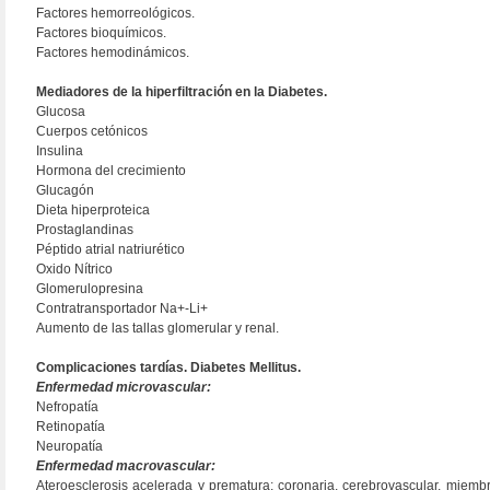
Factores hemorreológicos.
Factores bioquímicos.
Factores hemodinámicos.
Mediadores de la hiperfiltración en la Diabetes.
Glucosa
Cuerpos cetónicos
Insulina
Hormona del crecimiento
Glucagón
Dieta hiperproteica
Prostaglandinas
Péptido atrial natriurético
Oxido Nítrico
Glomerulopresina
Contratransportador Na+-Li+
Aumento de las tallas glomerular y renal.
Complicaciones tardías. Diabetes Mellitus.
Enfermedad microvascular:
Nefropatía
Retinopatía
Neuropatía
Enfermedad macrovascular:
Ateroesclerosis acelerada y prematura; coronaria, cerebrovascular, miembr