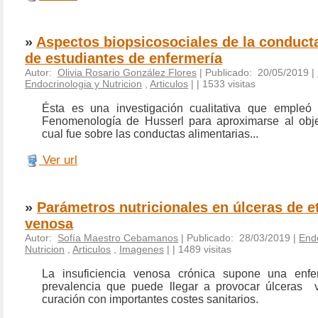
»
Aspectos biopsicosociales de la conducta
de estudiantes de enfermería
Autor:
Olivia Rosario González Flores
| Publicado: 20/05/2019 |
Endocrinologia y Nutricion
,
Articulos
|
| 1533 visitas
Ésta es una investigación cualitativa que empleó
Fenomenología de Husserl para aproximarse al obje
cual fue sobre las conductas alimentarias...
Ver url
»
Parámetros nutricionales en úlceras de e
venosa
Autor:
Sofía Maestro Cebamanos
| Publicado: 28/03/2019 |
Endo
Nutricion
,
Articulos
,
Imagenes
|
| 1489 visitas
La insuficiencia venosa crónica supone una enf
prevalencia que puede llegar a provocar úlceras v
curación con importantes costes sanitarios.