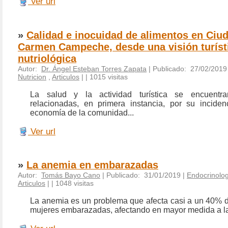
Ver url
»
Calidad e inocuidad de alimentos en Ciud
Carmen Campeche, desde una visión turíst
nutriológica
Autor:
Dr. Ángel Esteban Torres Zapata
| Publicado: 27/02/2019
Nutricion
,
Articulos
|
| 1015 visitas
La salud y la actividad turística se encuentra
relacionadas, en primera instancia, por su inciden
economía de la comunidad...
Ver url
»
La anemia en embarazadas
Autor:
Tomás Bayo Cano
| Publicado: 31/01/2019 |
Endocrinolog
Articulos
|
| 1048 visitas
La anemia es un problema que afecta casi a un 40% d
mujeres embarazadas, afectando en mayor medida a l