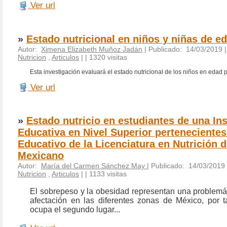
Ver url
»
Estado nutricional en niños y niñas de e
Autor:
Ximena Elizabeth Muñoz Jadán
| Publicado: 14/03/2019 
Nutricion
,
Articulos
|
| 1320 visitas
Esta investigación evaluará el estado nutricional de los niños en edad p
Ver url
»
Estado nutricio en estudiantes de una Ins
Educativa en Nivel Superior perteneciente
Educativo de la Licenciatura en Nutrición d
Mexicano
Autor:
María del Carmen Sánchez May
| Publicado: 14/03/2019
Nutricion
,
Articulos
|
| 1133 visitas
El sobrepeso y la obesidad representan una problemát
afectación en las diferentes zonas de México, por ta
ocupa el segundo lugar...