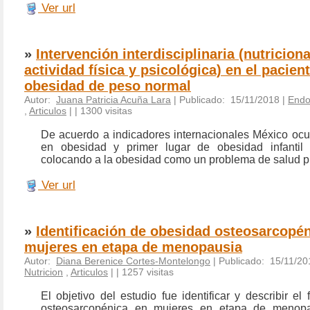
Ver url
»
Intervención interdisciplinaria (nutriciona
actividad física y psicológica) en el pacien
obesidad de peso normal
Autor:
Juana Patricia Acuña Lara
| Publicado: 15/11/2018 |
Endoc
,
Articulos
|
| 1300 visitas
De acuerdo a indicadores internacionales México oc
en obesidad y primer lugar de obesidad infantil 
colocando a la obesidad como un problema de salud p
Ver url
»
Identificación de obesidad osteosarcopé
mujeres en etapa de menopausia
Autor:
Diana Berenice Cortes-Montelongo
| Publicado: 15/11/20
Nutricion
,
Articulos
|
| 1257 visitas
El objetivo del estudio fue identificar y describir el
osteosarcopénica en mujeres en etapa de menopa