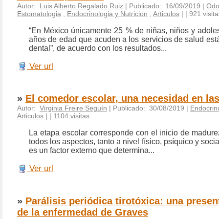
Autor:
Luis Alberto Regalado Ruiz
| Publicado: 16/09/2019 |
Odo
Estomatologia
,
Endocrinologia y Nutricion
,
Articulos
|
| 921 visit
“En México únicamente 25 % de niñas, niños y adole
años de edad que acuden a los servicios de salud está
dental”, de acuerdo con los resultados...
Ver url
»
El comedor escolar, una necesidad en las
Autor:
Virginia Freire Seguín
| Publicado: 30/08/2019 |
Endocrino
Articulos
|
| 1104 visitas
La etapa escolar corresponde con el inicio de madure
todos los aspectos, tanto a nivel físico, psíquico y soci
es un factor externo que determina...
Ver url
»
Parálisis periódica tirotóxica: una prese
de la enfermedad de Graves