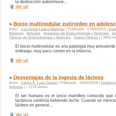
la destrucción autoinmune...
Ver url
»
Bocio multinodular eutiroideo en adoles
Autor:
Luis Angel Lastra Martínez
| Publicado: 17/05/2018 |
Endo
Nutricion
,
Articulos
,
Imagenes de Endocrinologia y Nutricion
,
Im
Clinicos de Endocrinologia y Nutricion
,
Casos Clinicos
|
| 3642 vi
El bocio multinodular es una patología muy prevalente e
embargo, muy poco común en la infancia.
Ver url
»
Desventajas de la ingesta de lácteos
Autor:
Carlos A. Luna Gandú
| Publicado: 26/04/2018 |
Endocrin
Articulos
|
| 1214 visitas
El ser humano es el único mamífero conocido que t
lactancia continúa bebiendo leche. Cuando se mencion
lácteos en general...
Ver url