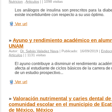
Nutricion
,
Articulos
|
| 1098 visitas
Los análogos de insulina son prescritos para la diabe
existe incertidumbre con respecto a su uso óptimo.
Ver url
»
Ayuno y rendimiento académico en alumn
UNAM
Autor:
Dr. Sabás Valadez Nava
| Publicado: 16/09/2019 |
Endocr
Articulos
|
| 1131 visitas
El ayuno contribuye a disminuir el rendimiento académ
afecta al estudiante de ciclos básicos de la carrera de
de un estudio prospectivo...
Ver url
»
Valoración nutrimental y caries dental de
comunidad escolar en el municipio de Eca
de México, México