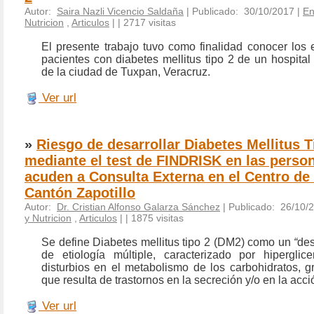
Autor:
Saira Nazli Vicencio Saldaña
| Publicado: 30/10/2017 |
En
Nutricion
,
Articulos
|
| 2717 visitas
El presente trabajo tuvo como finalidad conocer los 
pacientes con diabetes mellitus tipo 2 de un hospita
de la ciudad de Tuxpan, Veracruz.
Ver url
»
Riesgo de desarrollar Diabetes Mellitus T
mediante el test de FINDRISK en las perso
acuden a Consulta Externa en el Centro de
Cantón Zapotillo
Autor:
Dr. Cristian Alfonso Galarza Sánchez
| Publicado: 26/10/
y Nutricion
,
Articulos
|
| 1875 visitas
Se define Diabetes mellitus tipo 2 (DM2) como un
“
de
de etiología múltiple, caracterizado por hipergli
disturbios en el metabolismo de los carbohidratos, g
que resulta de trastornos en la secreción y/o en la acció
Ver url