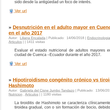
sido desde la antigüedad un foco de interés.
Ver url
»
Desnutrición en el adulto mayor en Cuen
en el año 2017
Autor:
Liliana Encalada
| Publicado: 14/06/2018 |
Endocrinologia
Articulos
|
| 1411 visitas
Evaluar el estado nutricional de adultos mayores e
ciudad de Cuenca –Ecuador durante el año 2017.
Ver url
»
Hipotiroidismo congénito crónico vs tiroi
Hashimoto
Autor:
Gabriela del Cisne Jumbo Tandazo
| Publicado: 13/06/20
Nutricion
,
Articulos
|
| 1180 visitas
La tiroiditis de Hashimoto se caracteriza clínicamente
tiroidea gradual, con o sin formación de bocio, debid