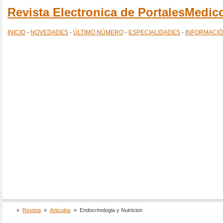
Revista Electronica de PortalesMedi
INICIO
-
NOVEDADES
-
ÚLTIMO NÚMERO
-
ESPECIALIDADES
-
INFORMACI
»
Revista
»
Articulos
»
Endocrinologia y Nutricion