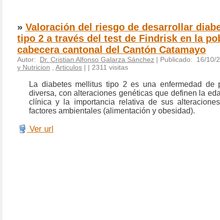
»
Valoración del riesgo de desarrollar diab
tipo 2 a través del test de Findrisk en la po
cabecera cantonal del Cantón Catamayo
Autor:
Dr. Cristian Alfonso Galarza Sánchez
| Publicado: 16/10/
y Nutricion
,
Articulos
|
| 2311 visitas
La diabetes mellitus tipo 2 es una enfermedad de 
diversa, con alteraciones genéticas que definen la ed
clínica y la importancia relativa de sus alteracione
factores ambientales (alimentación y obesidad).
Ver url