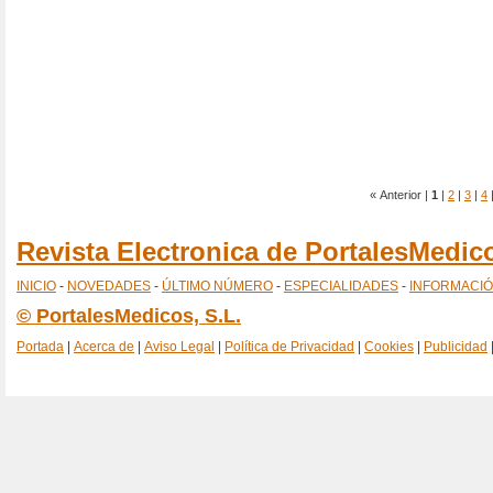
« Anterior |
1
|
2
|
3
|
4
Revista Electronica de PortalesMedi
INICIO
-
NOVEDADES
-
ÚLTIMO NÚMERO
-
ESPECIALIDADES
-
INFORMACI
© PortalesMedicos, S.L.
Portada
|
Acerca de
|
Aviso Legal
|
Política de Privacidad
|
Cookies
|
Publicidad