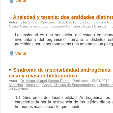
Ver url
»
Ansiedad y tetania: dos entidades distint
Autor:
Lilia Griga
| Publicado: 15/01/2019 |
Endocrinologia y Nut
Casos Clinicos de Endocrinologia y Nutricion
,
Casos Clinicos
|
| 
La ansiedad es una sensación del estado emociona
involuntaria del organismo humano a distintos es
percibidos por la persona como una amenaza, un pelig
Ver url
»
Síndrome de insensibilidad androgénica, 
caso y revisión bibliográfica
Autor:
Dr. Víctor Miguel Sacoto Romo
| Publicado: 15/01/2019 |
Nutricion
,
Articulos
,
Casos Clinicos de Endocrinologia y Nutricio
2936 visitas
“El Síndrome de Insensibilidad Androgénica es
caracterizada por la resistencia de los tejidos diana 
hormonas masculinas, lo que impide...