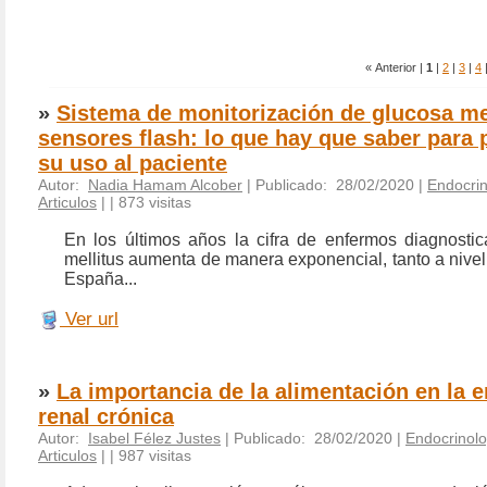
« Anterior |
1
|
2
|
3
|
4
»
Sistema de monitorización de glucosa m
sensores flash: lo que hay que saber para
su uso al paciente
Autor:
Nadia Hamam Alcober
| Publicado: 28/02/2020 |
Endocrin
Articulos
|
| 873 visitas
En los últimos años la cifra de enfermos diagnosti
mellitus aumenta de manera exponencial, tanto a nive
España...
Ver url
»
La importancia de la alimentación en la 
renal crónica
Autor:
Isabel Félez Justes
| Publicado: 28/02/2020 |
Endocrinolo
Articulos
|
| 987 visitas