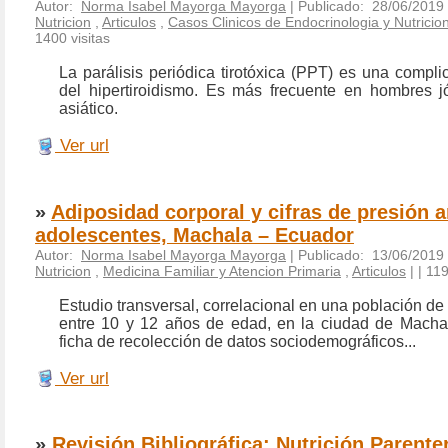
Autor:
Norma Isabel Mayorga Mayorga
| Publicado: 28/06/2019
Nutricion
,
Articulos
,
Casos Clinicos de Endocrinologia y Nutricio
1400 visitas
La parálisis periódica tirotóxica (PPT) es una compli
del hipertiroidismo. Es más frecuente en hombres 
asiático.
Ver url
»
Adiposidad corporal y cifras de presión ar
adolescentes, Machala – Ecuador
Autor:
Norma Isabel Mayorga Mayorga
| Publicado: 13/06/2019
Nutricion
,
Medicina Familiar y Atencion Primaria
,
Articulos
|
| 119
Estudio transversal, correlacional en una población d
entre 10 y 12 años de edad, en la ciudad de Macha
ficha de recolección de datos sociodemográficos...
Ver url
»
Revisión Bibliográfica: Nutrición Parente