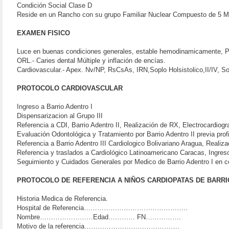
Condición Social Clase D
Reside en un Rancho con su grupo Familiar Nuclear Compuesto de 5 M
EXAMEN FISICO
Luce en buenas condiciones generales, estable hemodinamicamente, 
ORL.- Caries dental Múltiple y inflación de encías.
Cardiovascular.- Apex. Nv/NP, RsCsAs, IRN,Soplo Holsistolico,II/IV, 
PROTOCOLO CARDIOVASCULAR
Ingreso a Barrio Adentro I
Dispensarizacion al Grupo III
Referencia a CDI, Barrio Adentro II, Realización de RX, Electrocardiog
Evaluación Odontológica y Tratamiento por Barrio Adentro II previa profi
Referencia a Barrio Adentro III Cardiologico Bolivariano Aragua, Real
Referencia y traslados a Cardiológico Latinoamericano Caracas, Ingre
Seguimiento y Cuidados Generales por Medico de Barrio Adentro I en cont
PROTOCOLO DE REFERENCIA A NIÑOS CARDIOPATAS DE BARRI
Historia Medica de Referencia.
Hospital de Referencia………………………………………..
Nombre……………………Edad………… FN…………….
Motivo de la referencia…………………………………….