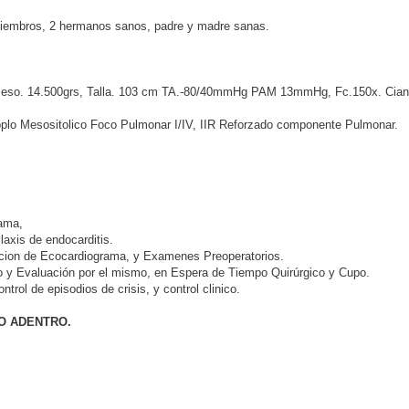
iembros, 2 hermanos sanos, padre y madre sanas.
Peso. 14.500grs, Talla. 103 cm TA.-80/40mmHg PAM 13mmHg, Fc.150x. Cian
Soplo Mesositolico Foco Pulmonar I/IV, IIR Reforzado componente Pulmonar.
rama,
laxis de endocarditis.
izacion de Ecocardiograma, y Examenes Preoperatorios.
so y Evaluación por el mismo, en Espera de Tiempo Quirúrgico y Cupo.
rol de episodios de crisis, y control clinico.
O ADENTRO.