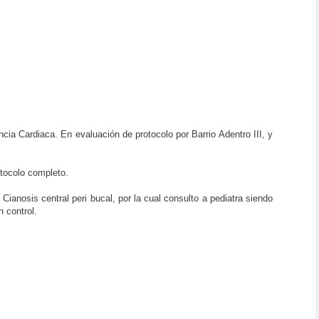
ia Cardiaca. En evaluación de protocolo por Barrio Adentro III, y
otocolo completo.
ianosis central peri bucal, por la cual consulto a pediatra siendo
 control.