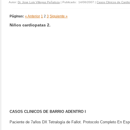
Autor:
Dr. Jose Luis Villegas Peñaloza
| Publicado: 14/06/2007 |
Casos Clinicos de Cardio
Páginas:
« Anterior
1
2
3
Siguiente »
Niños cardiopatas 2.
CASOS CLINICOS DE BARRIO ADENTRO I
Paciente de 7años DX Tetralogía de Fallot. Protocolo Completo En Esp