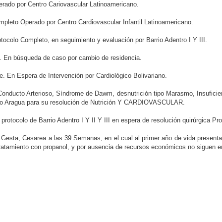
rado por Centro Cariovascular Latinoamericano.
mpleto Operado por Centro Cardiovascular Infantil Latinoamericano.
ocolo Completo, en seguimiento y evaluación por Barrio Adentro I Y III.
. En búsqueda de caso por cambio de residencia.
e. En Espera de Intervención por Cardiológico Bolivariano.
onducto Arterioso, Síndrome de Dawm, desnutrición tipo Marasmo, Insuficienc
iano Aragua para su resolución de Nutrición Y CARDIOVASCULAR.
rotocolo de Barrio Adentro I Y II Y III en espera de resolución quirúrgica Pr
 Gesta, Cesarea a las 39 Semanas, en el cual al primer año de vida presenta C
ratamiento con propanol, y por ausencia de recursos económicos no siguen en