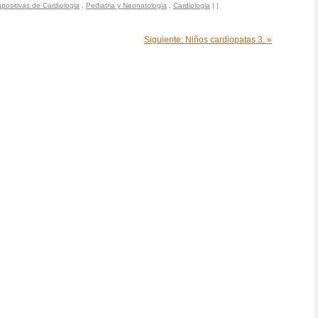
apositivas de Cardiologia
,
Pediatria y Neonatologia
,
Cardiologia
|
|
Siguiente: Niños cardiopatas 3. »