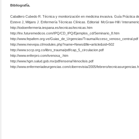
Bibliografía.
Caballero Cubedo R. Técnica y monitorización en medicina invasiva. Guía Práctica de
Esteve J, Mitjans J. Enfermería Técnicas Clínicas. Editorial
McGraw-Hill / Interameric
http://todoenfermeria.iespana.es/tecnicas/tecnicas.htm
http://lnx.futuremedicos.com/IPQ/CD_IPQ/Ejemplos_cd/Seminario_8.htm
http://www.fepafem.org.ve/Guias_de_Urgencias/Trauma/Acceso_venoso_central.pdf
http://www.mevepa.cl/modules.php?name=News&file=article&sid=502
http://www.sccp.org.co/libro_trauma/pdf/cap_5_circulacion.pdf
http://www.enferpro.com/tvenosa_.htm
http://www.hgm.salud.gob.mx/pdf/ensena/Venoclisis.pdf
http://www.enfermeriadeurgencias.com/ciberrevista/2005/febrero/tecnicasurgencias.