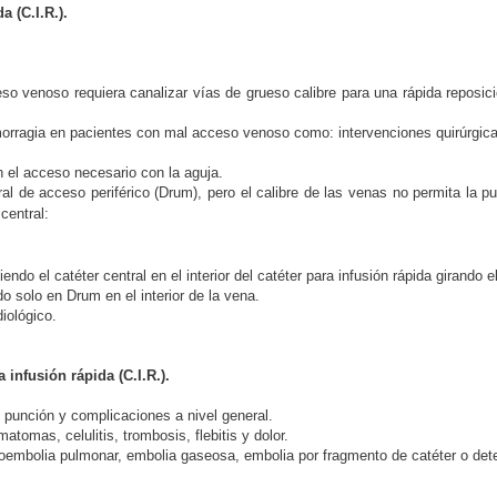
 (C.I.R.).
so venoso requiera canalizar vías de grueso calibre para una rápida reposi
orragia en pacientes con mal acceso venoso como: intervenciones quirúrgicas
 el acceso necesario con la aguja.
al de acceso periférico (Drum), pero el calibre de las venas no permita la 
central:
o el catéter central en el interior del catéter para infusión rápida girando 
do solo en Drum en el interior de la vena.
iológico.
 infusión rápida (C.I.R.).
e punción y complicaciones a nivel general.
tomas, celulitis, trombosis, flebitis y dolor.
oembolia pulmonar, embolia gaseosa, embolia por fragmento de catéter o deter