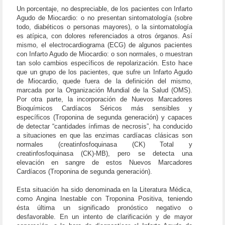
Un porcentaje, no despreciable, de los pacientes con Infarto
Agudo de Miocardio: o no presentan sintomatología (sobre
todo, diabéticos o personas mayores), o la sintomatología
es atípica, con dolores referenciados a otros órganos. Así
mismo, el electrocardiograma (ECG) de algunos pacientes
con Infarto Agudo de Miocardio: o son normales, o muestran
tan solo cambios específicos de repolarización. Esto hace
que un grupo de los pacientes, que sufre un Infarto Agudo
de Miocardio, quede fuera de la definición del mismo,
marcada por la Organización Mundial de la Salud (OMS).
Por otra parte, la incorporación de Nuevos Marcadores
Bioquímicos Cardíacos Séricos más sensibles y
específicos (Troponina de segunda generación) y capaces
de detectar “cantidades ínfimas de necrosis”, ha conducido
a situaciones en que las enzimas cardíacas clásicas son
normales (creatinfosfoquinasa (CK) Total y
creatinfosfoquinasa (CK)-MB), pero se detecta una
elevación en sangre de estos Nuevos Marcadores
Cardíacos (Troponina de segunda generación).
Esta situación ha sido denominada en la Literatura Médica,
como Angina Inestable con Troponina Positiva, teniendo
ésta última un significado pronóstico negativo o
desfavorable. En un intento de clarificación y de mayor