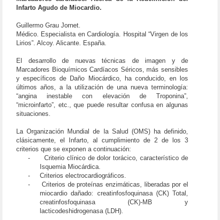
Infarto Agudo de Miocardio.
Guillermo Grau Jornet.
Médico. Especialista en Cardiología. Hospital “Virgen de los
Lirios”. Alcoy. Alicante. España.
El desarrollo de nuevas técnicas de imagen y de
Marcadores Bioquímicos Cardíacos Séricos, más sensibles
y específicos de Daño Miocárdico, ha conducido, en los
últimos años, a la utilización de una nueva terminología:
“angina inestable con elevación de Troponina”,
“microinfarto”, etc., que puede resultar confusa en algunas
situaciones.
La Organización Mundial de la Salud (OMS) ha definido,
clásicamente, el Infarto, al cumplimiento de 2 de los 3
criterios que se exponen a continuación:
-
Criterio clínico de dolor torácico, característico de
Isquemia Miocárdica.
-
Criterios electrocardiográficos.
-
Criterios de proteínas enzimáticas, liberadas por el
miocardio dañado: creatinfosfoquinasa (CK) Total,
creatinfosfoquinasa (CK)-MB y
lacticodeshidrogenasa (LDH).