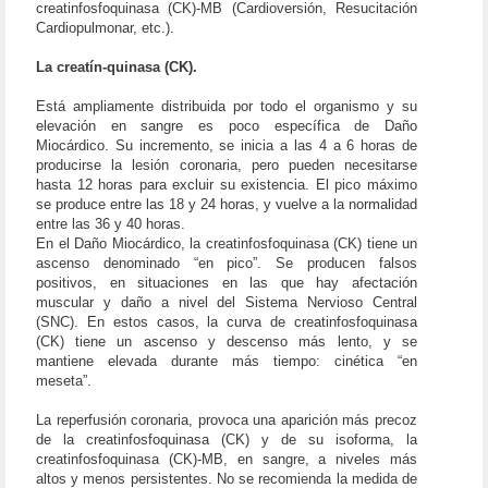
creatinfosfoquinasa (CK)-MB (Cardioversión, Resucitación
Cardiopulmonar, etc.).
La creatín-quinasa (CK).
Está ampliamente distribuida por todo el organismo y su
elevación en sangre es poco específica de Daño
Miocárdico. Su incremento, se inicia a las 4 a 6 horas de
producirse la lesión coronaria, pero pueden necesitarse
hasta 12 horas para excluir su existencia. El pico máximo
se produce entre las 18 y 24 horas, y vuelve a la normalidad
entre las 36 y 40 horas.
En el Daño Miocárdico, la creatinfosfoquinasa (CK) tiene un
ascenso denominado “en pico”. Se producen falsos
positivos, en situaciones en las que hay afectación
muscular y daño a nivel del Sistema Nervioso Central
(SNC). En estos casos, la curva de creatinfosfoquinasa
(CK) tiene un ascenso y descenso más lento, y se
mantiene elevada durante más tiempo: cinética “en
meseta”.
La reperfusión coronaria, provoca una aparición más precoz
de la creatinfosfoquinasa (CK) y de su isoforma, la
creatinfosfoquinasa (CK)-MB, en sangre, a niveles más
altos y menos persistentes. No se recomienda la medida de