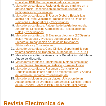
o cerebral BNP. Hormonas natriureticas cardiacas
Marcadores cardiacos. Factores de riesgo cardiaco en la
aterosclerosis. Recopilacion de datos de revisiones
bibliograficas y conclusiones
Marcadores cardiacos. El Riesgo Global y Estadisticas
acerca del Daño Miocardico. Recopilacion de Datos de
Revisiones Bibliograficas y Conclusiones
Marcadores cardiacos. Patogenia de la Arteriosclerosis.
Sindromes Clinicos de Aterosclerosis. Recopilacion de
Datos y Conclusiones
Marcadores cardiacos. El Electrocardiograma (ECG) en la
lesion Miocardica y Procesos que provocan Dolor
Precordial. Recopilacion de Datos de Revisiones
Bibliograficas y Conclusiones
Marcadores cardiacos. Caso Clinico. Miopericarditis con
valores positivos de Troponina I o Troponina T. TnI o TnT
Marcadores cardiacos. Acerca de la Redefinicion del Infarto
Agudo de Miocardio
Marcadores cardiacos. Trastorno del Metabolismo de las
Lipoproteinas. Tratamiento Dietetico y Farmacologico
Marcadores cardiacos. Resumen y Conclusiones.
Redefinicion del infarto agudo de miocardio (IAM) y Angina
de Pecho en Sindrome Coronario Agudo
Marcadores bioquimicos cardiacos. Ubicacion de un
Autoanalizador de Urgencias para Analisis Clinicos, dentro
de un Hospital. Sobre la PCR ultrasensible. Bibliografia
Revista Electronica de