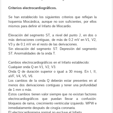
Criterios electrocardiográficos.
Se han establecido los siguientes criterios que reflejan la
Isquemia Miocárdica, aunque no son suficientes, por ellos
mismos para definir el Infarto de Miocardio.
Elevación del segmento ST, a nivel del punto J, en dos o
más derivaciones contiguas, de más de 0.2 mV en V1, V2,
V3 y de 0.1 mV en el resto de las derivaciones.
Sin elevación del segmento ST: Depresión del segmento
ST. Anormalidades de la onda T.
Cambios electrocardiográficos en el Infarto establecido:
Cualquier onda Q en V1, V2, V3.
Onda Q de duración superior o igual a 30 mseg. En I, II,
aVF, V4, V5, V6.
Los cambios de la onda Q deberán estar presentes en al
menos dos derivaciones contiguas y tener una profundidad
de 1 mm o más.
Estos cambios tienen valor siempre que no existan factores
electrocardiográficos que puedan llevar a confusión:
bloqueos de rama, crecimiento ventricular izquierdo. WPW e
inmediatamente después de cirugía coronaria.
El electrocardiograma normal no excluye el Infarto.