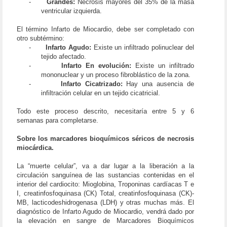
-
Grandes:
Necrosis mayores del 35% de la masa
ventricular izquierda.
El término Infarto de Miocardio, debe ser completado con
otro subtérmino:
-
Infarto Agudo:
Existe un infiltrado polinuclear del
tejido afectado.
-
Infarto En evolución:
Existe un infiltrado
mononuclear y un proceso fibroblástico de la zona.
-
Infarto Cicatrizado:
Hay una ausencia de
infiltración celular en un tejido cicatricial.
Todo este proceso descrito, necesitaría entre 5 y 6
semanas para completarse.
Sobre los marcadores bioquímicos séricos de necrosis
miocárdica.
La “muerte celular”, va a dar lugar a la liberación a la
circulación sanguínea de las sustancias contenidas en el
interior del cardiocito: Mioglobina, Troponinas cardíacas T e
I, creatinfosfoquinasa (CK) Total, creatinfosfoquinasa (CK)-
MB, lacticodeshidrogenasa (LDH) y otras muchas más. El
diagnóstico de Infarto Agudo de Miocardio, vendrá dado por
la elevación en sangre de Marcadores Bioquímicos