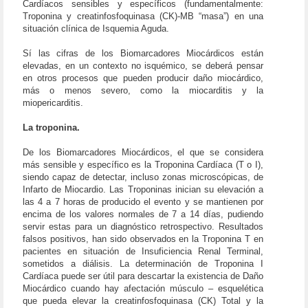
Cardíacos sensibles y específicos (fundamentalmente:
Troponina y creatinfosfoquinasa (CK)-MB “masa”) en una
situación clínica de Isquemia Aguda.
Sí las cifras de los Biomarcadores Miocárdicos están
elevadas, en un contexto no isquémico, se deberá pensar
en otros procesos que pueden producir daño miocárdico,
más o menos severo, como la miocarditis y la
miopericarditis.
La troponina.
De los Biomarcadores Miocárdicos, el que se considera
más sensible y específico es la Troponina Cardíaca (T o I),
siendo capaz de detectar, incluso zonas microscópicas, de
Infarto de Miocardio. Las Troponinas inician su elevación a
las 4 a 7 horas de producido el evento y se mantienen por
encima de los valores normales de 7 a 14 días, pudiendo
servir estas para un diagnóstico retrospectivo. Resultados
falsos positivos, han sido observados en la Troponina T en
pacientes en situación de Insuficiencia Renal Terminal,
sometidos a diálisis. La determinación de Troponina I
Cardíaca puede ser útil para descartar la existencia de Daño
Miocárdico cuando hay afectación músculo – esquelética
que pueda elevar la creatinfosfoquinasa (CK) Total y la