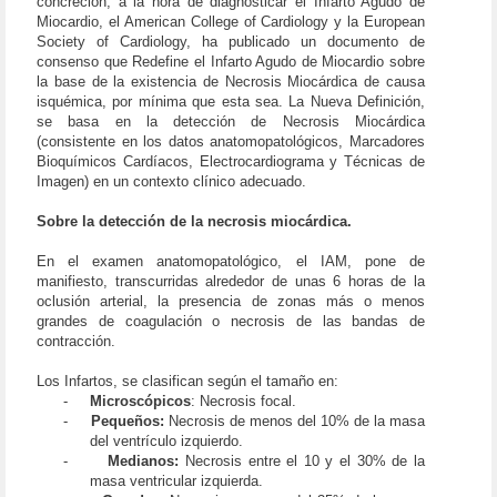
concreción, a la hora de diagnosticar el Infarto Agudo de
Miocardio, el American College of Cardiology y la European
Society of Cardiology, ha publicado un documento de
consenso que Redefine el Infarto Agudo de Miocardio sobre
la base de la existencia de Necrosis Miocárdica de causa
isquémica, por mínima que esta sea. La Nueva Definición,
se basa en la detección de Necrosis Miocárdica
(consistente en los datos anatomopatológicos, Marcadores
Bioquímicos Cardíacos, Electrocardiograma y Técnicas de
Imagen) en un contexto clínico adecuado.
Sobre la detección de la necrosis miocárdica.
En el examen anatomopatológico, el IAM, pone de
manifiesto, transcurridas alrededor de unas 6 horas de la
oclusión arterial, la presencia de zonas más o menos
grandes de coagulación o necrosis de las bandas de
contracción.
Los Infartos, se clasifican según el tamaño en:
-
Microscópicos
: Necrosis focal.
-
Pequeños:
Necrosis de menos del 10% de la masa
del ventrículo izquierdo.
-
Medianos:
Necrosis entre el 10 y el 30% de la
masa ventricular izquierda.