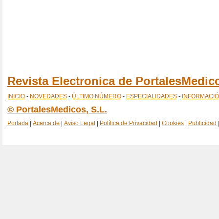
Revista Electronica de PortalesMedi
INICIO
-
NOVEDADES
-
ÚLTIMO NÚMERO
-
ESPECIALIDADES
-
INFORMACI
© PortalesMedicos, S.L.
Portada
|
Acerca de
|
Aviso Legal
|
Política de Privacidad
|
Cookies
|
Publicidad