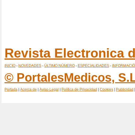
Revista Electronica
INICIO
-
NOVEDADES
-
ÚLTIMO NÚMERO
-
ESPECIALIDADES
-
INFORMACI
© PortalesMedicos, S.L
Portada
|
Acerca de
|
Aviso Legal
|
Política de Privacidad
|
Cookies
|
Publicidad