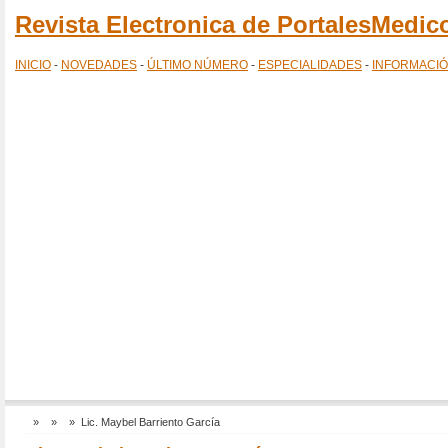
Revista Electronica de PortalesMedi
INICIO
-
NOVEDADES
-
ÚLTIMO NÚMERO
-
ESPECIALIDADES
-
INFORMACI
»
»
» Lic. Maybel Barriento García