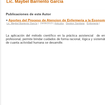
Lic. Maybel Barriento García
Publicaciones de este Autor
»
Aportes del Proceso de Atencion de Enfermeria a la Economi
Lic. Maybel Barriento García
| 19/08/2015 |
Articulos
,
Gestion Sanitaria
,
Enfermeria
|
La aplicación del método científico en la práctica asistencial de e
profesional, permite brindar cuidados de forma racional, lógica y sistem
de cuanta actividad humana se desarrolle.