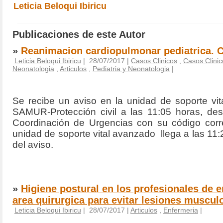
Leticia Beloqui Ibiricu
Publicaciones de este Autor
»
Reanimacion cardiopulmonar pediatrica. C
Leticia Beloqui Ibiricu
| 28/07/2017 |
Casos Clinicos
,
Casos Clinic
Neonatologia
,
Articulos
,
Pediatria y Neonatologia
|
Se recibe un aviso en la unidad de soporte vi
SAMUR-Protección civil a las 11:05 horas, des
Coordinación de Urgencias con su código corr
unidad de soporte vital avanzado
llega a las 11:
del aviso.
»
Higiene postural en los profesionales de e
area quirurgica para evitar lesiones muscul
Leticia Beloqui Ibiricu
| 28/07/2017 |
Articulos
,
Enfermeria
|