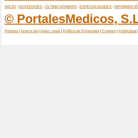
INICIO
-
NOVEDADES
-
ÚLTIMO NÚMERO
-
ESPECIALIDADES
-
INFORMACI
© PortalesMedicos, S.L
Portada
|
Acerca de
|
Aviso Legal
|
Política de Privacidad
|
Cookies
|
Publicidad