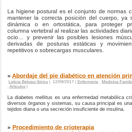
La higiene postural es el conjunto de normas c
mantener la correcta posición del cuerpo, ya 
dinámica o en ortost
á
tica,
para proteger pr
columna vertebral al realizar las actividades
diar
ocio…
y prevenir las posibles
lesiones múscu
derivadas de
posturas estáticas
y
movimient
repetitivos
o
sobrecargas musculares.
»
Abordaje del pie diabético en atención pri
Leticia Beloqui Ibiricu
| 12/09/2017 |
Enfermeria
,
Medicina Familia
,
Articulos
|
La diabetes mellitus es una enfermedad metabólica cr
diversos órganos y sistemas, su causa principal es una
tejidos diana o una secreción insuficiente de insulina.
»
Procedimiento de crioterapia