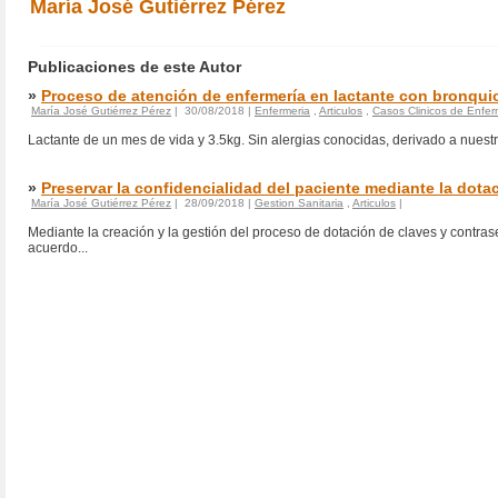
María José Gutiérrez Pérez
Publicaciones de este Autor
»
Proceso de atención de enfermería en lactante con bronquio
María José Gutiérrez Pérez
| 30/08/2018 |
Enfermeria
,
Articulos
,
Casos Clinicos de Enfer
Lactante de un mes de vida y 3.5kg. Sin alergias conocidas, derivado a nuestro
»
Preservar la confidencialidad del paciente mediante la dota
María José Gutiérrez Pérez
| 28/09/2018 |
Gestion Sanitaria
,
Articulos
|
Mediante la creación y la gestión del proceso de dotación de claves y contra
acuerdo...