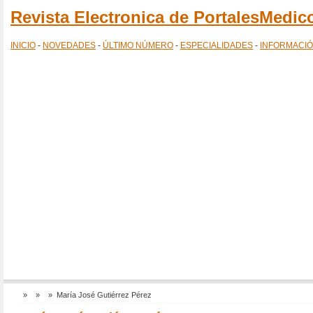
Revista Electronica de PortalesMedi
INICIO
-
NOVEDADES
-
ÚLTIMO NÚMERO
-
ESPECIALIDADES
-
INFORMACI
»
»
» María José Gutiérrez Pérez