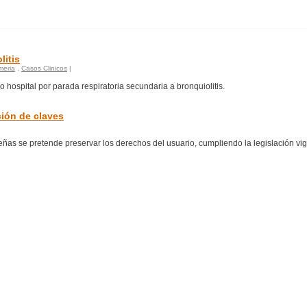
litis
meria
,
Casos Clinicos
|
 hospital por parada respiratoria secundaria a bronquiolitis.
ción de claves
señas se pretende preservar los derechos del usuario, cumpliendo la legislación vi