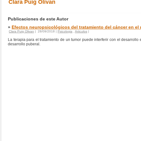
Clara Puig Olivan
Publicaciones de este Autor
»
Efectos neuropsicológicos del tratamiento del cáncer en el
Clara Puig Olivan
| 28/09/2018 |
Psicologia
,
Articulos
|
La terapia para el tratamiento de un tumor puede interferir con el desarrollo 
desarrollo puberal.