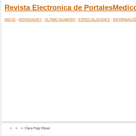
Revista Electronica de PortalesMedi
INICIO
-
NOVEDADES
-
ÚLTIMO NÚMERO
-
ESPECIALIDADES
-
INFORMACI
»
»
» Clara Puig Olivan