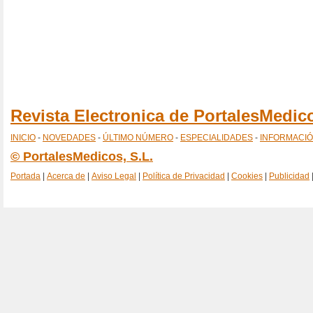
Revista Electronica de PortalesMedi
INICIO
-
NOVEDADES
-
ÚLTIMO NÚMERO
-
ESPECIALIDADES
-
INFORMACI
© PortalesMedicos, S.L.
Portada
|
Acerca de
|
Aviso Legal
|
Política de Privacidad
|
Cookies
|
Publicidad