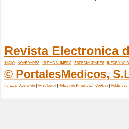
Revista Electronica
INICIO
-
NOVEDADES
-
ÚLTIMO NÚMERO
-
ESPECIALIDADES
-
INFORMACI
© PortalesMedicos, S.L
Portada
|
Acerca de
|
Aviso Legal
|
Política de Privacidad
|
Cookies
|
Publicidad