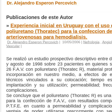
Dr. Alejandro Esperon Percovich
Publicaciones de este Autor
»
Experiencia inicial en Uruguay con el uso 
poliuretano (Thoratec) para la confeccion de
arteriovenosas para hemodialisis.
Dr. Alejandro Esperon Percovich
| 10/05/2006 |
Nefrologia
,
Angiol
Vascular
|
Se realizó un estudio prospectivo descriptivo entre
y agosto de 1998 sobre 23 pacientes en quienes s
26 F.A.V. con poliuretano (Thoratec R), material pro
incorporación en nuestro medio, a efectos de e
técnicos vinculados a su colocación; tiempo e
implantación y su utilización; permeabilidad; fre
complicaciones.
Se concluye que el poliuretano (Thoratec R) es una 
para la confección de F.A.V., con resultados comp
P.T.F.E. en cuanto a permeabilidad y complicaci
ventaja de poder utilizarse precozmente con s