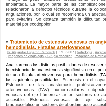
implantada. La mayor parte de las complicacion
relacionaron a defectos técnicos durante la coloc
angulaciones, por lo cual se recomienda un adecu
para evitarlas. Se destaca también la dificultad p
material por ecodoppler.
»
Tratamiento de estenosis venosas en ang
hemodialisis. Fistulas arteriovenosas
Dr. Alejandro Esperon Percovich
| 1/10/2007 |
Nefrologia
,
Angiolo
,
Imagenes de Angiologia y Cirugia Vascular
,
Imagenes de Nefrolo
Analizaremos las distintas posibilidades de resolver p
la existencia de una estenosis significativa en el pol
de una fístula arteriovenosa para hemodiálisis (F
las siguientes posibilidades:
Estenosis en el cayad
Estenosis de las anastomosis protésico-veno
arteriovenosas (FAV) húmero-axilares subpect
venosas del eje húmero-axilar en sectores de abo
accesible,
Estenosis venosas del eje subc
braquiocefálico en sectores de abordaje poco accesi